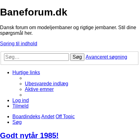
Baneforum.dk
Dansk forum om modeljernbaner og rigtige jernbaner. Stil dine
spørgsmål her.
Spring til indhold
Søg
Avanceret søgning
Hurtige links
Ubesvarede indlæg
Aktive emner
Log ind
Tilmeld
Boardindeks
Andet
Off Topic
Søg
Godt nytår 1985!