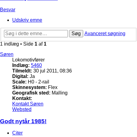
Besvar
Udskriv emne
Søg
Avanceret søgning
1 indlæg • Side
1
af
1
Søren
Lokomotivfører
Indlæg:
5460
Tilmeldt:
30 jul 2011, 08:36
Digital:
Ja
Scale:
H0 - 2-rail
Skinnesystem:
Flex
Geografisk sted:
Malling
Kontakt:
Kontakt Søren
Websted
Godt nytår 1985!
Citer