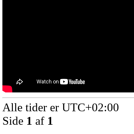
Alle tider er
UTC+02:00
Side
1
af
1