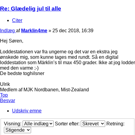
Re: Glædelig jul til alle
Citer
Indlæg
af
Marklin4me
»
25 dec 2018, 16:39
Hej Søren,
Loddestationen var fra ungerne og det var en ekstra jeg
ønskede mig, som kunne tages med rundt. Så en digital
loddestation som Märklin’s til max 450 grader. Ikke at jog lodder
med den varme ;-)
De bedste toghilsner
Ulrik
Medlem af MJK Nordbanen, Mist-Zealand
Top
Besvar
Udskriv emne
Visning:
Sorter efter:
Retning: