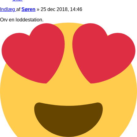
Indlæg
af
Søren
»
25 dec 2018, 14:46
Orv en loddestation.