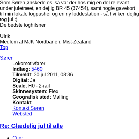
Som Søren ønskede os, så var der hos mig en del relevant
under juletræet, en dejlig BR 45 (37454), samt nogle gavekort
til min lokale togpusher og en ny loddestation - så hvilken dejlig
tog jul :)
De bedste toghilsner
Ulrik
Medlem af MJK Nordbanen, Mist-Zealand
Top
Søren
Lokomotivfører
Indlæg:
5460
Tilmeldt:
30 jul 2011, 08:36
Digital:
Ja
Scale:
H0 - 2-rail
Skinnesystem:
Flex
Geografisk sted:
Malling
Kontakt:
Kontakt Søren
Websted
Re: Glædelig jul til alle
Citer