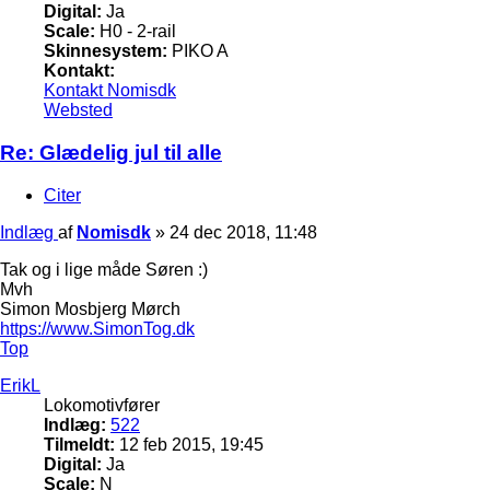
Digital:
Ja
Scale:
H0 - 2-rail
Skinnesystem:
PIKO A
Kontakt:
Kontakt Nomisdk
Websted
Re: Glædelig jul til alle
Citer
Indlæg
af
Nomisdk
»
24 dec 2018, 11:48
Tak og i lige måde Søren :)
Mvh
Simon Mosbjerg Mørch
https://www.SimonTog.dk
Top
ErikL
Lokomotivfører
Indlæg:
522
Tilmeldt:
12 feb 2015, 19:45
Digital:
Ja
Scale:
N