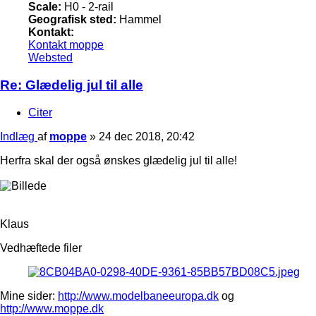
Scale:
H0 - 2-rail
Geografisk sted:
Hammel
Kontakt:
Kontakt moppe
Websted
Re: Glædelig jul til alle
Citer
Indlæg
af
moppe
»
24 dec 2018, 20:42
Herfra skal der også ønskes glædelig jul til alle!
Klaus
Vedhæftede filer
Mine sider:
http://www.modelbaneeuropa.dk
og
http://www.moppe.dk