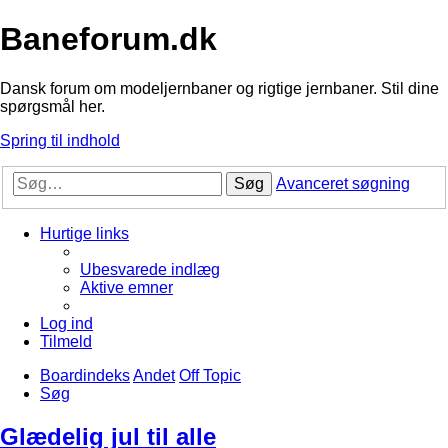
Baneforum.dk
Dansk forum om modeljernbaner og rigtige jernbaner. Stil dine
spørgsmål her.
Spring til indhold
Søg
Avanceret søgning
Hurtige links
Ubesvarede indlæg
Aktive emner
Log ind
Tilmeld
Boardindeks
Andet
Off Topic
Søg
Glædelig jul til alle