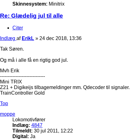
Skinnesystem:
Minitrix
Re: Glædelig jul til alle
Citer
Indlæg
af
ErikL
»
24 dec 2018, 13:36
Tak Søren.
Og må i alle få en rigtig god jul.
Mvh Erik
-----------------------------
Mini TRIX
Z21 + Digikeijs tilbagemeldinger mm. Qdecoder til signaler.
TrainController Gold
Top
moppe
Lokomotivfører
Indlæg:
4847
Tilmeldt:
30 jul 2011, 12:22
Digital:
Ja