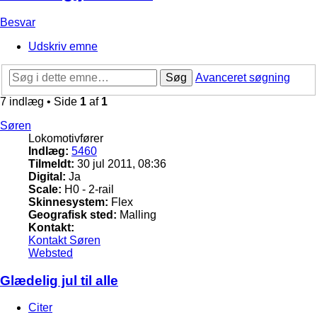
Besvar
Udskriv emne
Søg
Avanceret søgning
7 indlæg • Side
1
af
1
Søren
Lokomotivfører
Indlæg:
5460
Tilmeldt:
30 jul 2011, 08:36
Digital:
Ja
Scale:
H0 - 2-rail
Skinnesystem:
Flex
Geografisk sted:
Malling
Kontakt:
Kontakt Søren
Websted
Glædelig jul til alle
Citer