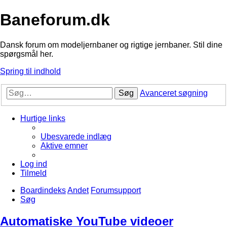
Baneforum.dk
Dansk forum om modeljernbaner og rigtige jernbaner. Stil dine
spørgsmål her.
Spring til indhold
Søg
Avanceret søgning
Hurtige links
Ubesvarede indlæg
Aktive emner
Log ind
Tilmeld
Boardindeks
Andet
Forumsupport
Søg
Automatiske YouTube videoer