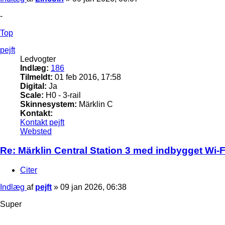
-
Top
pejft
Ledvogter
Indlæg:
186
Tilmeldt:
01 feb 2016, 17:58
Digital:
Ja
Scale:
H0 - 3-rail
Skinnesystem:
Märklin C
Kontakt:
Kontakt pejft
Websted
Re: Märklin Central Station 3 med indbygget Wi-Fi
Citer
Indlæg
af
pejft
»
09 jan 2026, 06:38
Super