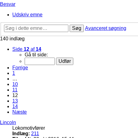
Besvar
Udskriv emne
Søg
Avanceret søgning
140 indlæg
Side
12
af
14
Gå til side:
Forrige
1
…
10
11
12
13
14
Næste
Lincoln
Lokomotivfører
Indlæg:
211