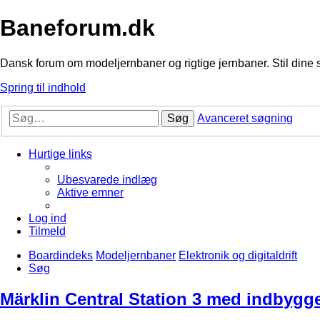
Baneforum.dk
Dansk forum om modeljernbaner og rigtige jernbaner. Stil dine 
Spring til indhold
Søg
Avanceret søgning
Hurtige links
Ubesvarede indlæg
Aktive emner
Log ind
Tilmeld
Boardindeks
Modeljernbaner
Elektronik og digitaldrift
Søg
Märklin Central Station 3 med indbygget