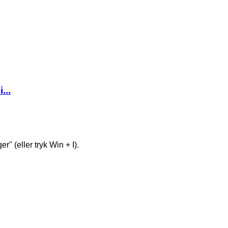
...
r" (eller tryk Win + I).