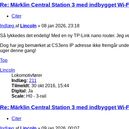
Re: Märklin Central Station 3 med indbygget Wi-Fi
Citer
Indlæg
af
Lincoln
»
08 jan 2026, 23:18
Så lykkedes det endelig! Med en ny TP-Link nano router. Jeg ved ik
Dog har jeg bemærket at CS3ens IP adresse ikke fremgår under 
uger denne gang!
Top
Lincoln
Lokomotivfører
Indlæg:
211
Tilmeldt:
30 okt 2016, 15:44
Digital:
Ja
Scale:
H0 - 3-rail
Re: Märklin Central Station 3 med indbygget Wi-Fi
Citer
Indlæg
af
Lincoln
»
09 jan 2026, 00:07