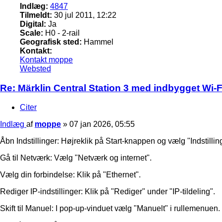
Indlæg:
4847
Tilmeldt:
30 jul 2011, 12:22
Digital:
Ja
Scale:
H0 - 2-rail
Geografisk sted:
Hammel
Kontakt:
Kontakt moppe
Websted
Re: Märklin Central Station 3 med indbygget Wi-Fi
Citer
Indlæg
af
moppe
»
07 jan 2026, 05:55
Åbn Indstillinger: Højreklik på Start-knappen og vælg "Indstillinge
Gå til Netværk: Vælg "Netværk og internet".
Vælg din forbindelse: Klik på "Ethernet".
Rediger IP-indstillinger: Klik på "Rediger" under "IP-tildeling".
Skift til Manuel: I pop-up-vinduet vælg "Manuelt" i rullemenuen.