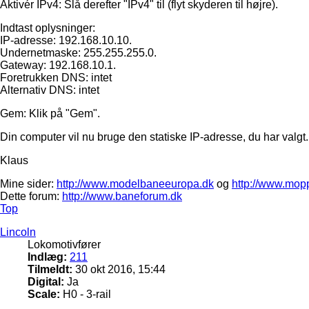
Aktivér IPv4: Slå derefter "IPv4" til (flyt skyderen til højre).
Indtast oplysninger:
IP-adresse: 192.168.10.10.
Undernetmaske: 255.255.255.0.
Gateway: 192.168.10.1.
Foretrukken DNS: intet
Alternativ DNS: intet
Gem: Klik på "Gem".
Din computer vil nu bruge den statiske IP-adresse, du har valgt.
Klaus
Mine sider:
http://www.modelbaneeuropa.dk
og
http://www.mop
Dette forum:
http://www.baneforum.dk
Top
Lincoln
Lokomotivfører
Indlæg:
211
Tilmeldt:
30 okt 2016, 15:44
Digital:
Ja
Scale:
H0 - 3-rail