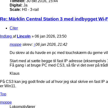
Tilmeldt:
30 okt 2016, 15:44
Digital:
Ja
Scale:
H0 - 3-rail
Re: Märklin Central Station 3 med indbygget Wi-Fi
Citer
Indlæg
af
Lincoln
»
06 jan 2026, 23:50
moppe
skrev:
↑
06 jan 2026, 21:42
Du skrev at du havde en pc med touchskærm du gerne vi
Start med at sætte begge til fast IP adresse (eksempelvi
Få gang i at bruge PC med CS3, så får vi det over på tråd
Klaus
På CS3 kan jeg godt finde ud af hvor jeg skal skrive en fast IP
er Win11.
Top
moppe
Lokomotivfører