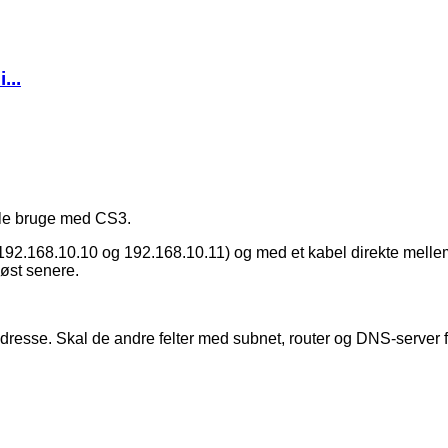
...
lle bruge med CS3.
s 192.168.10.10 og 192.168.10.11) og med et kabel direkte mell
løst senere.
 adresse. Skal de andre felter med subnet, router og DNS-server 