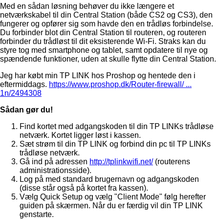
Med en sådan løsning behøver du ikke længere et
netværkskabel til din Central Station (både CS2 og CS3), den
fungerer og opfører sig som havde den en trådløs forbindelse.
Du forbinder blot din Central Station til routeren, og routeren
forbinder du trådløst til dit eksisterende Wi-Fi. Straks kan du
styre tog med smartphone og tablet, samt opdatere til nye og
spændende funktioner, uden at skulle flytte din Central Station.
Jeg har købt min TP LINK hos Proshop og hentede den i
eftermiddags.
https://www.proshop.dk/Router-firewall/ ...
1n/2494308
Sådan gør du!
Find kortet med adgangskoden til din TP LINKs trådløse
netværk. Kortet ligger løst i kassen.
Sæt strøm til din TP LINK og forbind din pc til TP LINKs
trådløse netværk.
Gå ind på adressen
http://tplinkwifi.net/
(routerens
administrationsside).
Log på med standard brugernavn og adgangskoden
(disse står også på kortet fra kassen).
Vælg Quick Setup og vælg "Client Mode" følg herefter
guiden på skærmen. Når du er færdig vil din TP LINK
genstarte.