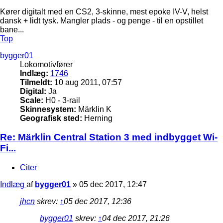
Kører digitalt med en CS2, 3-skinne, mest epoke IV-V, helst
dansk + lidt tysk. Mangler plads - og penge - til en opstillet
bane...
Top
bygger01
Lokomotivfører
Indlæg:
1746
Tilmeldt:
10 aug 2011, 07:57
Digital:
Ja
Scale:
H0 - 3-rail
Skinnesystem:
Märklin K
Geografisk sted:
Herning
Re: Märklin Central Station 3 med indbygget Wi-
Fi...
Citer
Indlæg
af
bygger01
»
05 dec 2017, 12:47
jhcn
skrev:
↑
05 dec 2017, 12:36
bygger01
skrev:
↑
04 dec 2017, 21:26