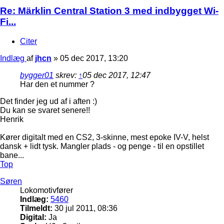
Re: Märklin Central Station 3 med indbygget Wi-
Fi...
Citer
Indlæg
af
jhcn
»
05 dec 2017, 13:20
bygger01
skrev:
↑
05 dec 2017, 12:47
Har den et nummer ?
Det finder jeg ud af i aften :)
Du kan se svaret senere!!
Henrik
Kører digitalt med en CS2, 3-skinne, mest epoke IV-V, helst
dansk + lidt tysk. Mangler plads - og penge - til en opstillet
bane...
Top
Søren
Lokomotivfører
Indlæg:
5460
Tilmeldt:
30 jul 2011, 08:36
Digital:
Ja