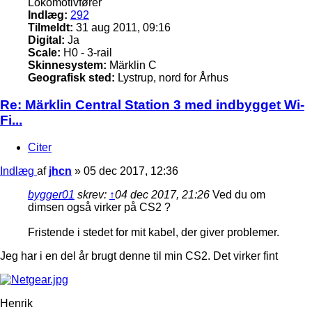
Lokomotivfører
Indlæg:
292
Tilmeldt:
31 aug 2011, 09:16
Digital:
Ja
Scale:
H0 - 3-rail
Skinnesystem:
Märklin C
Geografisk sted:
Lystrup, nord for Århus
Re: Märklin Central Station 3 med indbygget Wi-
Fi...
Citer
Indlæg
af
jhcn
»
05 dec 2017, 12:36
bygger01
skrev:
↑
04 dec 2017, 21:26
Ved du om
dimsen også virker på CS2 ?
Fristende i stedet for mit kabel, der giver problemer.
Jeg har i en del år brugt denne til min CS2. Det virker fint
Henrik