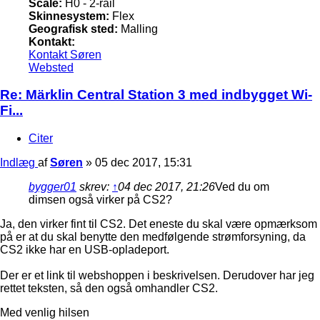
Scale:
H0 - 2-rail
Skinnesystem:
Flex
Geografisk sted:
Malling
Kontakt:
Kontakt Søren
Websted
Re: Märklin Central Station 3 med indbygget Wi-
Fi...
Citer
Indlæg
af
Søren
»
05 dec 2017, 15:31
bygger01
skrev:
↑
04 dec 2017, 21:26
Ved du om
dimsen også virker på CS2?
Ja, den virker fint til CS2. Det eneste du skal være opmærksom
på er at du skal benytte den medfølgende strømforsyning, da
CS2 ikke har en USB-opladeport.
Der er et link til webshoppen i beskrivelsen. Derudover har jeg
rettet teksten, så den også omhandler CS2.
Med venlig hilsen