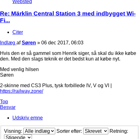
Websted
Re: Märklin Central Station 3 med indbygget Wi-
Fi...
Citer
Indlæg
af
Søren
»
06 dec 2017, 06:03
Hvis den er så gammel som Henrik siger, så skal du ikke købe
den. Med den slags teknik er det bedst kun at købe nyt.
Med venlig hilsen
Søren
2-skinne med CS3 Plus, tysk forbillede IV, V og VI |
https://railway.zone/
Top
Besvar
Udskriv emne
Visning:
Sorter efter:
Retning: