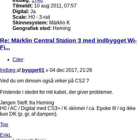
Indlæg:
1746
Tilmeldt:
10 aug 2011, 07:57
Digital:
Ja
Scale:
H0 - 3-rail
Skinnesystem:
Märklin K
Geografisk sted:
Herning
Re: Märklin Central Station 3 med indbygget Wi-
Fi...
Citer
Indlæg
af
bygger01
»
04 dec 2017, 21:26
Ved du om dimsen også virker på CS2 ?
Fristende i stedet for mit kabel, der giver problemer.
Jørgen Steff. fra Herning
H0 / AC / Digital med CS3+ / K skinner / ca. Epoke III / og ikke
kun DK (p. gr. af dampen).
Top
ErikL