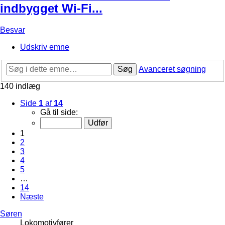
indbygget Wi-Fi...
Besvar
Udskriv emne
Søg
Avanceret søgning
140 indlæg
Side
1
af
14
Gå til side:
1
2
3
4
5
…
14
Næste
Søren
Lokomotivfører