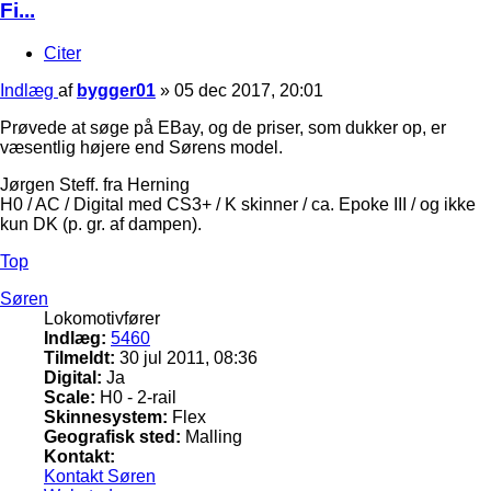
Fi...
Citer
Indlæg
af
bygger01
»
05 dec 2017, 20:01
Prøvede at søge på EBay, og de priser, som dukker op, er
væsentlig højere end Sørens model.
Jørgen Steff. fra Herning
H0 / AC / Digital med CS3+ / K skinner / ca. Epoke III / og ikke
kun DK (p. gr. af dampen).
Top
Søren
Lokomotivfører
Indlæg:
5460
Tilmeldt:
30 jul 2011, 08:36
Digital:
Ja
Scale:
H0 - 2-rail
Skinnesystem:
Flex
Geografisk sted:
Malling
Kontakt:
Kontakt Søren