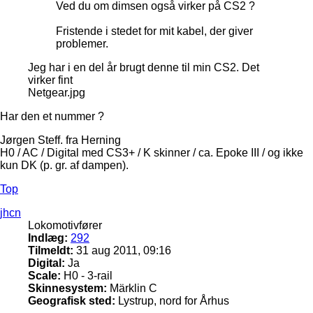
Ved du om dimsen også virker på CS2 ?
Fristende i stedet for mit kabel, der giver
problemer.
Jeg har i en del år brugt denne til min CS2. Det
virker fint
Netgear.jpg
Har den et nummer ?
Jørgen Steff. fra Herning
H0 / AC / Digital med CS3+ / K skinner / ca. Epoke III / og ikke
kun DK (p. gr. af dampen).
Top
jhcn
Lokomotivfører
Indlæg:
292
Tilmeldt:
31 aug 2011, 09:16
Digital:
Ja
Scale:
H0 - 3-rail
Skinnesystem:
Märklin C
Geografisk sted:
Lystrup, nord for Århus