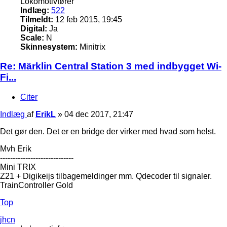
Lokomotivfører
Indlæg:
522
Tilmeldt:
12 feb 2015, 19:45
Digital:
Ja
Scale:
N
Skinnesystem:
Minitrix
Re: Märklin Central Station 3 med indbygget Wi-
Fi...
Citer
Indlæg
af
ErikL
»
04 dec 2017, 21:47
Det gør den. Det er en bridge der virker med hvad som helst.
Mvh Erik
-----------------------------
Mini TRIX
Z21 + Digikeijs tilbagemeldinger mm. Qdecoder til signaler.
TrainController Gold
Top
jhcn