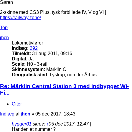
Søren
2-skinne med CS3 Plus, tysk forbillede IV, V og VI |
https://railway.zone/
Top
jhcn
Lokomotivfører
Indlæg:
292
Tilmeldt:
31 aug 2011, 09:16
Digital:
Ja
Scale:
H0 - 3-rail
Skinnesystem:
Märklin C
Geografisk sted:
Lystrup, nord for Århus
Re: Märklin Central Station 3 med indbygget Wi-
Fi...
Citer
Indlæg
af
jhcn
»
05 dec 2017, 18:43
bygger01
skrev:
↑
05 dec 2017, 12:47
[
Har den et nummer ?