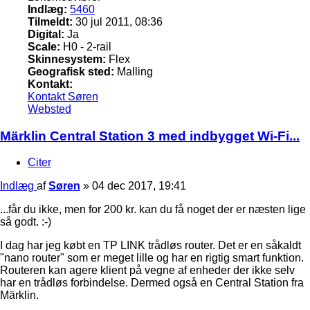
Indlæg:
5460
Tilmeldt:
30 jul 2011, 08:36
Digital:
Ja
Scale:
H0 - 2-rail
Skinnesystem:
Flex
Geografisk sted:
Malling
Kontakt:
Kontakt Søren
Websted
Märklin Central Station 3 med indbygget Wi-Fi...
Citer
Indlæg
af
Søren
»
04 dec 2017, 19:41
...får du ikke, men for 200 kr. kan du få noget der er næsten lige
så godt. :-)
I dag har jeg købt en TP LINK trådløs router. Det er en såkaldt
"nano router" som er meget lille og har en rigtig smart funktion.
Routeren kan agere klient på vegne af enheder der ikke selv
har en trådløs forbindelse. Dermed også en Central Station fra
Märklin.