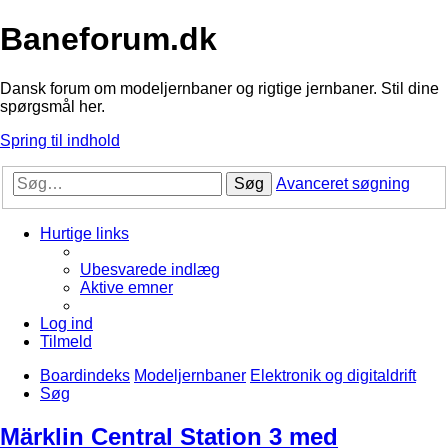
Baneforum.dk
Dansk forum om modeljernbaner og rigtige jernbaner. Stil dine
spørgsmål her.
Spring til indhold
Søg
Avanceret søgning
Hurtige links
Ubesvarede indlæg
Aktive emner
Log ind
Tilmeld
Boardindeks
Modeljernbaner
Elektronik og digitaldrift
Søg
Märklin Central Station 3 med