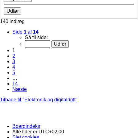
140 indlæg
Side
1
af
14
Gå til side:
1
2
3
4
5
…
14
Næste
Tilbage til "Elektronik og digitaldrift"
Boardindeks
Alle tider er
UTC+02:00
Slet cookies