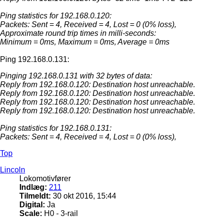
Ping statistics for 192.168.0.120:
Packets: Sent = 4, Received = 4, Lost = 0 (0% loss),
Approximate round trip times in milli-seconds:
Minimum = 0ms, Maximum = 0ms, Average = 0ms
Ping 192.168.0.131:
Pinging 192.168.0.131 with 32 bytes of data:
Reply from 192.168.0.120: Destination host unreachable.
Reply from 192.168.0.120: Destination host unreachable.
Reply from 192.168.0.120: Destination host unreachable.
Reply from 192.168.0.120: Destination host unreachable.
Ping statistics for 192.168.0.131:
Packets: Sent = 4, Received = 4, Lost = 0 (0% loss),
Top
Lincoln
Lokomotivfører
Indlæg:
211
Tilmeldt:
30 okt 2016, 15:44
Digital:
Ja
Scale:
H0 - 3-rail