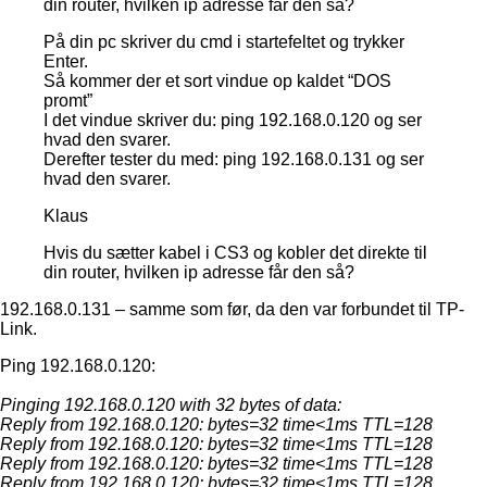
din router, hvilken ip adresse får den så?
På din pc skriver du cmd i startefeltet og trykker
Enter.
Så kommer der et sort vindue op kaldet “DOS
promt”
I det vindue skriver du: ping 192.168.0.120 og ser
hvad den svarer.
Derefter tester du med: ping 192.168.0.131 og ser
hvad den svarer.
Klaus
Hvis du sætter kabel i CS3 og kobler det direkte til
din router, hvilken ip adresse får den så?
192.168.0.131 – samme som før, da den var forbundet til TP-
Link.
Ping 192.168.0.120:
Pinging 192.168.0.120 with 32 bytes of data:
Reply from 192.168.0.120: bytes=32 time<1ms TTL=128
Reply from 192.168.0.120: bytes=32 time<1ms TTL=128
Reply from 192.168.0.120: bytes=32 time<1ms TTL=128
Reply from 192.168.0.120: bytes=32 time<1ms TTL=128