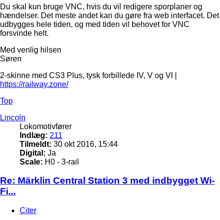
Du skal kun bruge VNC, hvis du vil redigere sporplaner og
hændelser. Det meste andet kan du gøre fra web interfacet. Det
udbygges hele tiden, og med tiden vil behovet for VNC
forsvinde helt.
Med venlig hilsen
Søren
2-skinne med CS3 Plus, tysk forbillede IV, V og VI |
https://railway.zone/
Top
Lincoln
Lokomotivfører
Indlæg:
211
Tilmeldt:
30 okt 2016, 15:44
Digital:
Ja
Scale:
H0 - 3-rail
Re: Märklin Central Station 3 med indbygget Wi-
Fi...
Citer