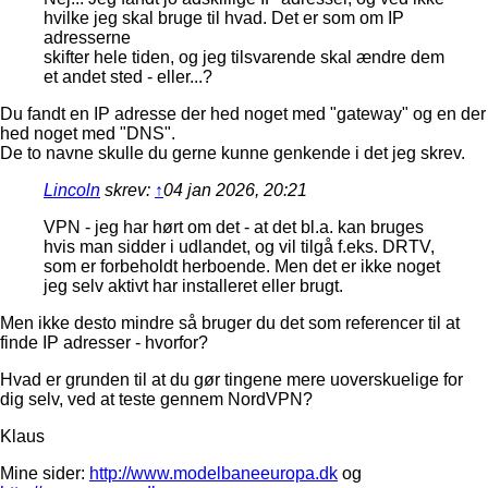
hvilke jeg skal bruge til hvad. Det er som om IP
adresserne
skifter hele tiden, og jeg tilsvarende skal ændre dem
et andet sted - eller...?
Du fandt en IP adresse der hed noget med "gateway" og en der
hed noget med "DNS".
De to navne skulle du gerne kunne genkende i det jeg skrev.
Lincoln
skrev:
↑
04 jan 2026, 20:21
VPN - jeg har hørt om det - at det bl.a. kan bruges
hvis man sidder i udlandet, og vil tilgå f.eks. DRTV,
som er forbeholdt herboende. Men det er ikke noget
jeg selv aktivt har installeret eller brugt.
Men ikke desto mindre så bruger du det som referencer til at
finde IP adresser - hvorfor?
Hvad er grunden til at du gør tingene mere uoverskuelige for
dig selv, ved at teste gennem NordVPN?
Klaus
Mine sider:
http://www.modelbaneeuropa.dk
og