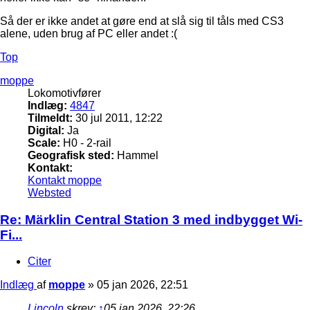
Så der er ikke andet at gøre end at slå sig til tåls med CS3
alene, uden brug af PC eller andet :(
Top
moppe
Lokomotivfører
Indlæg:
4847
Tilmeldt:
30 jul 2011, 12:22
Digital:
Ja
Scale:
H0 - 2-rail
Geografisk sted:
Hammel
Kontakt:
Kontakt moppe
Websted
Re: Märklin Central Station 3 med indbygget Wi-
Fi...
Citer
Indlæg
af
moppe
»
05 jan 2026, 22:51
Lincoln
skrev:
↑
05 jan 2026, 22:26