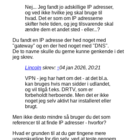
Nej... Jeg fandt jo adskillige IP adresser,
og ved ikke hvilke jeg skal bruge til
hvad. Det er som om IP adresserne
skifter hele tiden, og jeg tilsvarende skal
ændre dem et andet sted - eller...?
Du fandt en IP adresse der hed noget med
"gateway" og en der hed noget med "DNS".
De to navne skulle du gerne kunne genkende i det
jeg skrev.
Lincoln
skrev:
↑
04 jan 2026, 20:21
VPN - jeg har hørt om det - at det bl.a.
kan bruges hvis man sidder i udlandet,
og vil tilgå f.eks. DRTV, som er
forbeholdt herboende. Men det er ikke
noget jeg selv aktivt har installeret eller
brugt.
Men ikke desto mindre så bruger du det som
referencer til at finde IP adresser - hvorfor?
Hvad er grunden til at du gør tingene mere
uoverskuelige for dig selv, ved at teste gennem