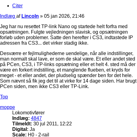
Citer
Indlæg
af
Lincoln
»
05 jan 2026, 21:46
Jeg har nu resettet TP-link Nano og startede helt forfra med
opsætningen. Fulgte vejledningen slavisk, og opsætningen
forløb uden problemer. Satte den herefter i CS3, indtastede IP
adressen fra CS3... det virker stadig ikke.
Desværre er fejlmulighederne uendelige, når alle indstillinger,
man normalt skal lave, er som de skal være. Et eller andet sted
på PCen, CS3, i TP-links opsætning eller et helt 4. sted må der
være en forkert indstilling, et manglende flueben, et kryds for
meget - et eller andet, der pludselig spænder ben for det hele.
Som nævnt så fik jeg det til at virke for 14 dage siden. Har brugt
PCen siden, men ikke CS3 eller TP-Link.
Top
moppe
Lokomotivfører
Indlæg:
4847
Tilmeldt:
30 jul 2011, 12:22
Digital:
Ja
Scale:
H0 - 2-rail