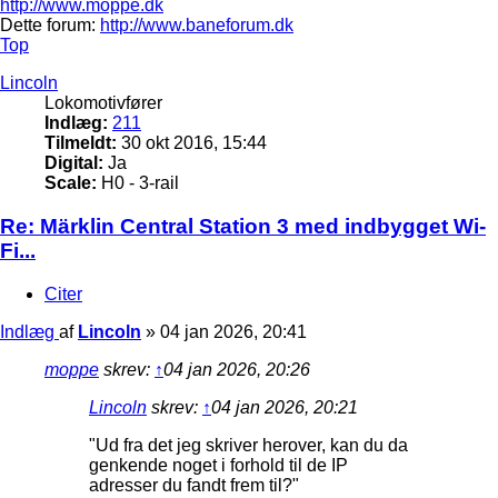
http://www.moppe.dk
Dette forum:
http://www.baneforum.dk
Top
Lincoln
Lokomotivfører
Indlæg:
211
Tilmeldt:
30 okt 2016, 15:44
Digital:
Ja
Scale:
H0 - 3-rail
Re: Märklin Central Station 3 med indbygget Wi-
Fi...
Citer
Indlæg
af
Lincoln
»
04 jan 2026, 20:41
moppe
skrev:
↑
04 jan 2026, 20:26
Lincoln
skrev:
↑
04 jan 2026, 20:21
"Ud fra det jeg skriver herover, kan du da
genkende noget i forhold til de IP
adresser du fandt frem til?"