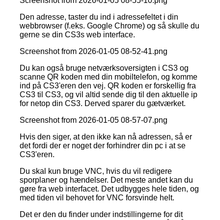
Screenshot from 2026-01-05 08-55-10.png
Den adresse, taster du ind i adressefeltet i din
webbrowser (f.eks. Google Chrome) og så skulle du
gerne se din CS3s web interface.
Screenshot from 2026-01-05 08-52-41.png
Du kan også bruge netværksoversigten i CS3 og
scanne QR koden med din mobiltelefon, og komme
ind på CS3'eren den vej. QR koden er forskellig fra
CS3 til CS3, og vil altid sende dig til den aktuelle ip
for netop din CS3. Derved sparer du gætværket.
Screenshot from 2026-01-05 08-57-07.png
Hvis den siger, at den ikke kan nå adressen, så er
det fordi der er noget der forhindrer din pc i at se
CS3'eren.
Du skal kun bruge VNC, hvis du vil redigere
sporplaner og hændelser. Det meste andet kan du
gøre fra web interfacet. Det udbygges hele tiden, og
med tiden vil behovet for VNC forsvinde helt.
Det er den du finder under indstillingerne for dit