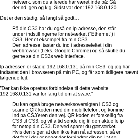
netværk, som du allerede har været inde på: Gå
derind igen og kig. Sidst var den: 192.168.0.120.
Det er den stadig, så langt så godt…
På din CS3 har du også en ip-adresse, den står
under indstillingerne for netværket ("Ethernet") i
CS3. Her et eksempel fra min CS3.
Den adresse, taster du ind i adressefeltet i din
webbrowser (f.eks. Google Chrome) og så skulle du
gerne se din CS3s web interface.
Ip adressen er stadig 192.168.0.131 på min CS3, og jeg har
indtastet den i browseren på min PC, og får som tidligere nævnt
følgende fejl:
”Der kan ikke oprettes forbindelse til dette website
192.168.0.131 var for lang tid om at svare.”
Du kan også bruge netværksoversigten i CS3 og
scanne QR koden med din mobiltelefon, og komme
ind på CS3'eren den vej. QR koden er forskellig fra
CS3 til CS3, og vil altid sende dig til den aktuelle ip
for netop din CS3. Derved sparer du gætværket.
Hvis den siger, at den ikke kan nå adressen, så er
det fordi der er noget der forhindrer din pc i at se