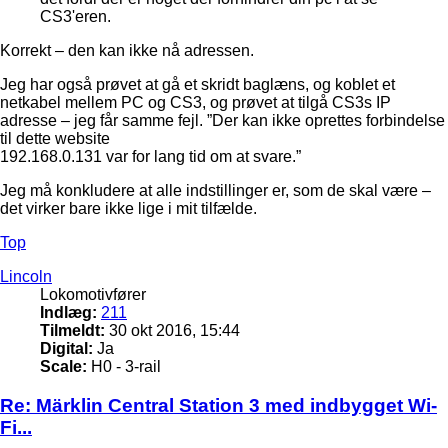
CS3'eren.
Korrekt – den kan ikke nå adressen.
Jeg har også prøvet at gå et skridt baglæns, og koblet et
netkabel mellem PC og CS3, og prøvet at tilgå CS3s IP
adresse – jeg får samme fejl. ”Der kan ikke oprettes forbindelse
til dette website
192.168.0.131 var for lang tid om at svare.”
Jeg må konkludere at alle indstillinger er, som de skal være –
det virker bare ikke lige i mit tilfælde.
Top
Lincoln
Lokomotivfører
Indlæg:
211
Tilmeldt:
30 okt 2016, 15:44
Digital:
Ja
Scale:
H0 - 3-rail
Re: Märklin Central Station 3 med indbygget Wi-
Fi...