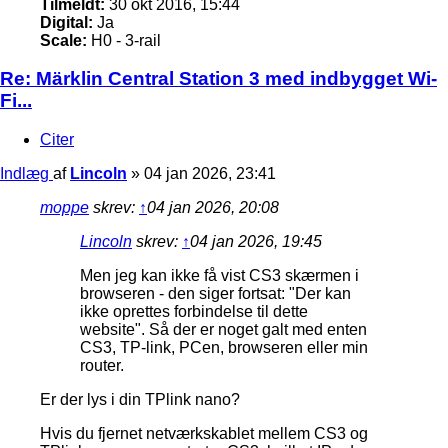
Tilmeldt:
30 okt 2016, 15:44
Digital:
Ja
Scale:
H0 - 3-rail
Re: Märklin Central Station 3 med indbygget Wi-
Fi...
Citer
Indlæg
af
Lincoln
»
04 jan 2026, 23:41
moppe
skrev:
↑
04 jan 2026, 20:08
Lincoln
skrev:
↑
04 jan 2026, 19:45
Men jeg kan ikke få vist CS3 skærmen i
browseren - den siger fortsat: "Der kan
ikke oprettes forbindelse til dette
website". Så der er noget galt med enten
CS3, TP-link, PCen, browseren eller min
router.
Er der lys i din TPlink nano?
Hvis du fjernet netværkskablet mellem CS3 og