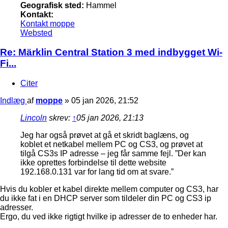
Geografisk sted:
Hammel
Kontakt:
Kontakt moppe
Websted
Re: Märklin Central Station 3 med indbygget Wi-
Fi...
Citer
Indlæg
af
moppe
»
05 jan 2026, 21:52
Lincoln
skrev:
↑
05 jan 2026, 21:13
Jeg har også prøvet at gå et skridt baglæns, og
koblet et netkabel mellem PC og CS3, og prøvet at
tilgå CS3s IP adresse – jeg får samme fejl. ”Der kan
ikke oprettes forbindelse til dette website
192.168.0.131 var for lang tid om at svare.”
Hvis du kobler et kabel direkte mellem computer og CS3, har
du ikke fat i en DHCP server som tildeler din PC og CS3 ip
adresser.
Ergo, du ved ikke rigtigt hvilke ip adresser de to enheder har.