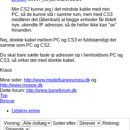
Min CS2 kunne jeg i det mindste kable med min
PC, så de kunne stå i samme rum, men med CS3
medfører det (åbenbart) at begge enheder får tildelt
nye, ukendte IP adresser, så de heller ikke kan "se"
hinanden.
Nej, direkte kabel mellem PC og CS3 er fuldstændigt det
samme som PC og CS2.
Du skal bare sætte faste ip adresser op i henholdsvis PC og
CS3, så virker det med direkte kabel.
Klaus
Mine sider:
http://www.modelbaneeuropa.dk
og
http://www.moppe.dk
Dette forum:
http://www.baneforum.dk
Top
Besvar
Udskriv emne
Visning:
Sorter efter:
Retning: