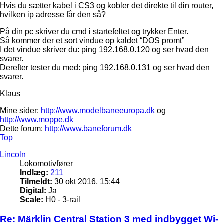
Hvis du sætter kabel i CS3 og kobler det direkte til din router,
hvilken ip adresse får den så?
På din pc skriver du cmd i startefeltet og trykker Enter.
Så kommer der et sort vindue op kaldet “DOS promt”
I det vindue skriver du: ping 192.168.0.120 og ser hvad den
svarer.
Derefter tester du med: ping 192.168.0.131 og ser hvad den
svarer.
Klaus
Mine sider:
http://www.modelbaneeuropa.dk
og
http://www.moppe.dk
Dette forum:
http://www.baneforum.dk
Top
Lincoln
Lokomotivfører
Indlæg:
211
Tilmeldt:
30 okt 2016, 15:44
Digital:
Ja
Scale:
H0 - 3-rail
Re: Märklin Central Station 3 med indbygget Wi-