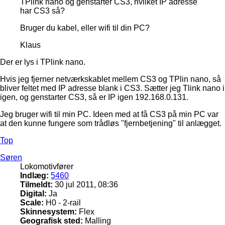
TPlink nano og genstarter CS3, hvilket IP adresse
har CS3 så?
Bruger du kabel, eller wifi til din PC?
Klaus
Der er lys i TPlink nano.
Hvis jeg fjerner netværkskablet mellem CS3 og TPlin nano, så
bliver feltet med IP adresse blank i CS3. Sætter jeg Tlink nano i
igen, og genstarter CS3, så er IP igen 192.168.0.131.
Jeg bruger wifi til min PC. Ideen med at få CS3 på min PC var
at den kunne fungere som trådløs "fjernbetjening" til anlægget.
Top
Søren
Lokomotivfører
Indlæg:
5460
Tilmeldt:
30 jul 2011, 08:36
Digital:
Ja
Scale:
H0 - 2-rail
Skinnesystem:
Flex
Geografisk sted:
Malling