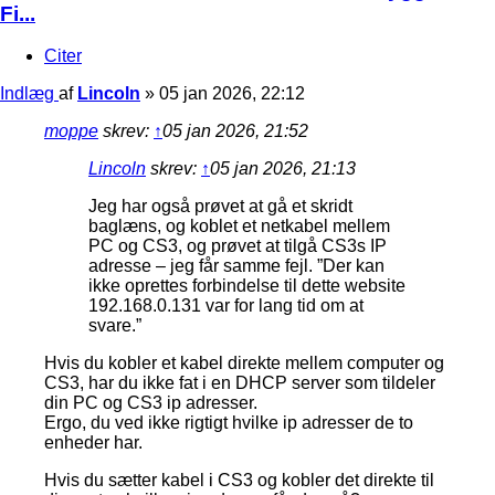
Fi...
Citer
Indlæg
af
Lincoln
»
05 jan 2026, 22:12
moppe
skrev:
↑
05 jan 2026, 21:52
Lincoln
skrev:
↑
05 jan 2026, 21:13
Jeg har også prøvet at gå et skridt
baglæns, og koblet et netkabel mellem
PC og CS3, og prøvet at tilgå CS3s IP
adresse – jeg får samme fejl. ”Der kan
ikke oprettes forbindelse til dette website
192.168.0.131 var for lang tid om at
svare.”
Hvis du kobler et kabel direkte mellem computer og
CS3, har du ikke fat i en DHCP server som tildeler
din PC og CS3 ip adresser.
Ergo, du ved ikke rigtigt hvilke ip adresser de to
enheder har.
Hvis du sætter kabel i CS3 og kobler det direkte til