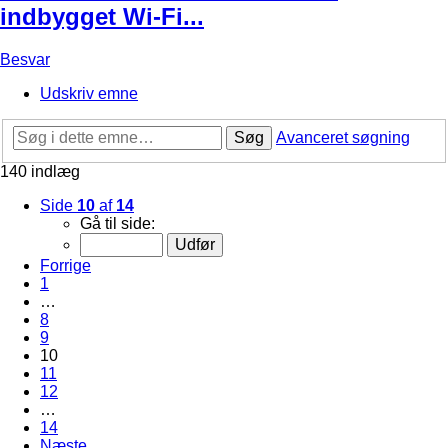
indbygget Wi-Fi...
Besvar
Udskriv emne
Søg
Avanceret søgning
140 indlæg
Side
10
af
14
Gå til side:
Forrige
1
…
8
9
10
11
12
…
14
Næste