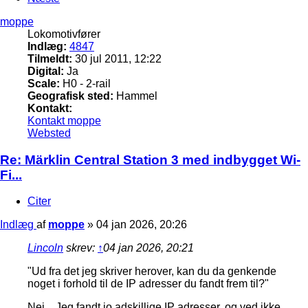
moppe
Lokomotivfører
Indlæg:
4847
Tilmeldt:
30 jul 2011, 12:22
Digital:
Ja
Scale:
H0 - 2-rail
Geografisk sted:
Hammel
Kontakt:
Kontakt moppe
Websted
Re: Märklin Central Station 3 med indbygget Wi-
Fi...
Citer
Indlæg
af
moppe
»
04 jan 2026, 20:26
Lincoln
skrev:
↑
04 jan 2026, 20:21
"Ud fra det jeg skriver herover, kan du da genkende
noget i forhold til de IP adresser du fandt frem til?"
Nej... Jeg fandt jo adskillige IP adresser, og ved ikke