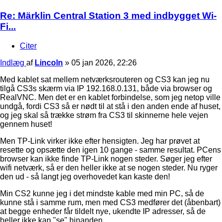
Re: Märklin Central Station 3 med indbygget Wi-
Fi...
Citer
Indlæg
af
Lincoln
»
05 jan 2026, 22:26
Med kablet sat mellem netværksrouteren og CS3 kan jeg nu
tilgå CS3s skærm via IP 192.168.0.131, både via browser og
RealVNC. Men det er en kablet forbindelse, som jeg netop ville
undgå, fordi CS3 så er nødt til at stå i den anden ende af huset,
og jeg skal så trække strøm fra CS3 til skinnerne hele vejen
gennem huset!
Men TP-Link virker ikke efter hensigten. Jeg har prøvet at
resette og opsætte den igen 10 gange - samme resultat. PCens
browser kan ikke finde TP-Link nogen steder. Søger jeg efter
wifi netværk, så er den heller ikke at se nogen steder. Nu ryger
den ud - så langt jeg overhovedet kan kaste den!
Min CS2 kunne jeg i det mindste kable med min PC, så de
kunne stå i samme rum, men med CS3 medfører det (åbenbart)
at begge enheder får tildelt nye, ukendte IP adresser, så de
heller ikke kan "se" hinanden.