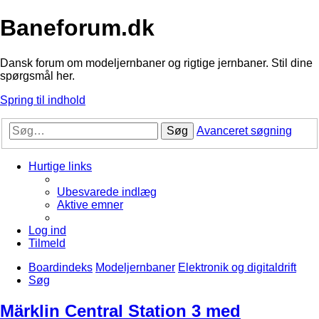
Baneforum.dk
Dansk forum om modeljernbaner og rigtige jernbaner. Stil dine
spørgsmål her.
Spring til indhold
Søg
Avanceret søgning
Hurtige links
Ubesvarede indlæg
Aktive emner
Log ind
Tilmeld
Boardindeks
Modeljernbaner
Elektronik og digitaldrift
Søg
Märklin Central Station 3 med