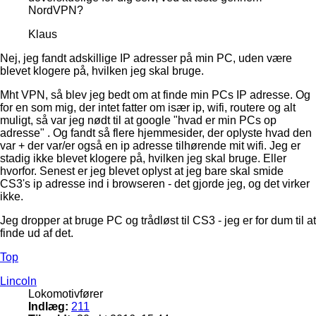
NordVPN?
Klaus
Nej, jeg fandt adskillige IP adresser på min PC, uden være
blevet klogere på, hvilken jeg skal bruge.
Mht VPN, så blev jeg bedt om at finde min PCs IP adresse. Og
for en som mig, der intet fatter om især ip, wifi, routere og alt
muligt, så var jeg nødt til at google "hvad er min PCs op
adresse" . Og fandt så flere hjemmesider, der oplyste hvad den
var + der var/er også en ip adresse tilhørende mit wifi. Jeg er
stadig ikke blevet klogere på, hvilken jeg skal bruge. Eller
hvorfor. Senest er jeg blevet oplyst at jeg bare skal smide
CS3's ip adresse ind i browseren - det gjorde jeg, og det virker
ikke.
Jeg dropper at bruge PC og trådløst til CS3 - jeg er for dum til at
finde ud af det.
Top
Lincoln
Lokomotivfører
Indlæg:
211