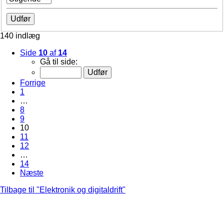
140 indlæg
Side
10
af
14
Gå til side:
Forrige
1
…
8
9
10
11
12
…
14
Næste
Tilbage til "Elektronik og digitaldrift"