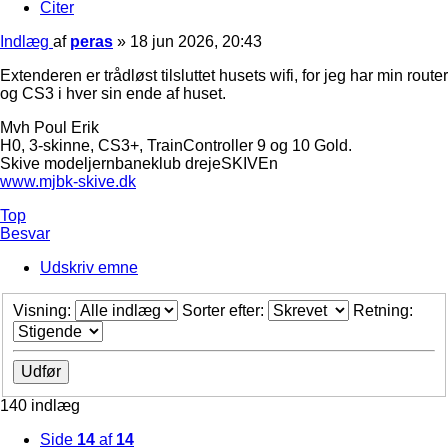
Citer
Indlæg
af
peras
»
18 jun 2026, 20:43
Extenderen er trådløst tilsluttet husets wifi, for jeg har min router
og CS3 i hver sin ende af huset.
Mvh Poul Erik
H0, 3-skinne, CS3+, TrainController 9 og 10 Gold.
Skive modeljernbaneklub drejeSKIVEn
www.mjbk-skive.dk
Top
Besvar
Udskriv emne
Visning:
Sorter efter:
Retning:
140 indlæg
Side
14
af
14