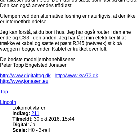
Den kan også anvendes trådløst.
Ulempen ved den alternative løsning er naturligvis, at der ikke
er internetforbindelse.
Jeg kan forstå, at du bor i hus. Jeg har også router i den ene
ende og CS3 i den anden. Jeg har fået min elektriker til at
trække et kabel og sætte et pænt RJ45 (netværk) stik på
væggen i begge ender. Kablet er trukket over loft.
De bedste modeljernbanehilsener
Peter Topp Engelsted Jonasen
http://www.digitaltog.dk
-
http://www.kvv73.dk
-
http://www.jonasen.eu
Top
Lincoln
Lokomotivfører
Indlæg:
211
Tilmeldt:
30 okt 2016, 15:44
Digital:
Ja
Scale:
H0 - 3-rail