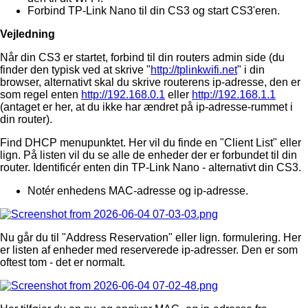
Forbind TP-Link Nano til din CS3 og start CS3'eren.
Vejledning
Når din CS3 er startet, forbind til din routers admin side (du
finder den typisk ved at skrive "
http://tplinkwifi.net
" i din
browser, alternativt skal du skrive routerens ip-adresse, den er
som regel enten
http://192.168.0.1
eller
http://192.168.1.1
(antaget er her, at du ikke har ændret på ip-adresse-rummet i
din router).
Find DHCP menupunktet. Her vil du finde en "Client List" eller
lign. På listen vil du se alle de enheder der er forbundet til din
router. Identificér enten din TP-Link Nano - alternativt din CS3.
Notér enhedens MAC-adresse og ip-adresse.
Nu går du til "Address Reservation" eller lign. formulering. Her
er listen af enheder med reserverede ip-adresser. Den er som
oftest tom - det er normalt.