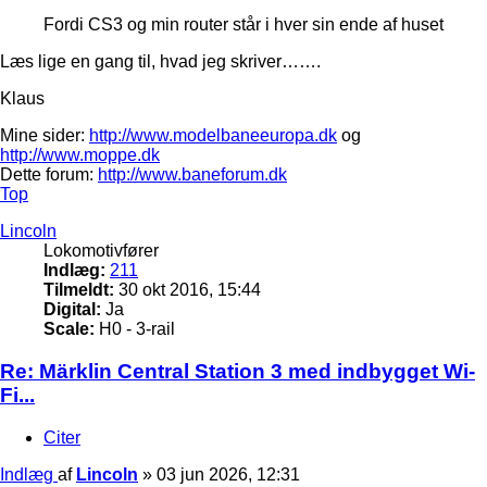
Fordi CS3 og min router står i hver sin ende af huset
Læs lige en gang til, hvad jeg skriver…….
Klaus
Mine sider:
http://www.modelbaneeuropa.dk
og
http://www.moppe.dk
Dette forum:
http://www.baneforum.dk
Top
Lincoln
Lokomotivfører
Indlæg:
211
Tilmeldt:
30 okt 2016, 15:44
Digital:
Ja
Scale:
H0 - 3-rail
Re: Märklin Central Station 3 med indbygget Wi-
Fi...
Citer
Indlæg
af
Lincoln
»
03 jun 2026, 12:31