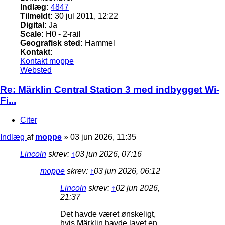
Indlæg:
4847
Tilmeldt:
30 jul 2011, 12:22
Digital:
Ja
Scale:
H0 - 2-rail
Geografisk sted:
Hammel
Kontakt:
Kontakt moppe
Websted
Re: Märklin Central Station 3 med indbygget Wi-
Fi...
Citer
Indlæg
af
moppe
»
03 jun 2026, 11:35
Lincoln
skrev:
↑
03 jun 2026, 07:16
moppe
skrev:
↑
03 jun 2026, 06:12
Lincoln
skrev:
↑
02 jun 2026,
21:37
Det havde været ønskeligt,
hvis Märklin havde lavet en