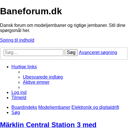
Baneforum.dk
Dansk forum om modeljernbaner og rigtige jernbaner. Stil dine
spørgsmål her.
Spring til indhold
Søg
Avanceret søgning
Hurtige links
Ubesvarede indlæg
Aktive emner
Log ind
Tilmeld
Boardindeks
Modeljernbaner
Elektronik og digitaldrift
Søg
Märklin Central Station 3 med