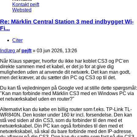
Kontakt pejft
Websted
Re: Märklin Central Station 3 med indbygget Wi-
Fi...
Citer
Indlæg
af
pejft
»
03 jun 2026, 13:26
Når Klaus spørger, hvorfor du ikke har koblet CS3 og PC'en
direkte sammen med et kabel, er det jo for at give dig
muligheden uden at anvende dit netværk. Det kan man godt,
men det kræver, at du sætter din PC og CS3 op til det.
Du kan få vejledningen på Google ved at stille dette spørgsmål:
"Kan man forbinde med Märklin CS3 med en Windows PC via
et netværkskabel uden en router?"
Alternativt kan du købe en billig router som f.eks. TP-Link TL-
WR840N. Den koster under 160 kr incl. forsendelse. Den kan
stå ved siden af din CS3, som du forbinder til den med et
netværkskabel. Din PC kan også forbindes til den med et
netværkskabel, så skal du bare forbinde med den IP-adresse,
du aflæser på din CS3. Den kan du sætte som fast på din CS3.