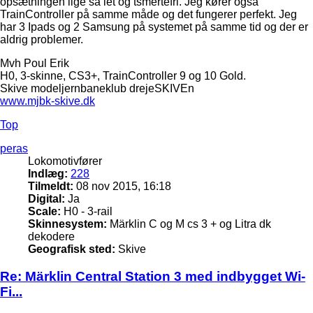
opsætningen lige så let og tsmertefri. Jeg kører også
TrainController på samme måde og det fungerer perfekt. Jeg
har 3 Ipads og 2 Samsung på systemet på samme tid og der er
aldrig problemer.
Mvh Poul Erik
H0, 3-skinne, CS3+, TrainController 9 og 10 Gold.
Skive modeljernbaneklub drejeSKIVEn
www.mjbk-skive.dk
Top
peras
Lokomotivfører
Indlæg:
228
Tilmeldt:
08 nov 2015, 16:18
Digital:
Ja
Scale:
H0 - 3-rail
Skinnesystem:
Märklin C og M cs 3 + og Litra dk
dekodere
Geografisk sted:
Skive
Re: Märklin Central Station 3 med indbygget Wi-
Fi...