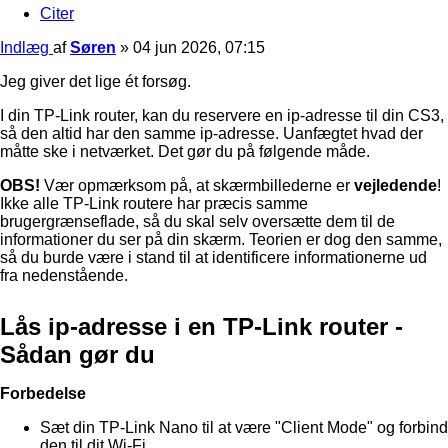
Citer
Indlæg
af
Søren
»
04 jun 2026, 07:15
Jeg giver det lige ét forsøg.
I din TP-Link router, kan du reservere en ip-adresse til din CS3,
så den altid har den samme ip-adresse. Uanfægtet hvad der
måtte ske i netværket. Det gør du på følgende måde.
OBS!
Vær opmærksom på, at skærmbillederne er
vejledende
!
Ikke alle TP-Link routere har præcis samme
brugergrænseflade, så du skal selv oversætte dem til de
informationer du ser på din skærm. Teorien er dog den samme,
så du burde være i stand til at identificere informationerne ud
fra nedenstående.
Lås ip-adresse i en TP-Link router -
Sådan gør du
Forbedelse
Sæt din TP-Link Nano til at være "Client Mode" og forbind
den til dit Wi-Fi.