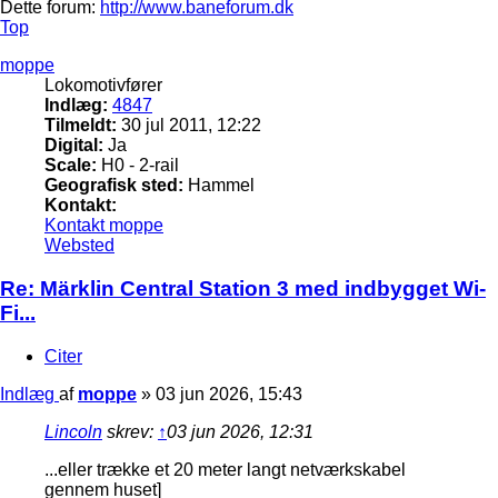
Dette forum:
http://www.baneforum.dk
Top
moppe
Lokomotivfører
Indlæg:
4847
Tilmeldt:
30 jul 2011, 12:22
Digital:
Ja
Scale:
H0 - 2-rail
Geografisk sted:
Hammel
Kontakt:
Kontakt moppe
Websted
Re: Märklin Central Station 3 med indbygget Wi-
Fi...
Citer
Indlæg
af
moppe
»
03 jun 2026, 15:43
Lincoln
skrev:
↑
03 jun 2026, 12:31
...eller trække et 20 meter langt netværkskabel
gennem huset]