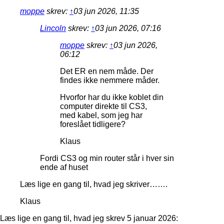
moppe
skrev:
↑
03 jun 2026, 11:35
Lincoln
skrev:
↑
03 jun 2026, 07:16
moppe
skrev:
↑
03 jun 2026,
06:12
Det ER en nem måde. Der
findes ikke nemmere måder.
Hvorfor har du ikke koblet din
computer direkte til CS3,
med kabel, som jeg har
foreslået tidligere?
Klaus
Fordi CS3 og min router står i hver sin
ende af huset
Læs lige en gang til, hvad jeg skriver…….
Klaus
Læs lige en gang til, hvad jeg skrev 5 januar 2026: