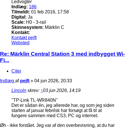
Ledvogter
Indlæg:
186
Tilmeldt:
01 feb 2016, 17:58
Digital:
Ja
Scale:
H0 - 3-rail
Skinnesystem:
Märklin C
Kontakt:
Kontakt pejft
Websted
Re: Märklin Central Station 3 med indbygget Wi-
Fi...
Citer
Indlæg
af
pejft
»
04 jun 2026, 20:33
Lincoln
skrev:
↑
03 jun 2026, 14:19
"TP-Link TL-WR840N"
Det er sådan én, jeg allerede har, og som jeg siden
starten af januar febrilsk har forsøgt at få til at
fungere sammen med CS3, PC og internet.
Øh - ikke forstået. Jeg var af den overbevisning, at du har