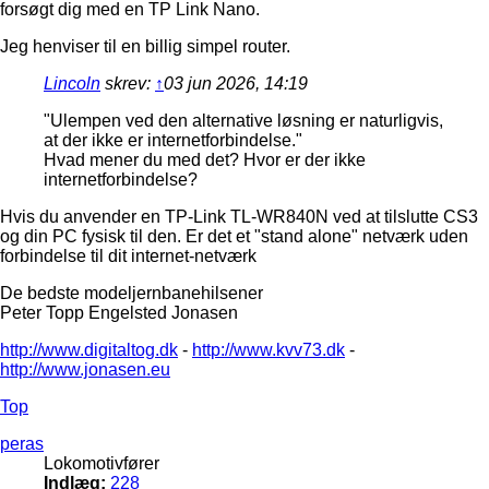
forsøgt dig med en TP Link Nano.
Jeg henviser til en billig simpel router.
Lincoln
skrev:
↑
03 jun 2026, 14:19
"Ulempen ved den alternative løsning er naturligvis,
at der ikke er internetforbindelse."
Hvad mener du med det? Hvor er der ikke
internetforbindelse?
Hvis du anvender en TP-Link TL-WR840N ved at tilslutte CS3
og din PC fysisk til den. Er det et "stand alone" netværk uden
forbindelse til dit internet-netværk
De bedste modeljernbanehilsener
Peter Topp Engelsted Jonasen
http://www.digitaltog.dk
-
http://www.kvv73.dk
-
http://www.jonasen.eu
Top
peras
Lokomotivfører
Indlæg:
228