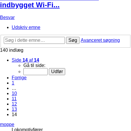
indbygget Wi-Fi...
Besvar
Udskriv emne
Søg
Avanceret søgning
140 indlæg
Side
14
af
14
Gå til side:
Forrige
1
…
10
11
12
13
14
moppe
Lokomotivfører