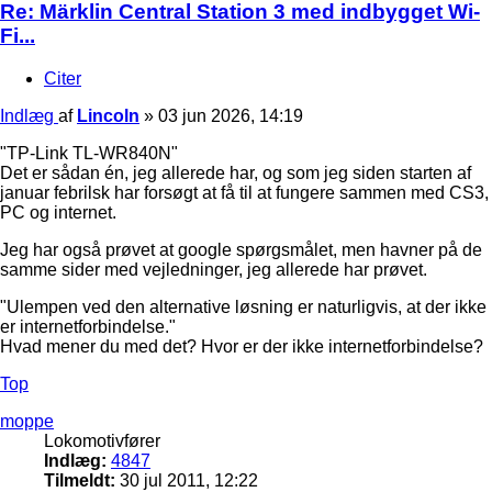
Re: Märklin Central Station 3 med indbygget Wi-
Fi...
Citer
Indlæg
af
Lincoln
»
03 jun 2026, 14:19
"TP-Link TL-WR840N"
Det er sådan én, jeg allerede har, og som jeg siden starten af
januar febrilsk har forsøgt at få til at fungere sammen med CS3,
PC og internet.
Jeg har også prøvet at google spørgsmålet, men havner på de
samme sider med vejledninger, jeg allerede har prøvet.
"Ulempen ved den alternative løsning er naturligvis, at der ikke
er internetforbindelse."
Hvad mener du med det? Hvor er der ikke internetforbindelse?
Top
moppe
Lokomotivfører
Indlæg:
4847
Tilmeldt:
30 jul 2011, 12:22