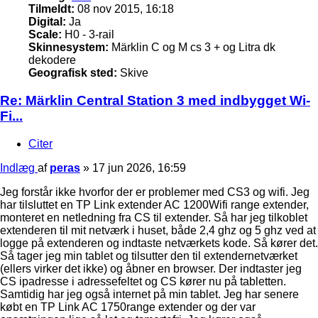
Tilmeldt:
08 nov 2015, 16:18
Digital:
Ja
Scale:
H0 - 3-rail
Skinnesystem:
Märklin C og M cs 3 + og Litra dk
dekodere
Geografisk sted:
Skive
Re: Märklin Central Station 3 med indbygget Wi-
Fi...
Citer
Indlæg
af
peras
»
17 jun 2026, 16:59
Jeg forstår ikke hvorfor der er problemer med CS3 og wifi. Jeg
har tilsluttet en TP Link extender AC 1200Wifi range extender,
monteret en netledning fra CS til extender. Så har jeg tilkoblet
extenderen til mit netværk i huset, både 2,4 ghz og 5 ghz ved at
logge på extenderen og indtaste netværkets kode. Så kører det.
Så tager jeg min tablet og tilsutter den til extendernetværket
(ellers virker det ikke) og åbner en browser. Der indtaster jeg
CS ipadresse i adressefeltet og CS kører nu på tabletten.
Samtidig har jeg også internet på min tablet. Jeg har senere
købt en TP Link AC 1750range extender og der var