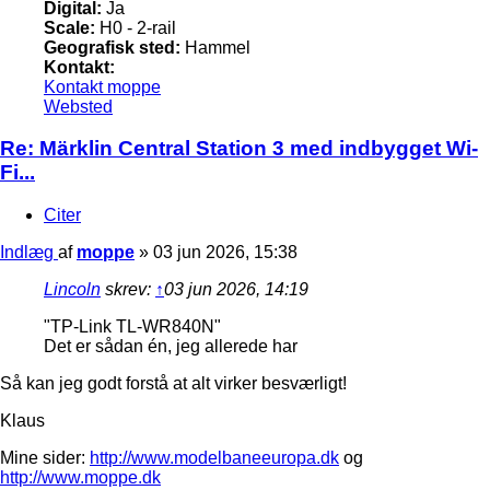
Digital:
Ja
Scale:
H0 - 2-rail
Geografisk sted:
Hammel
Kontakt:
Kontakt moppe
Websted
Re: Märklin Central Station 3 med indbygget Wi-
Fi...
Citer
Indlæg
af
moppe
»
03 jun 2026, 15:38
Lincoln
skrev:
↑
03 jun 2026, 14:19
"TP-Link TL-WR840N"
Det er sådan én, jeg allerede har
Så kan jeg godt forstå at alt virker besværligt!
Klaus
Mine sider:
http://www.modelbaneeuropa.dk
og
http://www.moppe.dk