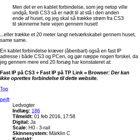
Men det er en kablet forbindelse, som jeg netop ville
undgå, fordi CS3 så er nødt til at stå i den anden
ende af huset, og jeg skal så trække strøm fra CS3
til skinnerne hele vejen gennem huset!
...eller trække et 20 meter langt netværkskabel gennem huset,
same same.
En kablet forbindelse kræver (åbenbart) også en fast IP
adresse i både CS3 og PCen, og gør næppe nogen forskel, da
jeg gennem mere end 20 forsøg har konstateret at:
Fast IP på CS3 + Fast IP på TP Link = Browser:
Der kan
ikke oprettes forbindelse til dette website.
Top
pejft
Ledvogter
Indlæg:
186
Tilmeldt:
01 feb 2016, 17:58
Digital:
Ja
Scale:
H0 - 3-rail
Skinnesystem:
Märklin C
Kontakt: