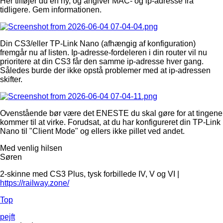
Her tilføjer du en ny, og angiver MAC- og ip-adresse fra
tidligere. Gem informationen.
Din CS3/eller TP-Link Nano (afhængig af konfiguration)
fremgår nu af listen. Ip-adresse-fordeleren i din router vil nu
prioritere at din CS3 får den samme ip-adresse hver gang.
Således burde der ikke opstå problemer med at ip-adressen
skifter.
Ovenstående bør være det ENESTE du skal gøre for at tingene
kommer til at virke. Forudsat, at du har konfigureret din TP-Link
Nano til "Client Mode" og ellers ikke pillet ved andet.
Med venlig hilsen
Søren
2-skinne med CS3 Plus, tysk forbillede IV, V og VI |
https://railway.zone/
Top
pejft