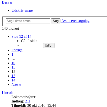
Besvar
Udskriv emne
Avanceret søgning
Søg
140 indlæg
Side
12
af
14
Gå til side:
Forrige
1
…
10
11
12
13
14
Næste
Lincoln
Lokomotivfører
Indlæg:
211
Tilmeldt:
30 okt 2016, 15:44