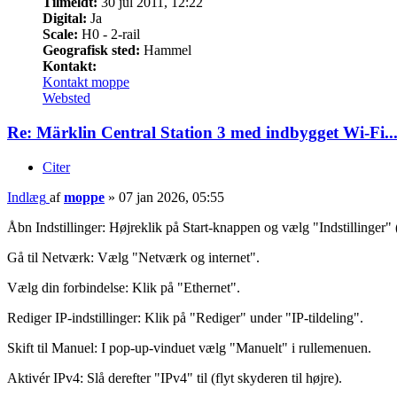
Tilmeldt:
30 jul 2011, 12:22
Digital:
Ja
Scale:
H0 - 2-rail
Geografisk sted:
Hammel
Kontakt:
Kontakt moppe
Websted
Re: Märklin Central Station 3 med indbygget Wi-Fi..
Citer
Indlæg
af
moppe
»
07 jan 2026, 05:55
Åbn Indstillinger: Højreklik på Start-knappen og vælg "Indstillinger" (
Gå til Netværk: Vælg "Netværk og internet".
Vælg din forbindelse: Klik på "Ethernet".
Rediger IP-indstillinger: Klik på "Rediger" under "IP-tildeling".
Skift til Manuel: I pop-up-vinduet vælg "Manuelt" i rullemenuen.
Aktivér IPv4: Slå derefter "IPv4" til (flyt skyderen til højre).