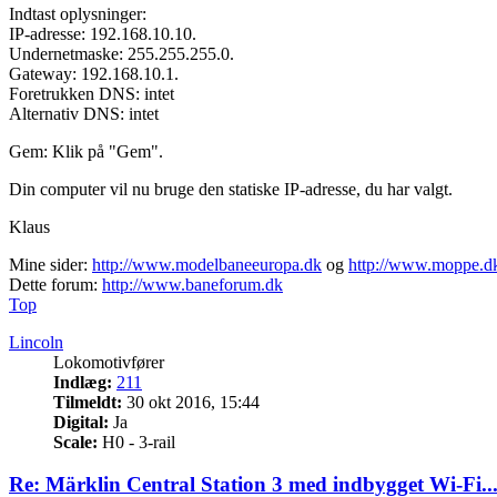
Indtast oplysninger:
IP-adresse: 192.168.10.10.
Undernetmaske: 255.255.255.0.
Gateway: 192.168.10.1.
Foretrukken DNS: intet
Alternativ DNS: intet
Gem: Klik på "Gem".
Din computer vil nu bruge den statiske IP-adresse, du har valgt.
Klaus
Mine sider:
http://www.modelbaneeuropa.dk
og
http://www.moppe.d
Dette forum:
http://www.baneforum.dk
Top
Lincoln
Lokomotivfører
Indlæg:
211
Tilmeldt:
30 okt 2016, 15:44
Digital:
Ja
Scale:
H0 - 3-rail
Re: Märklin Central Station 3 med indbygget Wi-Fi..