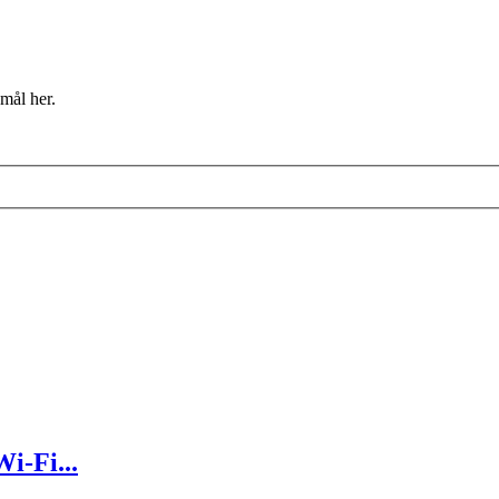
mål her.
i-Fi...