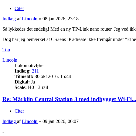
Citer
Indlæg
af
Lincoln
»
08 jan 2026, 23:18
Så lykkedes det endelig! Med en ny TP-Link nano router. Jeg ved ikke hva
Dog har jeg bemærket at CS3ens IP adresse ikke fremgår under "Ethern
Top
Lincoln
Lokomotivfører
Indlæg:
211
Tilmeldt:
30 okt 2016, 15:44
Digital:
Ja
Scale:
H0 - 3-rail
Re: Märklin Central Station 3 med indbygget Wi-Fi..
Citer
Indlæg
af
Lincoln
»
09 jan 2026, 00:07
-