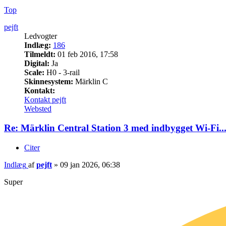
Top
pejft
Ledvogter
Indlæg:
186
Tilmeldt:
01 feb 2016, 17:58
Digital:
Ja
Scale:
H0 - 3-rail
Skinnesystem:
Märklin C
Kontakt:
Kontakt pejft
Websted
Re: Märklin Central Station 3 med indbygget Wi-Fi..
Citer
Indlæg
af
pejft
»
09 jan 2026, 06:38
Super