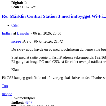
Digital:
Ja
Scale:
H0 - 3-rail
Re: Märklin Central Station 3 med indbygget Wi-Fi..
Citer
Indlæg
af
Lincoln
»
06 jan 2026, 23:50
moppe
skrev:
↑
06 jan 2026, 21:42
Du skrev at du havde en pc med touchskærm du gerne ville b
Start med at sætte begge til fast IP adresse (eksempelvis 192.
Få gang i at bruge PC med CS3, så får vi det over på trådløst se
Klaus
På CS3 kan jeg godt finde ud af hvor jeg skal skrive en fast IP adress
Top
moppe
Lokomotivfører
Indlæg:
4847