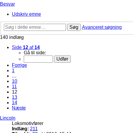
Besvar
Udskriv emne
Søg
Avanceret søgning
140 indlæg
Side
12
af
14
Gå til side:
Forrige
1
…
10
11
12
13
14
Næste
Lincoln
Lokomotivfører
Indlæg:
211