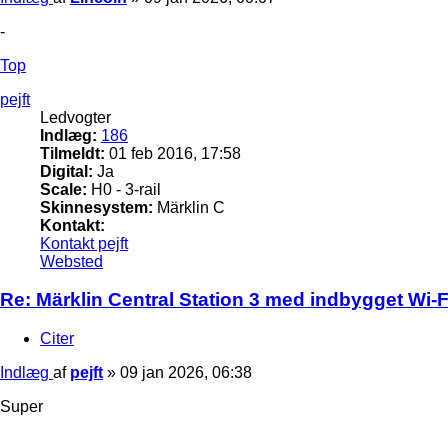
-
Top
pejft
Ledvogter
Indlæg:
186
Tilmeldt:
01 feb 2016, 17:58
Digital:
Ja
Scale:
H0 - 3-rail
Skinnesystem:
Märklin C
Kontakt:
Kontakt pejft
Websted
Re: Märklin Central Station 3 med indbygget Wi-Fi
Citer
Indlæg
af
pejft
»
09 jan 2026, 06:38
Super