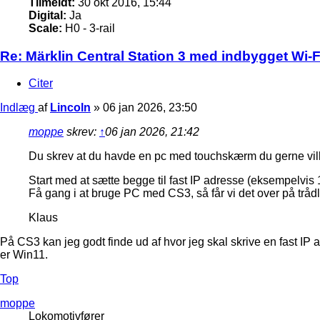
Tilmeldt:
30 okt 2016, 15:44
Digital:
Ja
Scale:
H0 - 3-rail
Re: Märklin Central Station 3 med indbygget Wi-Fi
Citer
Indlæg
af
Lincoln
»
06 jan 2026, 23:50
moppe
skrev:
↑
06 jan 2026, 21:42
Du skrev at du havde en pc med touchskærm du gerne vi
Start med at sætte begge til fast IP adresse (eksempelvi
Få gang i at bruge PC med CS3, så får vi det over på tråd
Klaus
På CS3 kan jeg godt finde ud af hvor jeg skal skrive en fast IP
er Win11.
Top
moppe
Lokomotivfører