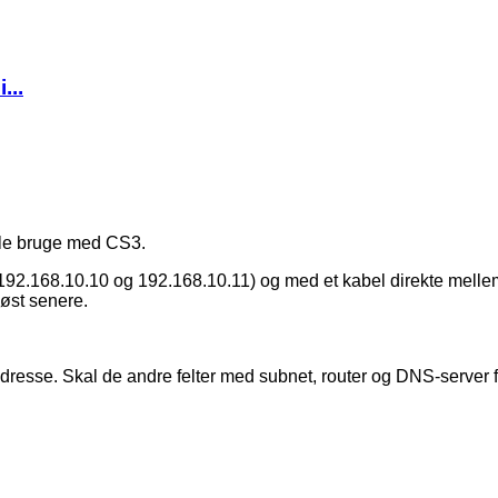
...
lle bruge med CS3.
s 192.168.10.10 og 192.168.10.11) og med et kabel direkte mell
løst senere.
 adresse. Skal de andre felter med subnet, router og DNS-server 