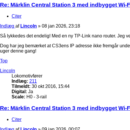
Re: Märklin Central Station 3 med indbygget Wi-Fi
Citer
Indlæg
af
Lincoln
»
08 jan 2026, 23:18
Så lykkedes det endelig! Med en ny TP-Link nano router. Jeg ved ik
Dog har jeg bemærket at CS3ens IP adresse ikke fremgår under 
uger denne gang!
Top
Lincoln
Lokomotivfører
Indlæg:
211
Tilmeldt:
30 okt 2016, 15:44
Digital:
Ja
Scale:
H0 - 3-rail
Re: Märklin Central Station 3 med indbygget Wi-Fi
Citer
Indlæg
af
Lincoln
»
09 jan 2026, 00:07