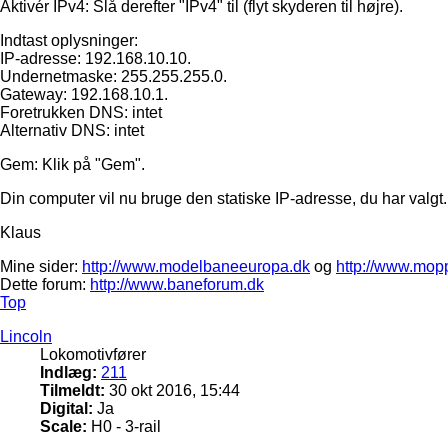
Aktivér IPv4: Slå derefter "IPv4" til (flyt skyderen til højre).
Indtast oplysninger:
IP-adresse: 192.168.10.10.
Undernetmaske: 255.255.255.0.
Gateway: 192.168.10.1.
Foretrukken DNS: intet
Alternativ DNS: intet
Gem: Klik på "Gem".
Din computer vil nu bruge den statiske IP-adresse, du har valgt.
Klaus
Mine sider:
http://www.modelbaneeuropa.dk
og
http://www.mop
Dette forum:
http://www.baneforum.dk
Top
Lincoln
Lokomotivfører
Indlæg:
211
Tilmeldt:
30 okt 2016, 15:44
Digital:
Ja
Scale:
H0 - 3-rail