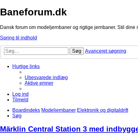
Baneforum.dk
Dansk forum om modeljernbaner og rigtige jernbaner. Stil dine 
Spring til indhold
Søg
Avanceret søgning
Hurtige links
Ubesvarede indlæg
Aktive emner
Log ind
Tilmeld
Boardindeks
Modeljernbaner
Elektronik og digitaldrift
Søg
Märklin Central Station 3 med indbygget