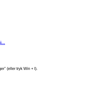
...
r" (eller tryk Win + I).