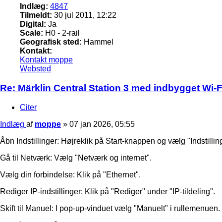
Indlæg:
4847
Tilmeldt:
30 jul 2011, 12:22
Digital:
Ja
Scale:
H0 - 2-rail
Geografisk sted:
Hammel
Kontakt:
Kontakt moppe
Websted
Re: Märklin Central Station 3 med indbygget Wi-Fi
Citer
Indlæg
af
moppe
»
07 jan 2026, 05:55
Åbn Indstillinger: Højreklik på Start-knappen og vælg "Indstillinge
Gå til Netværk: Vælg "Netværk og internet".
Vælg din forbindelse: Klik på "Ethernet".
Rediger IP-indstillinger: Klik på "Rediger" under "IP-tildeling".
Skift til Manuel: I pop-up-vinduet vælg "Manuelt" i rullemenuen.