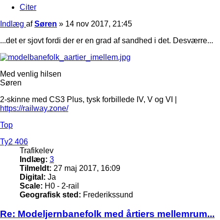
Citer
Indlæg
af
Søren
»
14 nov 2017, 21:45
...det er sjovt fordi der er en grad af sandhed i det. Desværre...
Med venlig hilsen
Søren
2-skinne med CS3 Plus, tysk forbillede IV, V og VI |
https://railway.zone/
Top
Ty2 406
Trafikelev
Indlæg:
3
Tilmeldt:
27 maj 2017, 16:09
Digital:
Ja
Scale:
H0 - 2-rail
Geografisk sted:
Frederikssund
Re: Modeljernbanefolk med årtiers mellemrum...