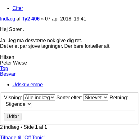
Citer
Indlæg
af
Ty2 406
»
07 apr 2018, 19:41
Hej Søren.
Ja. Jeg må desværre nok give dig ret.
Det er et par sjove tegninger. Der bare fortæller alt.
Hilsen
Peter Wiese
Top
Besvar
Udskriv emne
Visning:
Sorter efter:
Retning:
2 indlæg • Side
1
af
1
Tilbage til "Off Topic"