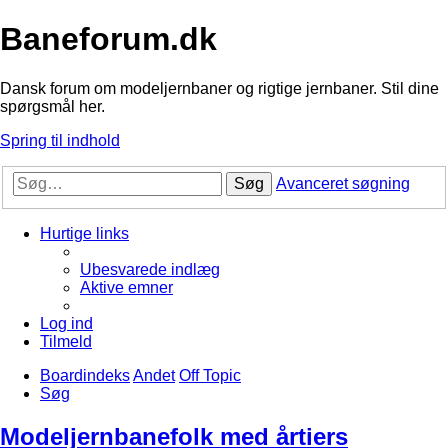
Baneforum.dk
Dansk forum om modeljernbaner og rigtige jernbaner. Stil dine
spørgsmål her.
Spring til indhold
Søg
Avanceret søgning
Hurtige links
Ubesvarede indlæg
Aktive emner
Log ind
Tilmeld
Boardindeks
Andet
Off Topic
Søg
Modeljernbanefolk med årtiers