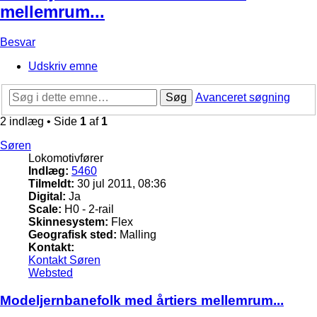
mellemrum...
Besvar
Udskriv emne
Søg
Avanceret søgning
2 indlæg • Side
1
af
1
Søren
Lokomotivfører
Indlæg:
5460
Tilmeldt:
30 jul 2011, 08:36
Digital:
Ja
Scale:
H0 - 2-rail
Skinnesystem:
Flex
Geografisk sted:
Malling
Kontakt:
Kontakt Søren
Websted
Modeljernbanefolk med årtiers mellemrum...