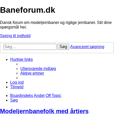
Baneforum.dk
Dansk forum om modeljernbaner og rigtige jernbaner. Stil dine
spørgsmål her.
Spring til indhold
Søg
Avanceret søgning
Hurtige links
Ubesvarede indlæg
Aktive emner
Log ind
Tilmeld
Boardindeks
Andet
Off Topic
Søg
Modeljernbanefolk med årtiers