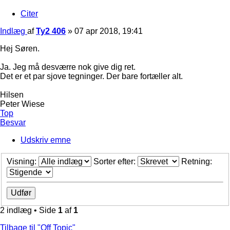
Citer
Indlæg
af
Ty2 406
»
07 apr 2018, 19:41
Hej Søren.
Ja. Jeg må desværre nok give dig ret.
Det er et par sjove tegninger. Der bare fortæller alt.
Hilsen
Peter Wiese
Top
Besvar
Udskriv emne
Visning:
Sorter efter:
Retning:
2 indlæg • Side
1
af
1
Tilbage til "Off Topic"