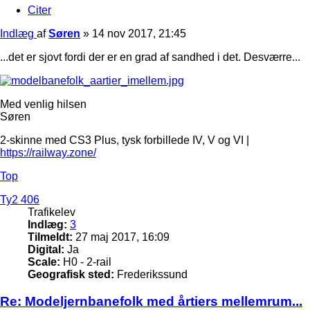
Citer
Indlæg
af
Søren
»
14 nov 2017, 21:45
...det er sjovt fordi der er en grad af sandhed i det. Desværre...
Med venlig hilsen
Søren
2-skinne med CS3 Plus, tysk forbillede IV, V og VI |
https://railway.zone/
Top
Ty2 406
Trafikelev
Indlæg:
3
Tilmeldt:
27 maj 2017, 16:09
Digital:
Ja
Scale:
H0 - 2-rail
Geografisk sted:
Frederikssund
Re: Modeljernbanefolk med årtiers mellemrum...