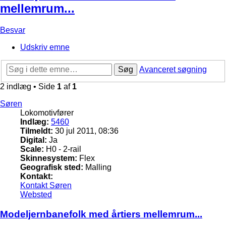
mellemrum...
Besvar
Udskriv emne
Søg
Avanceret søgning
2 indlæg • Side
1
af
1
Søren
Lokomotivfører
Indlæg:
5460
Tilmeldt:
30 jul 2011, 08:36
Digital:
Ja
Scale:
H0 - 2-rail
Skinnesystem:
Flex
Geografisk sted:
Malling
Kontakt:
Kontakt Søren
Websted
Modeljernbanefolk med årtiers mellemrum...