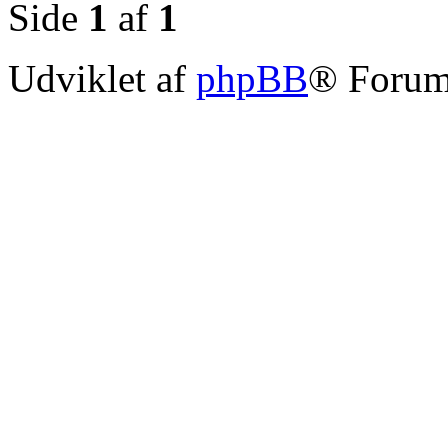
Side
1
af
1
Udviklet af
phpBB
® Forum