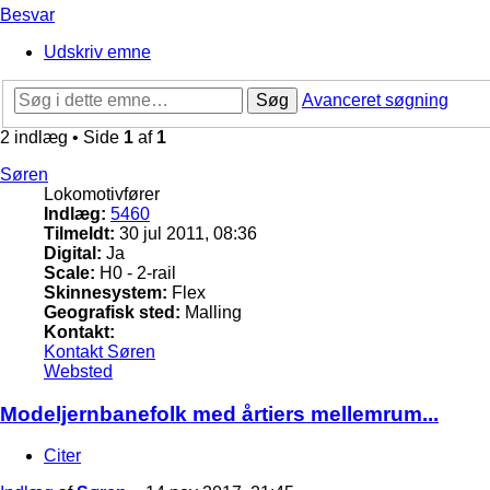
Besvar
Udskriv emne
Søg
Avanceret søgning
2 indlæg • Side
1
af
1
Søren
Lokomotivfører
Indlæg:
5460
Tilmeldt:
30 jul 2011, 08:36
Digital:
Ja
Scale:
H0 - 2-rail
Skinnesystem:
Flex
Geografisk sted:
Malling
Kontakt:
Kontakt Søren
Websted
Modeljernbanefolk med årtiers mellemrum...
Citer