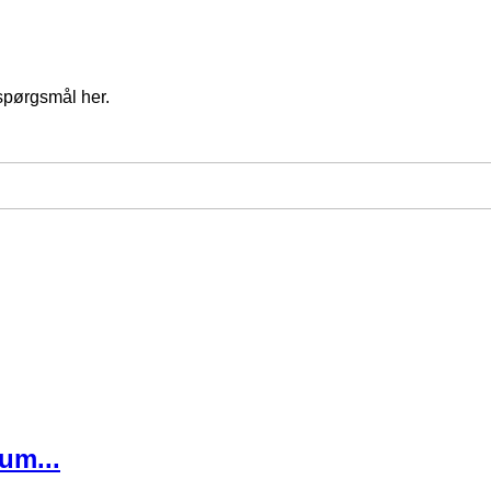
spørgsmål her.
um...