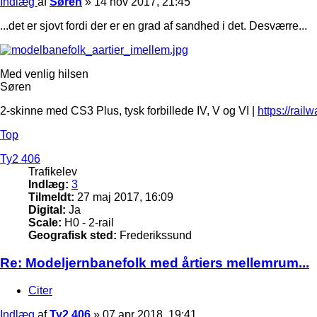
Indlæg
af
Søren
»
14 nov 2017, 21:45
...det er sjovt fordi der er en grad af sandhed i det. Desværre...
Med venlig hilsen
Søren
2-skinne med CS3 Plus, tysk forbillede IV, V og VI |
https://rail
Top
Ty2 406
Trafikelev
Indlæg:
3
Tilmeldt:
27 maj 2017, 16:09
Digital:
Ja
Scale:
H0 - 2-rail
Geografisk sted:
Frederikssund
Re: Modeljernbanefolk med årtiers mellemrum...
Citer
Indlæg
af
Ty2 406
»
07 apr 2018, 19:41