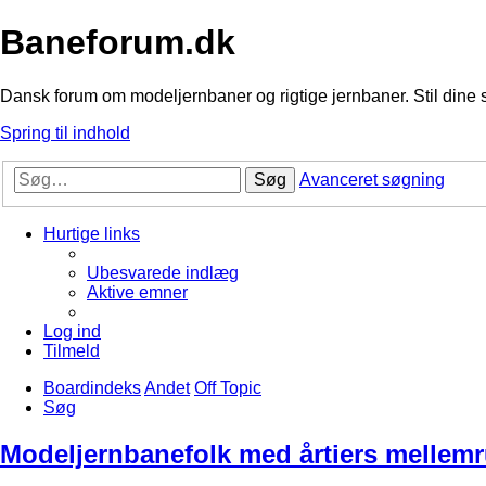
Baneforum.dk
Dansk forum om modeljernbaner og rigtige jernbaner. Stil dine 
Spring til indhold
Søg
Avanceret søgning
Hurtige links
Ubesvarede indlæg
Aktive emner
Log ind
Tilmeld
Boardindeks
Andet
Off Topic
Søg
Modeljernbanefolk med årtiers mellemr