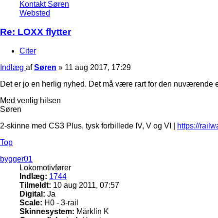
Kontakt Søren
Websted
Re: LOXX flytter
Citer
Indlæg
af
Søren
»
11 aug 2017, 17:29
Det er jo en herlig nyhed. Det må være rart for den nuværende e
Med venlig hilsen
Søren
2-skinne med CS3 Plus, tysk forbillede IV, V og VI |
https://rail
Top
bygger01
Lokomotivfører
Indlæg:
1744
Tilmeldt:
10 aug 2011, 07:57
Digital:
Ja
Scale:
H0 - 3-rail
Skinnesystem:
Märklin K