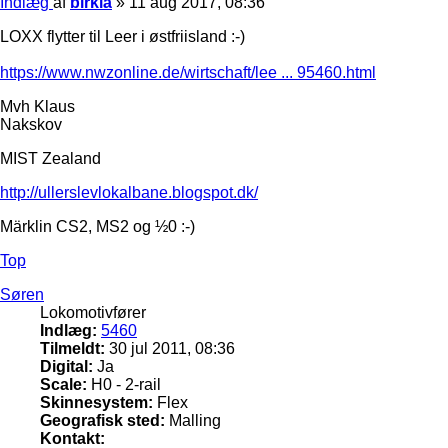
Indlæg
af
birkla
»
11 aug 2017, 08:36
LOXX flytter til Leer i østfriisland :-)
https://www.nwzonline.de/wirtschaft/lee ... 95460.html
Mvh Klaus
Nakskov
MIST Zealand
http://ullerslevlokalbane.blogspot.dk/
Märklin CS2, MS2 og ½0 :-)
Top
Søren
Lokomotivfører
Indlæg:
5460
Tilmeldt:
30 jul 2011, 08:36
Digital:
Ja
Scale:
H0 - 2-rail
Skinnesystem:
Flex
Geografisk sted:
Malling
Kontakt: