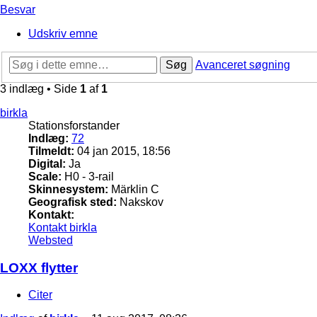
Besvar
Udskriv emne
Søg
Avanceret søgning
3 indlæg • Side
1
af
1
birkla
Stationsforstander
Indlæg:
72
Tilmeldt:
04 jan 2015, 18:56
Digital:
Ja
Scale:
H0 - 3-rail
Skinnesystem:
Märklin C
Geografisk sted:
Nakskov
Kontakt:
Kontakt birkla
Websted
LOXX flytter
Citer