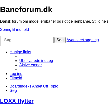
Baneforum.dk
Dansk forum om modeljernbaner og rigtige jernbaner. Stil dine 
Spring til indhold
Søg
Avanceret søgning
Hurtige links
Ubesvarede indlæg
Aktive emner
Log ind
Tilmeld
Boardindeks
Andet
Off Topic
Søg
LOXX flytter