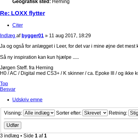
Geografisk sted:
Herning
Re: LOXX flytter
Citer
Indlæg
af
bygger01
»
11 aug 2017, 18:29
Ja og også for anlægget i Leer, for det var i mine øjne det mest
Så ny inspiration kan kun hjælpe .....
Jørgen Steff. fra Herning
H0 / AC / Digital med CS3+ / K skinner / ca. Epoke III / og ikke 
Top
Besvar
Udskriv emne
Visning:
Sorter efter:
Retning:
3 indlæg • Side
1
af
1