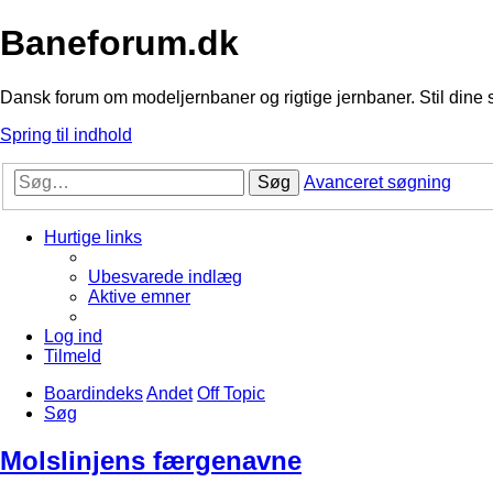
Baneforum.dk
Dansk forum om modeljernbaner og rigtige jernbaner. Stil dine 
Spring til indhold
Søg
Avanceret søgning
Hurtige links
Ubesvarede indlæg
Aktive emner
Log ind
Tilmeld
Boardindeks
Andet
Off Topic
Søg
Molslinjens færgenavne