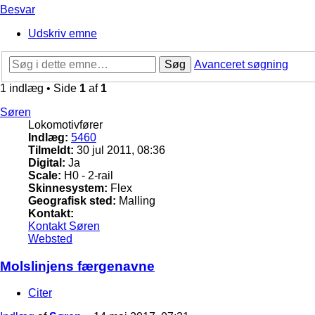
Besvar
Udskriv emne
Søg
Avanceret søgning
1 indlæg • Side
1
af
1
Søren
Lokomotivfører
Indlæg:
5460
Tilmeldt:
30 jul 2011, 08:36
Digital:
Ja
Scale:
H0 - 2-rail
Skinnesystem:
Flex
Geografisk sted:
Malling
Kontakt:
Kontakt Søren
Websted
Molslinjens færgenavne
Citer