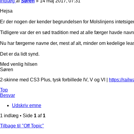
Indlæg
af
Søren
»
14 maj 2017, 07:31
Hejsa
Er der nogen der kender begrundelsen for Molslinjens intetsi
Tidligere var der en sød tradition med at alle færger havde na
Nu har færgerne navne der, mest af alt, minder om kedelige lea
Det er da lidt synd.
Med venlig hilsen
Søren
2-skinne med CS3 Plus, tysk forbillede IV, V og VI |
https://rail
Top
Besvar
Udskriv emne
1 indlæg • Side
1
af
1
Tilbage til "Off Topic"