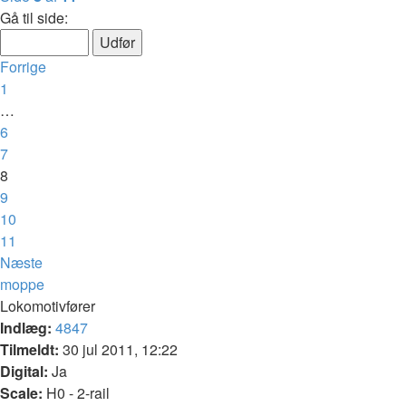
Gå til side:
Forrige
1
…
6
7
8
9
10
11
Næste
moppe
Lokomotivfører
Indlæg:
4847
Tilmeldt:
30 jul 2011, 12:22
Digital:
Ja
Scale:
H0 - 2-rail