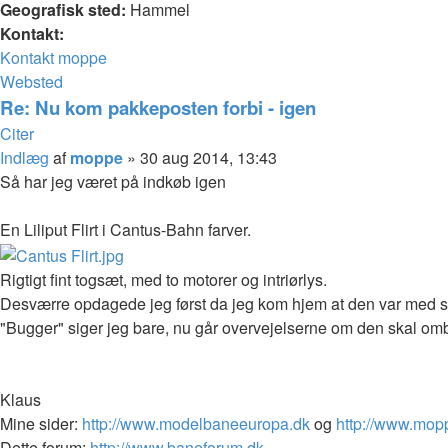
Geografisk sted:
Hammel
Kontakt:
Kontakt moppe
Websted
Re: Nu kom pakkeposten forbi - igen
Citer
Indlæg
af
moppe
»
30 aug 2014, 13:43
Så har jeg været på indkøb igen
En Liliput Flirt i Cantus-Bahn farver.
Rigtigt fint togsæt, med to motorer og intriørlys.
Desværre opdagede jeg først da jeg kom hjem at den var med slæ
"Bugger" siger jeg bare, nu går overvejelserne om den skal ombyg
Klaus
Mine sider:
http://www.modelbaneeuropa.dk
og
http://www.mop
Dette forum:
http://www.baneforum.dk