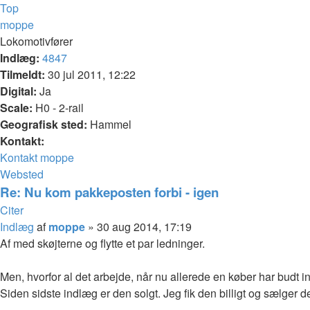
Top
moppe
Lokomotivfører
Indlæg:
4847
Tilmeldt:
30 jul 2011, 12:22
Digital:
Ja
Scale:
H0 - 2-rail
Geografisk sted:
Hammel
Kontakt:
Kontakt moppe
Websted
Re: Nu kom pakkeposten forbi - igen
Citer
Indlæg
af
moppe
»
30 aug 2014, 17:19
Af med skøjterne og flytte et par ledninger.
Men, hvorfor al det arbejde, når nu allerede en køber har budt 
Siden sidste indlæg er den solgt. Jeg fik den billigt og sælger den