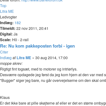
Top
Litra ME
Ledvogter
Indlæg:
182
Tilmeldt:
22 nov 2011, 20:41
Digital:
Ja
Scale:
H0 - 2-rail
Re: Nu kom pakkeposten forbi - igen
Citer
Indlæg
af
Litra ME
»
30 aug 2014, 17:00
moppe skrev:
Rigtigt fint togsæt, med to motorer og intriørlys.
Desværre opdagede jeg først da jeg kom hjem at den var med slæ
"Bugger" siger jeg bare, nu går overvejelserne om den skal ombyg
Klaus
Er det ikke bare at pille skøjterne af eller er det en større omby