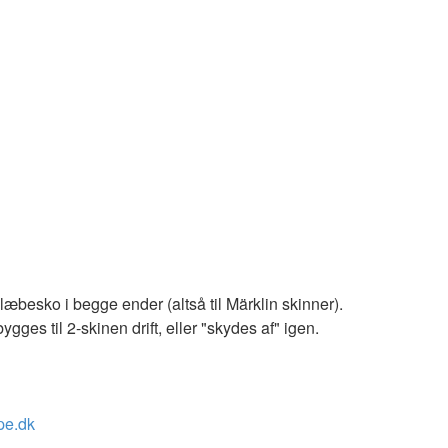
besko i begge ender (altså til Märklin skinner).
ges til 2-skinen drift, eller "skydes af" igen.
pe.dk