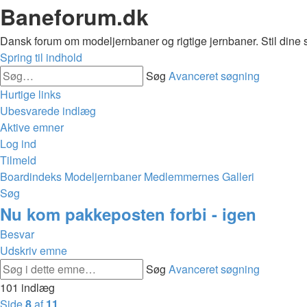
Baneforum.dk
Dansk forum om modeljernbaner og rigtige jernbaner. Stil dine 
Spring til indhold
Søg
Avanceret søgning
Hurtige links
Ubesvarede indlæg
Aktive emner
Log ind
Tilmeld
Boardindeks
Modeljernbaner
Medlemmernes Galleri
Søg
Nu kom pakkeposten forbi - igen
Besvar
Udskriv emne
Søg
Avanceret søgning
101 indlæg
Side
8
af
11