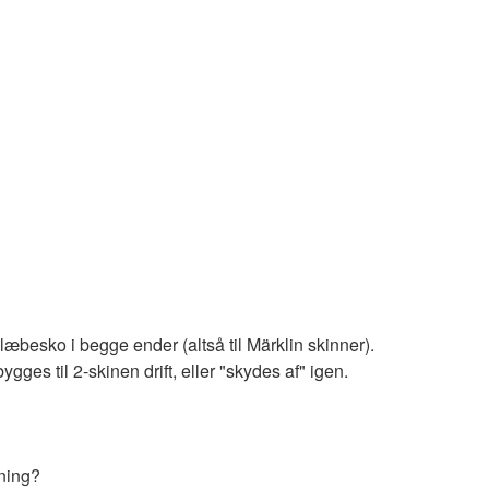
besko i begge ender (altså til Märklin skinner).
ges til 2-skinen drift, eller "skydes af" igen.
gning?