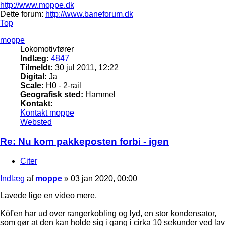
http://www.moppe.dk
Dette forum:
http://www.baneforum.dk
Top
moppe
Lokomotivfører
Indlæg:
4847
Tilmeldt:
30 jul 2011, 12:22
Digital:
Ja
Scale:
H0 - 2-rail
Geografisk sted:
Hammel
Kontakt:
Kontakt moppe
Websted
Re: Nu kom pakkeposten forbi - igen
Citer
Indlæg
af
moppe
»
03 jan 2020, 00:00
Lavede lige en video mere.
Köf'en har ud over rangerkobling og lyd, en stor kondensator,
som gør at den kan holde sig i gang i cirka 10 sekunder ved lav