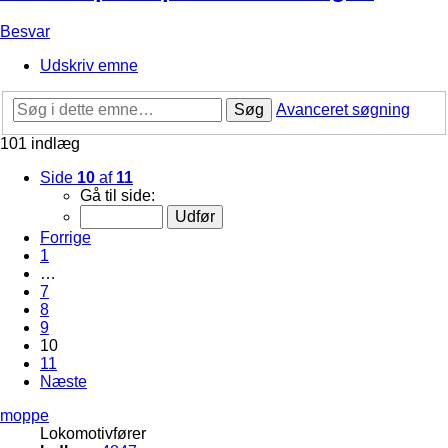
Besvar
Udskriv emne
Søg
Avanceret søgning
101 indlæg
Side
10
af
11
Gå til side:
Forrige
1
…
7
8
9
10
11
Næste
moppe
Lokomotivfører