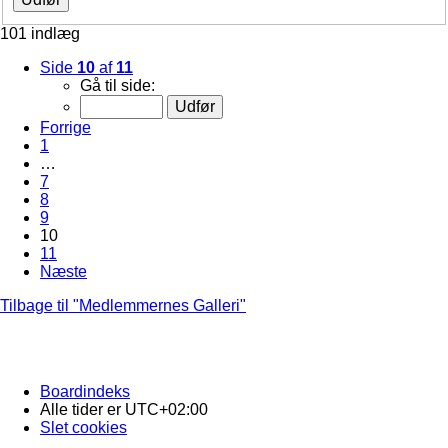
101 indlæg
Side
10
af
11
Gå til side:
Forrige
1
…
7
8
9
10
11
Næste
Tilbage til "Medlemmernes Galleri"
Boardindeks
Alle tider er
UTC+02:00
Slet cookies