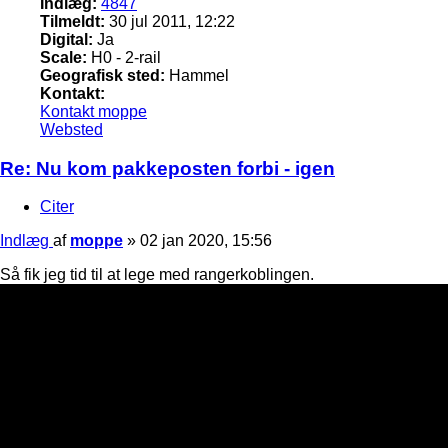
Indlæg:
4847
Tilmeldt:
30 jul 2011, 12:22
Digital:
Ja
Scale:
H0 - 2-rail
Geografisk sted:
Hammel
Kontakt:
Kontakt moppe
Websted
Re: Nu kom pakkeposten forbi - igen
Citer
Indlæg
af
moppe
»
02 jan 2020, 15:56
Så fik jeg tid til at lege med rangerkoblingen.