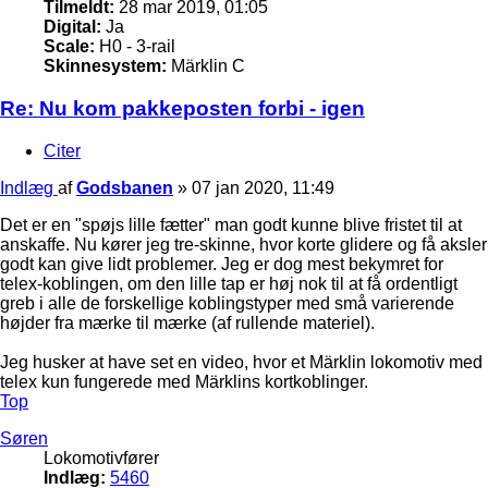
Tilmeldt:
28 mar 2019, 01:05
Digital:
Ja
Scale:
H0 - 3-rail
Skinnesystem:
Märklin C
Re: Nu kom pakkeposten forbi - igen
Citer
Indlæg
af
Godsbanen
»
07 jan 2020, 11:49
Det er en "spøjs lille fætter" man godt kunne blive fristet til at
anskaffe. Nu kører jeg tre-skinne, hvor korte glidere og få aksler
godt kan give lidt problemer. Jeg er dog mest bekymret for
telex-koblingen, om den lille tap er høj nok til at få ordentligt
greb i alle de forskellige koblingstyper med små varierende
højder fra mærke til mærke (af rullende materiel).
Jeg husker at have set en video, hvor et Märklin lokomotiv med
telex kun fungerede med Märklins kortkoblinger.
Top
Søren
Lokomotivfører
Indlæg:
5460