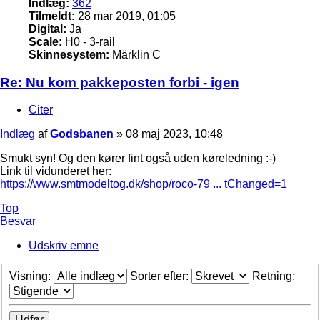
Indlæg:
362
Tilmeldt:
28 mar 2019, 01:05
Digital:
Ja
Scale:
H0 - 3-rail
Skinnesystem:
Märklin C
Re: Nu kom pakkeposten forbi - igen
Citer
Indlæg
af
Godsbanen
»
08 maj 2023, 10:48
Smukt syn! Og den kører fint også uden køreledning :-)
Link til vidunderet her:
https://www.smtmodeltog.dk/shop/roco-79 ... tChanged=1
Top
Besvar
Udskriv emne
Visning:
Sorter efter:
Retning: