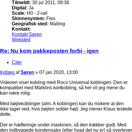
Tilmeldt:
30 jul 2011, 08:36
Digital:
Ja
Scale:
H0 - 2-rail
Skinnesystem:
Flex
Geografisk sted:
Malling
Kontakt:
Kontakt Søren
Websted
Re: Nu kom pakkeposten forbi - igen
Citer
Indlæg
af
Søren
»
07 jan 2020, 13:00
Videoen viser kobling med Roco Universal koblingen. Den er
kompatibel med Märklins kortkobling, så her vil jeg mene du
kan være rolig.
Med bøjlekoblinger (alm. A koblinger) kan du risikere at den
ikke tager ved, hvis bøjlen sidder højt. Jeg mener Klaus testede
dette.
Der er hæfteringe under maskinen, så den trækker godt. Med
den indbyggede kondensator (eller hvad det nu er) så overlever