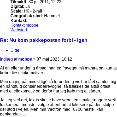
Tilmeldt:
30 jul 2011, 12:22
Digital:
Ja
Scale:
H0 - 2-rail
Geografisk sted:
Hammel
Kontakt:
Kontakt moppe
Websted
Re: Nu kom pakkeposten forbi - igen
Citer
Indlæg
af
moppe
»
07 maj 2023, 10:12
Af en eller underlig årsag, har jeg fraveget mit mantra om kun at
købe diesellokomotiver.
Men da jeg på mindst lige så forunderlig vis har fået samlet mig
en håndfuld containerbærevogne, så trækkes de altså oftest
med et ellokomotiv og derfor har jeg købt mig et sådan.
Ja, jeg ved det, fokus skulle have været en smule længere væk
fra kamera, men det valgte åbenbart at fokusere på den stolpe
der stod i vejen. Men min Vectron med "8700 heste" kan
genkendes.....