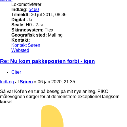
Lokomotivfører
Indlæg:
5460
Tilmeldt:
30 jul 2011, 08:36
Digital:
Ja
Scale:
H0 - 2-rail
Skinnesystem:
Flex
Geografisk sted:
Malling
Kontakt:
Kontakt Søren
Websted
Re: Nu kom pakkeposten forbi - igen
Citer
Indlæg
af
Søren
»
06 jan 2020, 21:35
Så var Köf'en en tur på besøg på mit nye anlæg. PIKO
målevognen sørger for at demonstrere exceptionel langsom
kørsel.