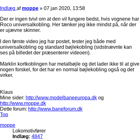
Indlæg
af
moppe
»
07 jan 2020, 13:58
Der er ingen tvivl om at den vil fungere bedst, hvis vognene har
Roco universalkobling. Her tænker jeg ikke mindst på, når der
er ujævne skinner.
I den første video jeg har postet, tester jeg både med
universalkobling og standard bøjlekobling (sidstnævnte kan
ses på billedet der præsenterer videoen).
Märklin kortkoblingen har metalbøjle og det lader ikke til at give
nogen forskel, for det har en normal bøjlekobling også og det
virker.
Klaus
Mine sider:
http://www.modelbaneeuropa.dk
og
http://www.moppe.dk
Dette forum:
http://www.baneforum.dk
Top
moppe
Lokomotivfører
Indlæg:
4847