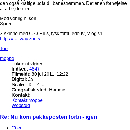
den også kraftige udfald i banestrømmen. Det er en fornøjelse
at arbejde med.
Med venlig hilsen
Søren
2-skinne med CS3 Plus, tysk forbillede IV, V og VI |
https://railway.zone/
Top
moppe
Lokomotivfører
Indlæg:
4847
Tilmeldt:
30 jul 2011, 12:22
Digital:
Ja
Scale:
H0 - 2-rail
Geografisk sted:
Hammel
Kontakt:
Kontakt moppe
Websted
Re: Nu kom pakkeposten forbi - igen
Citer