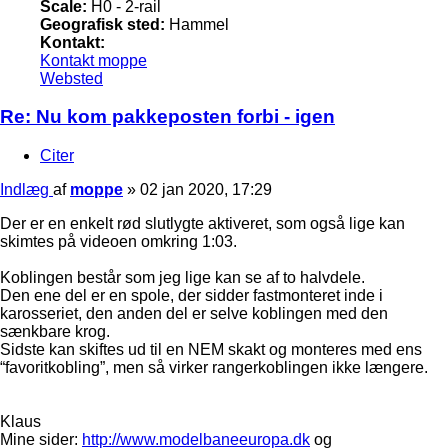
Scale:
H0 - 2-rail
Geografisk sted:
Hammel
Kontakt:
Kontakt moppe
Websted
Re: Nu kom pakkeposten forbi - igen
Citer
Indlæg
af
moppe
»
02 jan 2020, 17:29
Der er en enkelt rød slutlygte aktiveret, som også lige kan
skimtes på videoen omkring 1:03.
Koblingen består som jeg lige kan se af to halvdele.
Den ene del er en spole, der sidder fastmonteret inde i
karosseriet, den anden del er selve koblingen med den
sænkbare krog.
Sidste kan skiftes ud til en NEM skakt og monteres med ens
“favoritkobling”, men så virker rangerkoblingen ikke længere.
Klaus
Mine sider:
http://www.modelbaneeuropa.dk
og