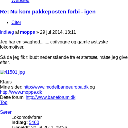
Websted
Re: Nu kom pakkeposten forbi - igen
Citer
Indlæg
af
moppe
»
29 jul 2014, 13:11
Jeg har en svaghed........ coilvogne og gamle østtyske
lokomotiver.
Så da jeg fik tilbudt nedenstående fra et startsæt, måtte jeg give
efter.
Klaus
Mine sider:
http://www.modelbaneeuropa.dk
og
http://www.moppe.dk
Dette forum:
http://www.baneforum.dk
Top
Søren
Lokomotivfører
Indlæg:
5460
Tilmeldt:
30 jul 2011, 08:36