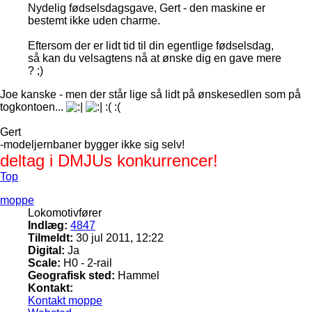
Nydelig fødselsdagsgave, Gert - den maskine er
bestemt ikke uden charme.
Eftersom der er lidt tid til din egentlige fødselsdag,
så kan du velsagtens nå at ønske dig en gave mere
? ;)
Joe kanske - men der står lige så lidt på ønskesedlen som på
togkontoen...
:( :(
Gert
-modeljernbaner bygger ikke sig selv!
deltag i DMJUs konkurrencer!
Top
moppe
Lokomotivfører
Indlæg:
4847
Tilmeldt:
30 jul 2011, 12:22
Digital:
Ja
Scale:
H0 - 2-rail
Geografisk sted:
Hammel
Kontakt:
Kontakt moppe