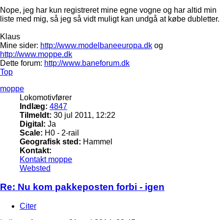
Nope, jeg har kun registreret mine egne vogne og har altid min
liste med mig, så jeg så vidt muligt kan undgå at købe dubletter.
Klaus
Mine sider:
http://www.modelbaneeuropa.dk
og
http://www.moppe.dk
Dette forum:
http://www.baneforum.dk
Top
moppe
Lokomotivfører
Indlæg:
4847
Tilmeldt:
30 jul 2011, 12:22
Digital:
Ja
Scale:
H0 - 2-rail
Geografisk sted:
Hammel
Kontakt:
Kontakt moppe
Websted
Re: Nu kom pakkeposten forbi - igen
Citer