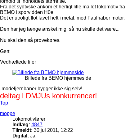
forhold til indholdets størrelse.
Fra det sydtyske ankom et herligt lille mallet lokomotiv fra
BEMO i sporvidden H0e.
Det er utroligt flot lavet helt i metal, med Faulhaber motor.
Den har jeg længe ønsket mig, så nu skulle det være...
Nu skal den så prøvekøres.
Gert
Vedhæftede filer
Billede fra BEMO hjemmeside
-modeljernbaner bygger ikke sig selv!
deltag i DMJUs konkurrencer!
Top
moppe
Lokomotivfører
Indlæg:
4847
Tilmeldt:
30 jul 2011, 12:22
Digital:
Ja