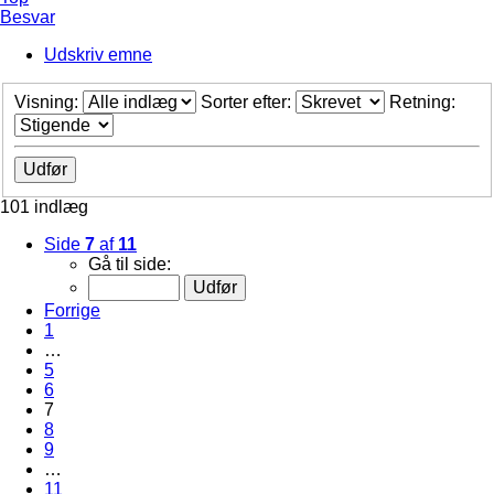
Besvar
Udskriv emne
Visning:
Sorter efter:
Retning:
101 indlæg
Side
7
af
11
Gå til side:
Forrige
1
…
5
6
7
8
9
…
11