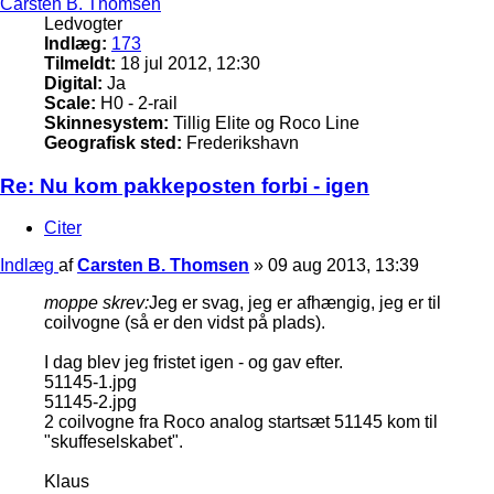
Carsten B. Thomsen
Ledvogter
Indlæg:
173
Tilmeldt:
18 jul 2012, 12:30
Digital:
Ja
Scale:
H0 - 2-rail
Skinnesystem:
Tillig Elite og Roco Line
Geografisk sted:
Frederikshavn
Re: Nu kom pakkeposten forbi - igen
Citer
Indlæg
af
Carsten B. Thomsen
»
09 aug 2013, 13:39
moppe skrev:
Jeg er svag, jeg er afhængig, jeg er til
coilvogne (så er den vidst på plads).
I dag blev jeg fristet igen - og gav efter.
51145-1.jpg
51145-2.jpg
2 coilvogne fra Roco analog startsæt 51145 kom til
"skuffeselskabet".
Klaus