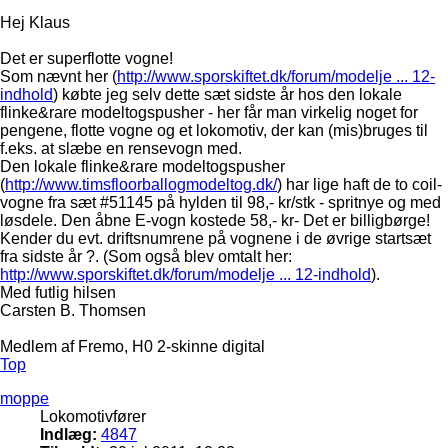
Hej Klaus
Det er superflotte vogne!
Som nævnt her (
http://www.sporskiftet.dk/forum/modelje ... 12-
indhold
) købte jeg selv dette sæt sidste år hos den lokale
flinke&rare modeltogspusher - her får man virkelig noget for
pengene, flotte vogne og et lokomotiv, der kan (mis)bruges til
f.eks. at slæbe en rensevogn med.
Den lokale flinke&rare modeltogspusher
(
http://www.timsfloorballogmodeltog.dk/
) har lige haft de to coil-
vogne fra sæt #51145 på hylden til 98,- kr/stk - spritnye og med
løsdele. Den åbne E-vogn kostede 58,- kr- Det er billigbørge!
Kender du evt. driftsnumrene på vognene i de øvrige startsæt
fra sidste år ?. (Som også blev omtalt her:
http://www.sporskiftet.dk/forum/modelje ... 12-indhold
).
Med futlig hilsen
Carsten B. Thomsen
Medlem af Fremo, H0 2-skinne digital
Top
moppe
Lokomotivfører
Indlæg:
4847