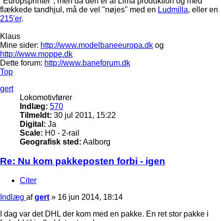
"Europsprinter", men da den er af Lima produktion og med
flækkede tandhjul, må de vel "nøjes" med en
Ludmilla
, eller en
215'er
.
Klaus
Mine sider:
http://www.modelbaneeuropa.dk
og
http://www.moppe.dk
Dette forum:
http://www.baneforum.dk
Top
gert
Lokomotivfører
Indlæg:
570
Tilmeldt:
30 jul 2011, 15:22
Digital:
Ja
Scale:
H0 - 2-rail
Geografisk sted:
Aalborg
Re: Nu kom pakkeposten forbi - igen
Citer
Indlæg
af
gert
»
16 jun 2014, 18:14
I dag var det DHL der kom med en pakke. En ret stor pakke i