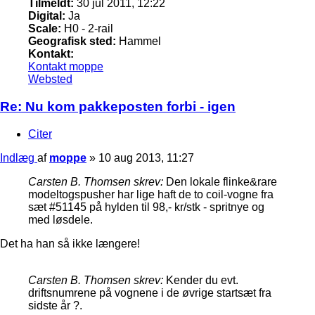
Tilmeldt:
30 jul 2011, 12:22
Digital:
Ja
Scale:
H0 - 2-rail
Geografisk sted:
Hammel
Kontakt:
Kontakt moppe
Websted
Re: Nu kom pakkeposten forbi - igen
Citer
Indlæg
af
moppe
»
10 aug 2013, 11:27
Carsten B. Thomsen skrev:
Den lokale flinke&rare
modeltogspusher har lige haft de to coil-vogne fra
sæt #51145 på hylden til 98,- kr/stk - spritnye og
med løsdele.
Det ha han så ikke længere!
Carsten B. Thomsen skrev:
Kender du evt.
driftsnumrene på vognene i de øvrige startsæt fra
sidste år ?.