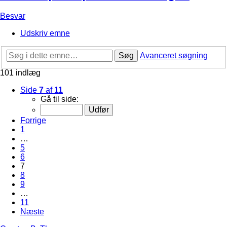
Besvar
Udskriv emne
Søg
Avanceret søgning
101 indlæg
Side
7
af
11
Gå til side:
Forrige
1
…
5
6
7
8
9
…
11
Næste