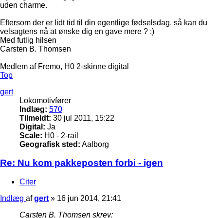
uden charme.
Eftersom der er lidt tid til din egentlige fødselsdag, så kan du
velsagtens nå at ønske dig en gave mere ? ;)
Med futlig hilsen
Carsten B. Thomsen
Medlem af Fremo, H0 2-skinne digital
Top
gert
Lokomotivfører
Indlæg:
570
Tilmeldt:
30 jul 2011, 15:22
Digital:
Ja
Scale:
H0 - 2-rail
Geografisk sted:
Aalborg
Re: Nu kom pakkeposten forbi - igen
Citer
Indlæg
af
gert
»
16 jun 2014, 21:41
Carsten B. Thomsen skrev: