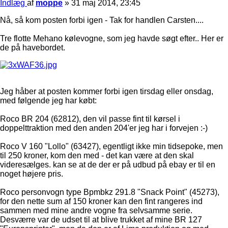
Indlæg
af
moppe
»
31 maj 2014, 23:45
Nå, så kom posten forbi igen - Tak for handlen Carsten....
Tre flotte Mehano kølevogne, som jeg havde søgt efter.. Her er
de på havebordet.
Jeg håber at posten kommer forbi igen tirsdag eller onsdag,
med følgende jeg har købt:
Roco BR 204 (62812), den vil passe fint til kørsel i
doppelttraktion med den anden 204'er jeg har i forvejen :-)
Roco V 160 "Lollo" (63427), egentligt ikke min tidsepoke, men
til 250 kroner, kom den med - det kan være at den skal
videresælges. kan se at de der er på udbud på ebay er til en
noget højere pris.
Roco personvogn type Bpmbkz 291.8 "Snack Point" (45273),
for den nette sum af 150 kroner kan den fint rangeres ind
sammen med mine andre vogne fra selvsamme serie.
Desværre var de udset til at blive trukket af mine BR 127