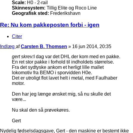
Scale:
H0 - 2-rail
Skinnesystem:
Tillig Elite og Roco Line
Geografisk sted:
Frederikshavn
Re: Nu kom pakkeposten forbi - igen
Citer
Indlæg
af
Carsten B. Thomsen
»
16 jun 2014, 20:35
gert skrev:
I dag var det DHL der kom med en pakke.
En ret stor pakke i forhold til indholdets størrelse.
Fra det sydtyske ankom et herligt lille mallet
lokomotiv fra BEMO i sporvidden H0e.
Det er utroligt flot lavet helt i metal, med Faulhaber
motor.
Den har jeg længe ønsket mig, så nu skulle det
være...
Nu skal den så prøvekøres.
Gert
Nydelig fødselsdagsgave, Gert - den maskine er bestemt ikke