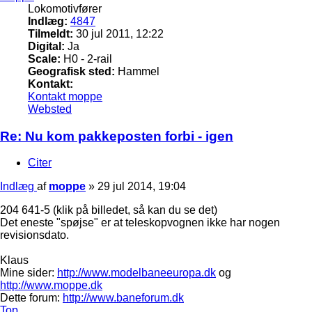
Lokomotivfører
Indlæg:
4847
Tilmeldt:
30 jul 2011, 12:22
Digital:
Ja
Scale:
H0 - 2-rail
Geografisk sted:
Hammel
Kontakt:
Kontakt moppe
Websted
Re: Nu kom pakkeposten forbi - igen
Citer
Indlæg
af
moppe
»
29 jul 2014, 19:04
204 641-5 (klik på billedet, så kan du se det)
Det eneste "spøjse" er at teleskopvognen ikke har nogen
revisionsdato.
Klaus
Mine sider:
http://www.modelbaneeuropa.dk
og
http://www.moppe.dk
Dette forum:
http://www.baneforum.dk
Top