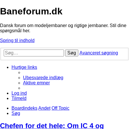
Baneforum.dk
Dansk forum om modeljernbaner og rigtige jernbaner. Stil dine
spørgsmål her.
Spring til indhold
Søg
Avanceret søgning
Hurtige links
Ubesvarede indlæg
Aktive emner
Log ind
Tilmeld
Boardindeks
Andet
Off Topic
Søg
Chefen for det hele: Om IC 4 og