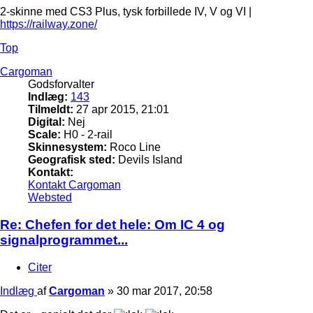
2-skinne med CS3 Plus, tysk forbillede IV, V og VI |
https://railway.zone/
Top
Cargoman
Godsforvalter
Indlæg:
143
Tilmeldt:
27 apr 2015, 21:01
Digital:
Nej
Scale:
H0 - 2-rail
Skinnesystem:
Roco Line
Geografisk sted:
Devils Island
Kontakt:
Kontakt Cargoman
Websted
Re: Chefen for det hele: Om IC 4 og
signalprogrammet...
Citer
Indlæg
af
Cargoman
»
30 mar 2017, 20:58