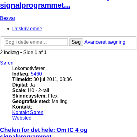
signalprogrammet...
Besvar
Udskriv emne
Søg
Avanceret søgning
2 indlæg • Side
1
af
1
Søren
Lokomotivfører
Indlæg:
5460
Tilmeldt:
30 jul 2011, 08:36
Digital:
Ja
Scale:
H0 - 2-rail
Skinnesystem:
Flex
Geografisk sted:
Malling
Kontakt:
Kontakt Søren
Websted
Chefen for det hele: Om IC 4 og
signalprogrammet...