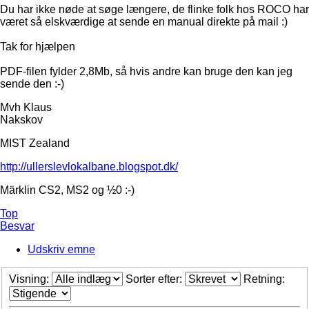
Du har ikke nøde at søge længere, de flinke folk hos ROCO har
været så elskværdige at sende en manual direkte på mail :)
Tak for hjælpen
PDF-filen fylder 2,8Mb, så hvis andre kan bruge den kan jeg
sende den :-)
Mvh Klaus
Nakskov
MIST Zealand
http://ullerslevlokalbane.blogspot.dk/
Märklin CS2, MS2 og ½0 :-)
Top
Besvar
Udskriv emne
Visning:
Sorter efter:
Retning: