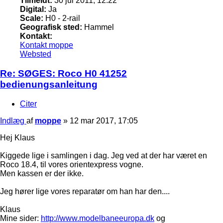
Tilmeldt:
30 jul 2011, 12:22
Digital:
Ja
Scale:
H0 - 2-rail
Geografisk sted:
Hammel
Kontakt:
Kontakt moppe
Websted
Re: SØGES: Roco H0 41252
bedienungsanleitung
Citer
Indlæg
af
moppe
»
12 mar 2017, 17:05
Hej Klaus
Kiggede lige i samlingen i dag. Jeg ved at der har været en
Roco 18.4, til vores orientexpress vogne.
Men kassen er der ikke.
Jeg hører lige vores reparatør om han har den....
Klaus
Mine sider:
http://www.modelbaneeuropa.dk
og