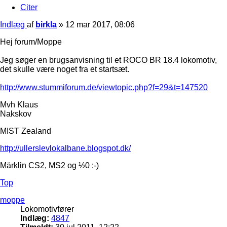
Citer
Indlæg
af
birkla
»
12 mar 2017, 08:06
Hej forum/Moppe
Jeg søger en brugsanvisning til et ROCO BR 18.4 lokomotiv,
det skulle være noget fra et startsæt.
http://www.stummiforum.de/viewtopic.php?f=29&t=147520
Mvh Klaus
Nakskov
MIST Zealand
http://ullerslevlokalbane.blogspot.dk/
Märklin CS2, MS2 og ½0 :-)
Top
moppe
Lokomotivfører
Indlæg:
4847