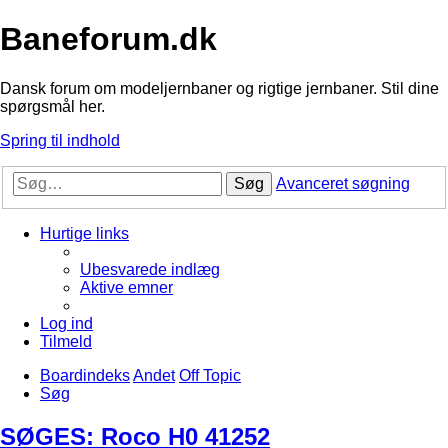
Baneforum.dk
Dansk forum om modeljernbaner og rigtige jernbaner. Stil dine
spørgsmål her.
Spring til indhold
Søg
Avanceret søgning
Hurtige links
Ubesvarede indlæg
Aktive emner
Log ind
Tilmeld
Boardindeks
Andet
Off Topic
Søg
SØGES: Roco H0 41252