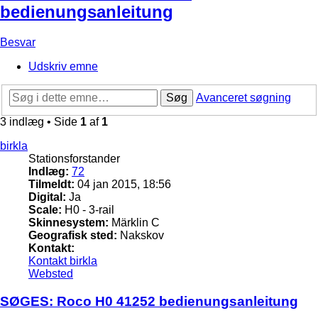
bedienungsanleitung
Besvar
Udskriv emne
Søg
Avanceret søgning
3 indlæg • Side
1
af
1
birkla
Stationsforstander
Indlæg:
72
Tilmeldt:
04 jan 2015, 18:56
Digital:
Ja
Scale:
H0 - 3-rail
Skinnesystem:
Märklin C
Geografisk sted:
Nakskov
Kontakt:
Kontakt birkla
Websted
SØGES: Roco H0 41252 bedienungsanleitung