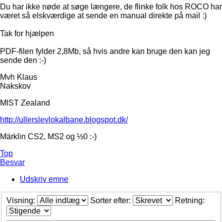
Du har ikke nøde at søge længere, de flinke folk hos ROCO har
været så elskværdige at sende en manual direkte på mail :)
Tak for hjælpen
PDF-filen fylder 2,8Mb, så hvis andre kan bruge den kan jeg
sende den :-)
Mvh Klaus
Nakskov
MIST Zealand
http://ullerslevlokalbane.blogspot.dk/
Märklin CS2, MS2 og ½0 :-)
Top
Besvar
Udskriv emne
Visning:
Sorter efter:
Retning: