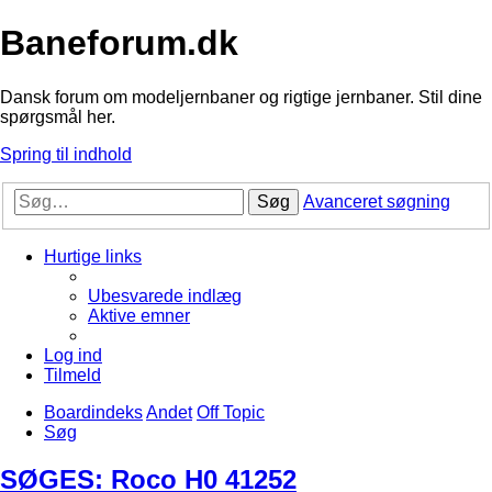
Baneforum.dk
Dansk forum om modeljernbaner og rigtige jernbaner. Stil dine
spørgsmål her.
Spring til indhold
Søg
Avanceret søgning
Hurtige links
Ubesvarede indlæg
Aktive emner
Log ind
Tilmeld
Boardindeks
Andet
Off Topic
Søg
SØGES: Roco H0 41252