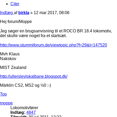
Citer
Indlæg
af
birkla
»
12 mar 2017, 08:06
Hej forum/Moppe
Jeg søger en brugsanvisning til et ROCO BR 18.4 lokomotiv,
det skulle være noget fra et startsæt.
http://www.stummiforum.de/viewtopic.php?f=29&t=147520
Mvh Klaus
Nakskov
MIST Zealand
http://ullerslevlokalbane.blogspot.dk/
Märklin CS2, MS2 og ½0 :-)
Top
moppe
Lokomotivfører
Indlæg:
4847