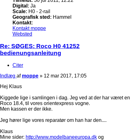
Tilmeldt:
30 jul 2011, 12:22
Digital:
Ja
Scale:
H0 - 2-rail
Geografisk sted:
Hammel
Kontakt:
Kontakt moppe
Websted
Re: SØGES: Roco H0 41252
bedienungsanleitung
Citer
Indlæg
af
moppe
»
12 mar 2017, 17:05
Hej Klaus
Kiggede lige i samlingen i dag. Jeg ved at der har været en
Roco 18.4, til vores orientexpress vogne.
Men kassen er der ikke.
Jeg hører lige vores reparatør om han har den....
Klaus
Mine sider:
http://www.modelbaneeuropa.dk
og