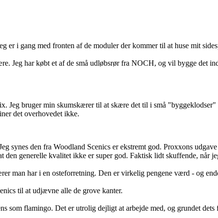
Jeg er i gang med fronten af de moduler der kommer til at huse mit side
re. Jeg har købt et af de små udløbsrør fra NOCH, og vil bygge det ind i 
x. Jeg bruger min skumskærer til at skære det til i små "byggeklodser"
iner det overhovedet ikke.
g synes den fra Woodland Scenics er ekstremt god. Proxxons udgave er
en generelle kvalitet ikke er super god. Faktisk lidt skuffende, når j
ærer man har i en osteforretning. Den er virkelig pengene værd - og e
ics til at udjævne alle de grove kanter.
 som flamingo. Det er utrolig dejligt at arbejde med, og grundet dets fl