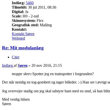
Indlæg:
5460
Tilmeldt:
30 jul 2011, 08:36
Digital:
Ja
Scale:
H0 - 2-rail
Skinnesystem:
Flex
Geografisk sted:
Malling
Kontakt:
Kontakt Søren
Websted
Re: Mit modulanlæg
Citer
Indlæg
af
Søren
»
20 nov 2016, 21:15
moppe skrev:
Spotter jeg en trainspotter i forgrunden?
Der står nemlig en tog-gombert og tager billeder. :-) Han ser i øvrigt ud
Jeg overvejer stadig om jeg skal udstyre ham med en smd, så han blitz
Med venlig hilsen
Søren