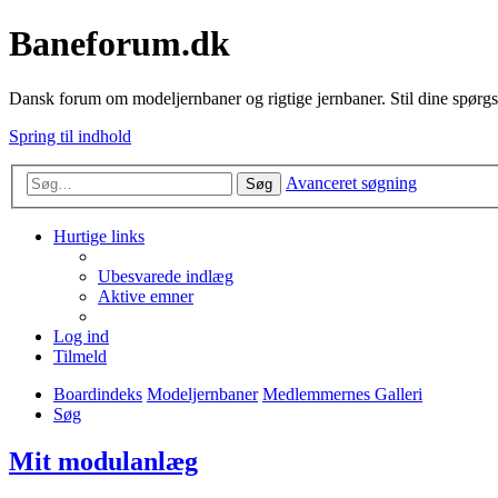
Baneforum.dk
Dansk forum om modeljernbaner og rigtige jernbaner. Stil dine spørgs
Spring til indhold
Avanceret søgning
Søg
Hurtige links
Ubesvarede indlæg
Aktive emner
Log ind
Tilmeld
Boardindeks
Modeljernbaner
Medlemmernes Galleri
Søg
Mit modulanlæg