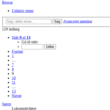
Besvar
Udskriv emne
Avanceret søgning
Søg
129 indlæg
Side
9
af
13
Gå til side:
Forrige
1
…
7
8
9
10
11
…
13
Næste
Søren
Lokomotivfører