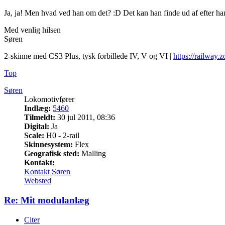
Ja, ja! Men hvad ved han om det? :D Det kan han finde ud af efter han 
Med venlig hilsen
Søren
2-skinne med CS3 Plus, tysk forbillede IV, V og VI |
https://railway.z
Top
Søren
Lokomotivfører
Indlæg:
5460
Tilmeldt:
30 jul 2011, 08:36
Digital:
Ja
Scale:
H0 - 2-rail
Skinnesystem:
Flex
Geografisk sted:
Malling
Kontakt:
Kontakt Søren
Websted
Re: Mit modulanlæg
Citer