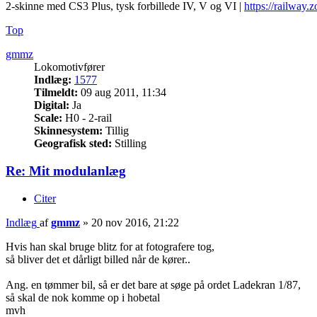
2-skinne med CS3 Plus, tysk forbillede IV, V og VI |
https://railway.z
Top
gmmz
Lokomotivfører
Indlæg:
1577
Tilmeldt:
09 aug 2011, 11:34
Digital:
Ja
Scale:
H0 - 2-rail
Skinnesystem:
Tillig
Geografisk sted:
Stilling
Re: Mit modulanlæg
Citer
Indlæg
af
gmmz
»
20 nov 2016, 21:22
Hvis han skal bruge blitz for at fotografere tog,
så bliver det et dårligt billed når de kører..
Ang. en tømmer bil, så er det bare at søge på ordet Ladekran 1/87,
så skal de nok komme op i hobetal
mvh