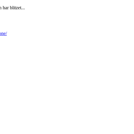
har blitzet...
one/