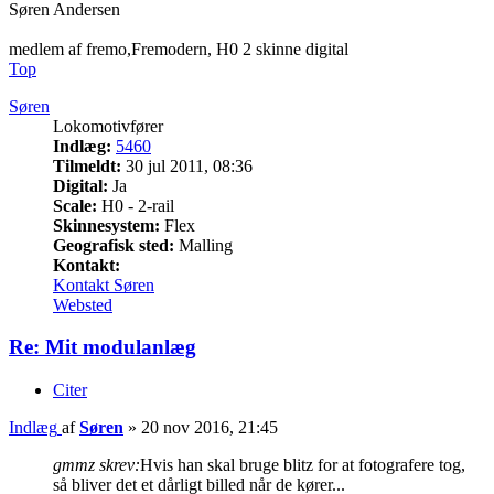
Søren Andersen
medlem af fremo,Fremodern, H0 2 skinne digital
Top
Søren
Lokomotivfører
Indlæg:
5460
Tilmeldt:
30 jul 2011, 08:36
Digital:
Ja
Scale:
H0 - 2-rail
Skinnesystem:
Flex
Geografisk sted:
Malling
Kontakt:
Kontakt Søren
Websted
Re: Mit modulanlæg
Citer
Indlæg
af
Søren
»
20 nov 2016, 21:45
gmmz skrev:
Hvis han skal bruge blitz for at fotografere tog,
så bliver det et dårligt billed når de kører...