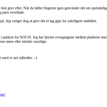
 blot give efter. Når du løfter fingeren igen genvinder det sin oprinde
og pæn overflade.
. Jeg vælger dog at give det et lag gips for yderligere stabilitet.
s i pakken fra NOCH. Jeg har fjernet overgangene mellem pladerne med Pl
terne mere eller mindre usynlige.
med et sæt stålruller. :-)
one/