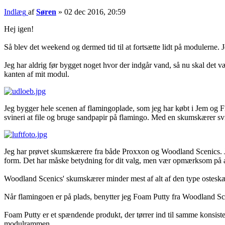
Indlæg
af
Søren
»
02 dec 2016, 20:59
Hej igen!
Så blev det weekend og dermed tid til at fortsætte lidt på modulerne. 
Jeg har aldrig før bygget noget hvor der indgår vand, så nu skal det væ
kanten af mit modul.
Jeg bygger hele scenen af flamingoplade, som jeg har købt i Jem og Fi
svineri at file og bruge sandpapir på flamingo. Med en skumskærer sv
Jeg har prøvet skumskærere fra både Proxxon og Woodland Scenics. Je
form. Det har måske betydning for dit valg, men vær opmærksom på at d
Woodland Scenics' skumskærer minder mest af alt af den type ostesk
Når flamingoen er på plads, benytter jeg Foam Putty fra Woodland Scen
Foam Putty er et spændende produkt, der tørrer ind til samme konsistens
modulrammen.