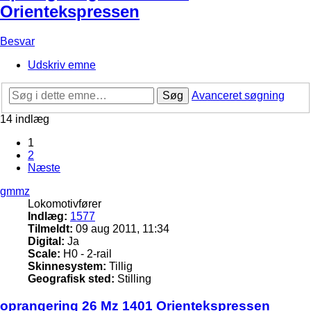
Orientekspressen
Besvar
Udskriv emne
Søg
Avanceret søgning
14 indlæg
1
2
Næste
gmmz
Lokomotivfører
Indlæg:
1577
Tilmeldt:
09 aug 2011, 11:34
Digital:
Ja
Scale:
H0 - 2-rail
Skinnesystem:
Tillig
Geografisk sted:
Stilling
oprangering 26 Mz 1401 Orientekspressen