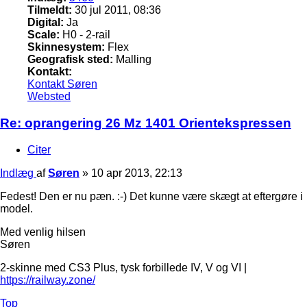
Tilmeldt:
30 jul 2011, 08:36
Digital:
Ja
Scale:
H0 - 2-rail
Skinnesystem:
Flex
Geografisk sted:
Malling
Kontakt:
Kontakt Søren
Websted
Re: oprangering 26 Mz 1401 Orientekspressen
Citer
Indlæg
af
Søren
»
10 apr 2013, 22:13
Fedest! Den er nu pæn. :-) Det kunne være skægt at eftergøre i
model.
Med venlig hilsen
Søren
2-skinne med CS3 Plus, tysk forbillede IV, V og VI |
https://railway.zone/
Top