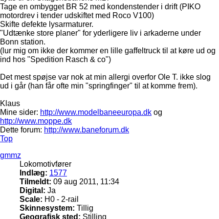
Tage en ombygget BR 52 med kondenstender i drift (PIKO
motordrev i tender udskiftet med Roco V100)
Skifte defekte lysarmaturer.
"Udtænke store planer" for yderligere liv i arkaderne under
Bonn station.
(lur mig om ikke der kommer en lille gaffeltruck til at køre ud og
ind hos "Spedition Rasch & co")
Det mest spøjse var nok at min allergi overfor Ole T. ikke slog
ud i går (han får ofte min "springfinger" til at komme frem).
Klaus
Mine sider:
http://www.modelbaneeuropa.dk
og
http://www.moppe.dk
Dette forum:
http://www.baneforum.dk
Top
gmmz
Lokomotivfører
Indlæg:
1577
Tilmeldt:
09 aug 2011, 11:34
Digital:
Ja
Scale:
H0 - 2-rail
Skinnesystem:
Tillig
Geografisk sted:
Stilling