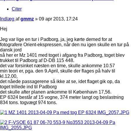
Citer
Indlæg
af
gmmz
»
09 apr 2013, 17:24
Hej
Jeg var lige en tur i Padborg, ja, jeg kørte derned for at
fotografere Orient-ekspressen, når den nu igen skulle en tur på
dansk jord
så her er Mz 1401 med toget i afgang fra Padborg, toget blev
trukket til Padborg af D-DB 115 448.
det var forsinket næsten en time, skulle ankomme 10.57
min teori er, pga. den 9.April, skulle der flages på halv til
kl.12.00,
det nåede passagerene så ikke at se, idet flaget gik op, da
toget trillede ind til Padborg
det skulle after planen ankomme til København 17,56.
EP 6324 består af 15 vogne, 374 meter langt og beslastning
834 tons. togvægt 974 tons.