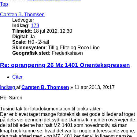
Top
Carsten B. Thomsen
Ledvogter
Indlæg:
173
Tilmeldt:
18 jul 2012, 12:30
Digital:
Ja
Scale:
H0 - 2-rail
Skinnesystem:
Tillig Elite og Roco Line
Geografisk sted:
Frederikshavn
Re: oprangering 26 Mz 1401 Orientekspressen
Citer
Indlæg
af
Carsten B. Thomsen
»
11 apr 2013, 20:17
Hej Søren
Tusind tak for fotodokumentation til topkarakter.
Der er blevet taget mange fototeknisk set gode billeder af toget
på dets vej gennem det sydlige Danmark, men en overvejende
del af billederne har haft MZ 1401 som hovedmotiv, så man
knapt nok kunne se, hvad det var for nogle interessante vogne,
den trak afsted med - og MZ 1401 kender vi jo ligeom ganske