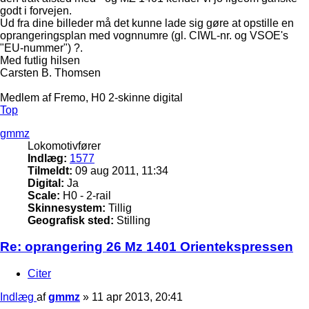
godt i forvejen.
Ud fra dine billeder må det kunne lade sig gøre at opstille en
oprangeringsplan med vognnumre (gl. CIWL-nr. og VSOE's
"EU-nummer") ?.
Med futlig hilsen
Carsten B. Thomsen
Medlem af Fremo, H0 2-skinne digital
Top
gmmz
Lokomotivfører
Indlæg:
1577
Tilmeldt:
09 aug 2011, 11:34
Digital:
Ja
Scale:
H0 - 2-rail
Skinnesystem:
Tillig
Geografisk sted:
Stilling
Re: oprangering 26 Mz 1401 Orientekspressen
Citer
Indlæg
af
gmmz
»
11 apr 2013, 20:41