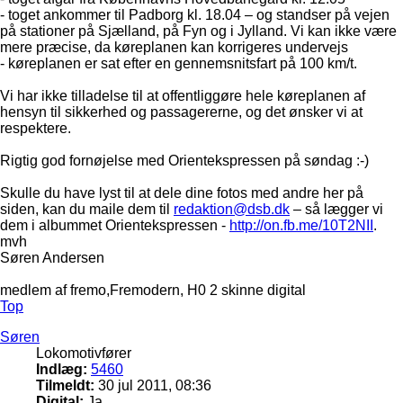
- toget ankommer til Padborg kl. 18.04 – og standser på vejen
på stationer på Sjælland, på Fyn og i Jylland. Vi kan ikke være
mere præcise, da køreplanen kan korrigeres undervejs
- køreplanen er sat efter en gennemsnitsfart på 100 km/t.
Vi har ikke tilladelse til at offentliggøre hele køreplanen af
hensyn til sikkerhed og passagererne, og det ønsker vi at
respektere.
Rigtig god fornøjelse med Orientekspressen på søndag :-)
Skulle du have lyst til at dele dine fotos med andre her på
siden, kan du maile dem til
redaktion@dsb.dk
– så lægger vi
dem i albummet Orientekspressen -
http://on.fb.me/10T2NII
.
mvh
Søren Andersen
medlem af fremo,Fremodern, H0 2 skinne digital
Top
Søren
Lokomotivfører
Indlæg:
5460
Tilmeldt:
30 jul 2011, 08:36
Digital:
Ja