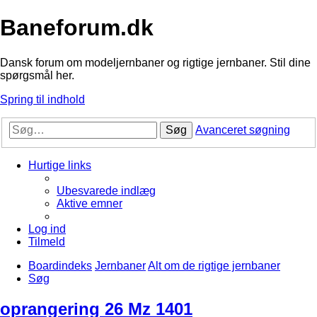
Baneforum.dk
Dansk forum om modeljernbaner og rigtige jernbaner. Stil dine
spørgsmål her.
Spring til indhold
Søg
Avanceret søgning
Hurtige links
Ubesvarede indlæg
Aktive emner
Log ind
Tilmeld
Boardindeks
Jernbaner
Alt om de rigtige jernbaner
Søg
oprangering 26 Mz 1401