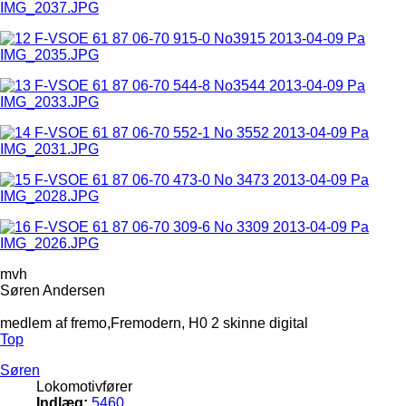
mvh
Søren Andersen
medlem af fremo,Fremodern, H0 2 skinne digital
Top
Søren
Lokomotivfører
Indlæg:
5460