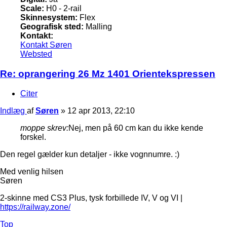
Scale:
H0 - 2-rail
Skinnesystem:
Flex
Geografisk sted:
Malling
Kontakt:
Kontakt Søren
Websted
Re: oprangering 26 Mz 1401 Orientekspressen
Citer
Indlæg
af
Søren
»
12 apr 2013, 22:10
moppe skrev:
Nej, men på 60 cm kan du ikke kende
forskel.
Den regel gælder kun detaljer - ikke vognnumre. :)
Med venlig hilsen
Søren
2-skinne med CS3 Plus, tysk forbillede IV, V og VI |
https://railway.zone/
Top