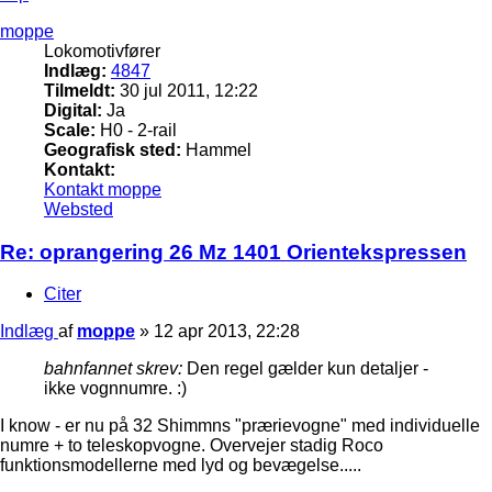
moppe
Lokomotivfører
Indlæg:
4847
Tilmeldt:
30 jul 2011, 12:22
Digital:
Ja
Scale:
H0 - 2-rail
Geografisk sted:
Hammel
Kontakt:
Kontakt moppe
Websted
Re: oprangering 26 Mz 1401 Orientekspressen
Citer
Indlæg
af
moppe
»
12 apr 2013, 22:28
bahnfannet skrev:
Den regel gælder kun detaljer -
ikke vognnumre. :)
I know - er nu på 32 Shimmns "prærievogne" med individuelle
numre + to teleskopvogne. Overvejer stadig Roco
funktionsmodellerne med lyd og bevægelse.....