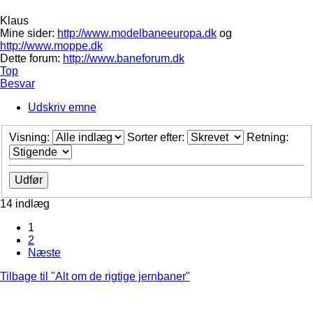
Klaus
Mine sider:
http://www.modelbaneeuropa.dk
og
http://www.moppe.dk
Dette forum:
http://www.baneforum.dk
Top
Besvar
Udskriv emne
Visning:
Sorter efter:
Retning:
14 indlæg
1
2
Næste
Tilbage til "Alt om de rigtige jernbaner"