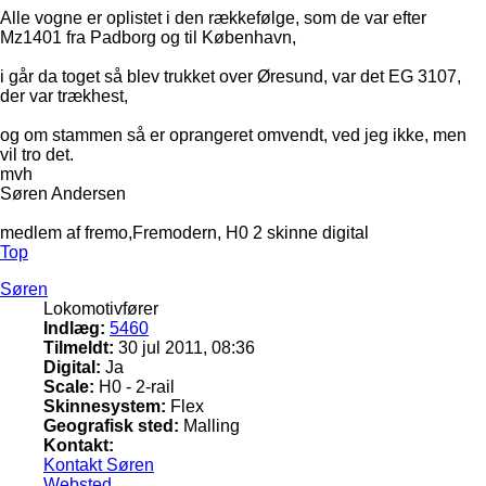
Alle vogne er oplistet i den rækkefølge, som de var efter
Mz1401 fra Padborg og til København,
i går da toget så blev trukket over Øresund, var det EG 3107,
der var trækhest,
og om stammen så er oprangeret omvendt, ved jeg ikke, men
vil tro det.
mvh
Søren Andersen
medlem af fremo,Fremodern, H0 2 skinne digital
Top
Søren
Lokomotivfører
Indlæg:
5460
Tilmeldt:
30 jul 2011, 08:36
Digital:
Ja
Scale:
H0 - 2-rail
Skinnesystem:
Flex
Geografisk sted:
Malling
Kontakt:
Kontakt Søren
Websted