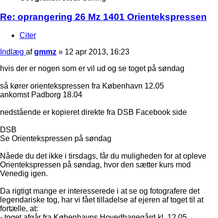
Re: oprangering 26 Mz 1401 Orientekspressen
Citer
Indlæg
af
gmmz
»
12 apr 2013, 16:23
hvis der er nogen som er vil ud og se toget på søndag
så kører orientekspressen fra København 12.05
ankomst Padborg 18.04
nedstående er kopieret direkte fra DSB Facebook side
DSB
Se Orientekspressen på søndag
Nåede du det ikke i tirsdags, får du muligheden for at opleve
Orientekspressen på søndag, hvor den sætter kurs mod
Venedig igen.
Da rigtigt mange er interesserede i at se og fotografere det
legendariske tog, har vi fået tilladelse af ejeren af toget til at
fortælle, at:
- toget afgår fra Københavns Hovedbanegård kl. 12.05