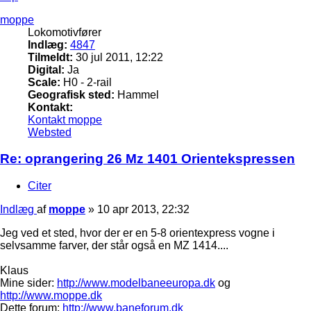
moppe
Lokomotivfører
Indlæg:
4847
Tilmeldt:
30 jul 2011, 12:22
Digital:
Ja
Scale:
H0 - 2-rail
Geografisk sted:
Hammel
Kontakt:
Kontakt moppe
Websted
Re: oprangering 26 Mz 1401 Orientekspressen
Citer
Indlæg
af
moppe
»
10 apr 2013, 22:32
Jeg ved et sted, hvor der er en 5-8 orientexpress vogne i
selvsamme farver, der står også en MZ 1414....
Klaus
Mine sider:
http://www.modelbaneeuropa.dk
og
http://www.moppe.dk
Dette forum:
http://www.baneforum.dk