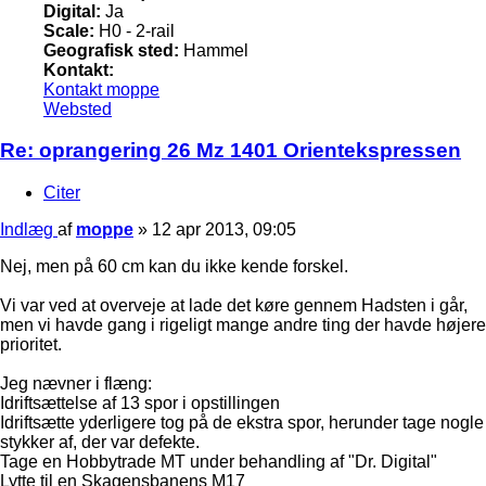
Digital:
Ja
Scale:
H0 - 2-rail
Geografisk sted:
Hammel
Kontakt:
Kontakt moppe
Websted
Re: oprangering 26 Mz 1401 Orientekspressen
Citer
Indlæg
af
moppe
»
12 apr 2013, 09:05
Nej, men på 60 cm kan du ikke kende forskel.
Vi var ved at overveje at lade det køre gennem Hadsten i går,
men vi havde gang i rigeligt mange andre ting der havde højere
prioritet.
Jeg nævner i flæng:
Idriftsættelse af 13 spor i opstillingen
Idriftsætte yderligere tog på de ekstra spor, herunder tage nogle
stykker af, der var defekte.
Tage en Hobbytrade MT under behandling af "Dr. Digital"
Lytte til en Skagensbanens M17