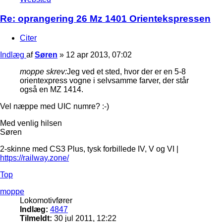
Re: oprangering 26 Mz 1401 Orientekspressen
Citer
Indlæg
af
Søren
»
12 apr 2013, 07:02
moppe skrev:
Jeg ved et sted, hvor der er en 5-8
orientexpress vogne i selvsamme farver, der står
også en MZ 1414.
Vel næppe med UIC numre? :-)
Med venlig hilsen
Søren
2-skinne med CS3 Plus, tysk forbillede IV, V og VI |
https://railway.zone/
Top
moppe
Lokomotivfører
Indlæg:
4847
Tilmeldt:
30 jul 2011, 12:22