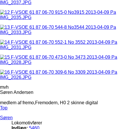
mvh
Søren Andersen
medlem af fremo,Fremodern, H0 2 skinne digital
Top
Søren
Lokomotivfører
Indlæg:
5460