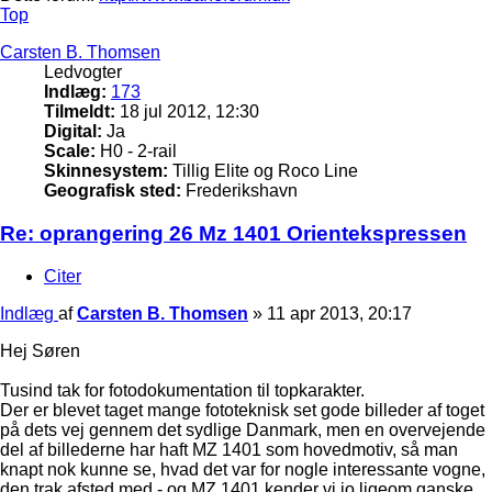
Top
Carsten B. Thomsen
Ledvogter
Indlæg:
173
Tilmeldt:
18 jul 2012, 12:30
Digital:
Ja
Scale:
H0 - 2-rail
Skinnesystem:
Tillig Elite og Roco Line
Geografisk sted:
Frederikshavn
Re: oprangering 26 Mz 1401 Orientekspressen
Citer
Indlæg
af
Carsten B. Thomsen
»
11 apr 2013, 20:17
Hej Søren
Tusind tak for fotodokumentation til topkarakter.
Der er blevet taget mange fototeknisk set gode billeder af toget
på dets vej gennem det sydlige Danmark, men en overvejende
del af billederne har haft MZ 1401 som hovedmotiv, så man
knapt nok kunne se, hvad det var for nogle interessante vogne,
den trak afsted med - og MZ 1401 kender vi jo ligeom ganske