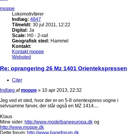
moppe
Lokomotivfører
Indlæg:
4847
Tilmeldt:
30 jul 2011, 12:22
Digital:
Ja
Scale:
H0 - 2-rail
Geografisk sted:
Hammel
Kontakt:
Kontakt moppe
Websted
Re: oprangering 26 Mz 1401 Orientekspressen
Citer
Indlæg
af
moppe
»
10 apr 2013, 22:32
Jeg ved et sted, hvor der er en 5-8 orientexpress vogne i
selvsamme farver, der står også en MZ 1414....
Klaus
Mine sider:
http://www.modelbaneeuropa.dk
og
http://www.moppe.dk
Dette forum:
http://www.baneforum.dk