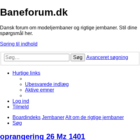
Baneforum.dk
Dansk forum om modeljernbaner og rigtige jernbaner. Stil dine
spørgsmål her.
Spring til indhold
Søg
Avanceret søgning
Hurtige links
Ubesvarede indlæg
Aktive emner
Log ind
Tilmeld
Boardindeks
Jernbaner
Alt om de rigtige jernbaner
Søg
oprangering 26 Mz 1401