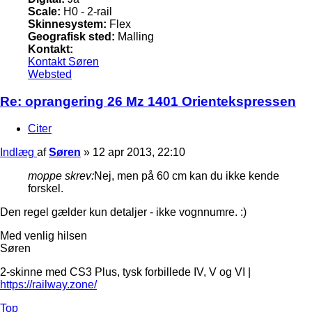
Scale:
H0 - 2-rail
Skinnesystem:
Flex
Geografisk sted:
Malling
Kontakt:
Kontakt Søren
Websted
Re: oprangering 26 Mz 1401 Orientekspressen
Citer
Indlæg
af
Søren
»
12 apr 2013, 22:10
moppe skrev:
Nej, men på 60 cm kan du ikke kende
forskel.
Den regel gælder kun detaljer - ikke vognnumre. :)
Med venlig hilsen
Søren
2-skinne med CS3 Plus, tysk forbillede IV, V og VI |
https://railway.zone/
Top