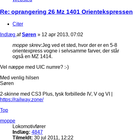
Re: oprangering 26 Mz 1401 Orientekspressen
Citer
Indlæg
af
Søren
»
12 apr 2013, 07:02
moppe skrev:
Jeg ved et sted, hvor der er en 5-8
orientexpress vogne i selvsamme farver, der står
også en MZ 1414.
Vel næppe med UIC numre? :-)
Med venlig hilsen
Søren
2-skinne med CS3 Plus, tysk forbillede IV, V og VI |
https://railway.zone/
Top
moppe
Lokomotivfører
Indlæg:
4847
Tilmeldt:
30 jul 2011, 12:22