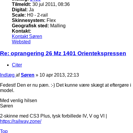
Tilmeldt:
30 jul 2011, 08:36
Digital:
Ja
Scale:
H0 - 2-rail
Skinnesystem:
Flex
Geografisk sted:
Malling
Kontakt:
Kontakt Søren
Websted
Re: oprangering 26 Mz 1401 Orientekspressen
Citer
Indlæg
af
Søren
»
10 apr 2013, 22:13
Fedest! Den er nu pæn. :-) Det kunne være skægt at eftergøre i
model.
Med venlig hilsen
Søren
2-skinne med CS3 Plus, tysk forbillede IV, V og VI |
https://railway.zone/
Top