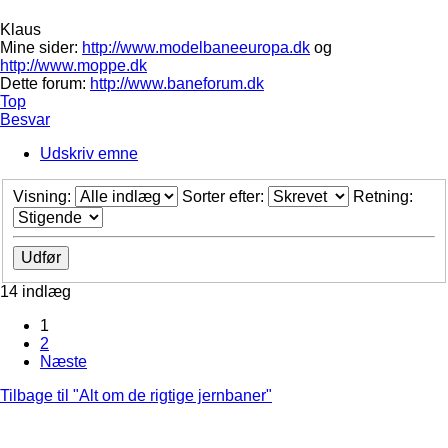
Klaus
Mine sider:
http://www.modelbaneeuropa.dk
og
http://www.moppe.dk
Dette forum:
http://www.baneforum.dk
Top
Besvar
Udskriv emne
Visning:
Sorter efter:
Retning:
14 indlæg
1
2
Næste
Tilbage til "Alt om de rigtige jernbaner"