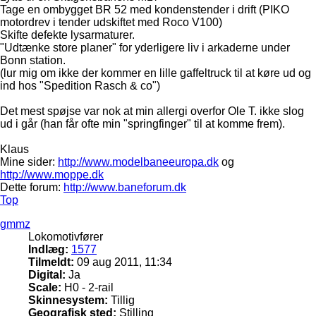
Tage en ombygget BR 52 med kondenstender i drift (PIKO
motordrev i tender udskiftet med Roco V100)
Skifte defekte lysarmaturer.
"Udtænke store planer" for yderligere liv i arkaderne under
Bonn station.
(lur mig om ikke der kommer en lille gaffeltruck til at køre ud og
ind hos "Spedition Rasch & co")
Det mest spøjse var nok at min allergi overfor Ole T. ikke slog
ud i går (han får ofte min "springfinger" til at komme frem).
Klaus
Mine sider:
http://www.modelbaneeuropa.dk
og
http://www.moppe.dk
Dette forum:
http://www.baneforum.dk
Top
gmmz
Lokomotivfører
Indlæg:
1577
Tilmeldt:
09 aug 2011, 11:34
Digital:
Ja
Scale:
H0 - 2-rail
Skinnesystem:
Tillig
Geografisk sted:
Stilling