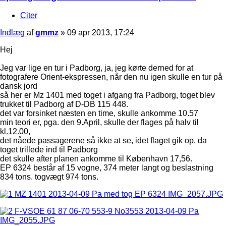
Citer
Indlæg
af
gmmz
»
09 apr 2013, 17:24
Hej
Jeg var lige en tur i Padborg, ja, jeg kørte derned for at
fotografere Orient-ekspressen, når den nu igen skulle en tur på
dansk jord
så her er Mz 1401 med toget i afgang fra Padborg, toget blev
trukket til Padborg af D-DB 115 448.
det var forsinket næsten en time, skulle ankomme 10.57
min teori er, pga. den 9.April, skulle der flages på halv til
kl.12.00,
det nåede passagerene så ikke at se, idet flaget gik op, da
toget trillede ind til Padborg
det skulle after planen ankomme til København 17,56.
EP 6324 består af 15 vogne, 374 meter langt og beslastning
834 tons. togvægt 974 tons.