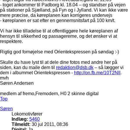
- toget ankommer til Padborg kl. 18.04 – og standser på vejen
på stationer på Sjælland, på Fyn og i Jylland. Vi kan ikke være
mere præcise, da køreplanen kan korrigeres undervejs
- køreplanen er sat efter en gennemsnitsfart på 100 km/t.
Vi har ikke tilladelse til at offentliggøre hele køreplanen af
hensyn til sikkerhed og passagererne, og det ønsker vi at
respektere.
Rigtig god fornøjelse med Orientekspressen på søndag :-)
Skulle du have lyst til at dele dine fotos med andre her på
siden, kan du maile dem til
redaktion@dsb.dk
– så lægger vi
dem i albummet Orientekspressen -
http://on.fb.me/10T2NII
.
mvh
Søren Andersen
medlem af fremo,Fremodern, H0 2 skinne digital
Top
Søren
Lokomotivfører
Indlæg:
5460
Tilmeldt:
30 jul 2011, 08:36
Digital:
Ja