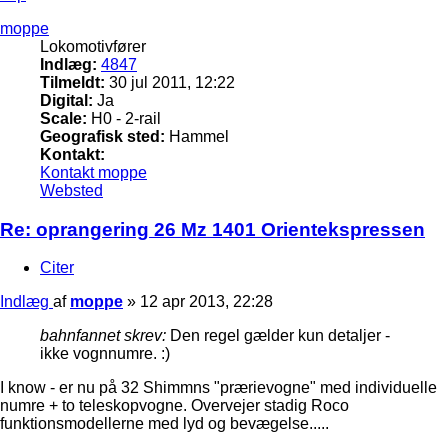
moppe
Lokomotivfører
Indlæg:
4847
Tilmeldt:
30 jul 2011, 12:22
Digital:
Ja
Scale:
H0 - 2-rail
Geografisk sted:
Hammel
Kontakt:
Kontakt moppe
Websted
Re: oprangering 26 Mz 1401 Orientekspressen
Citer
Indlæg
af
moppe
»
12 apr 2013, 22:28
bahnfannet skrev:
Den regel gælder kun detaljer -
ikke vognnumre. :)
I know - er nu på 32 Shimmns "prærievogne" med individuelle
numre + to teleskopvogne. Overvejer stadig Roco
funktionsmodellerne med lyd og bevægelse.....