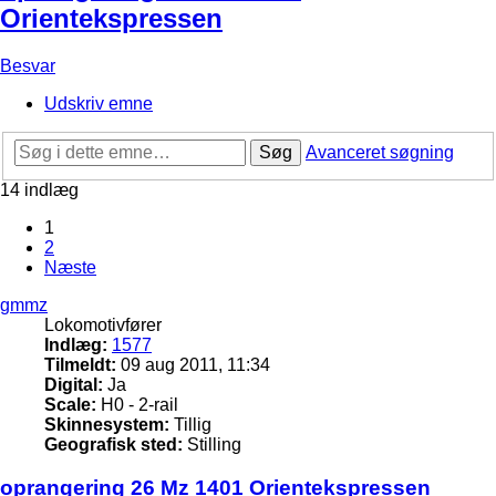
Orientekspressen
Besvar
Udskriv emne
Søg
Avanceret søgning
14 indlæg
1
2
Næste
gmmz
Lokomotivfører
Indlæg:
1577
Tilmeldt:
09 aug 2011, 11:34
Digital:
Ja
Scale:
H0 - 2-rail
Skinnesystem:
Tillig
Geografisk sted:
Stilling
oprangering 26 Mz 1401 Orientekspressen