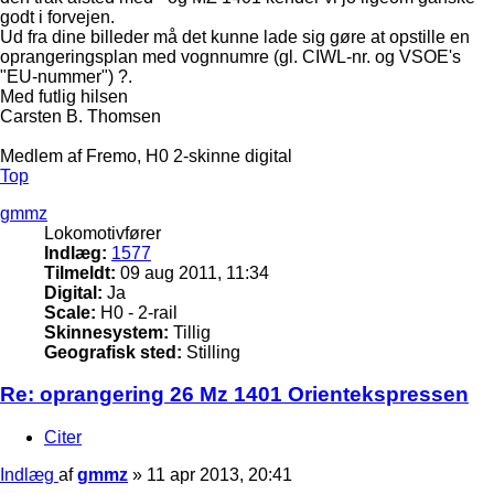
godt i forvejen.
Ud fra dine billeder må det kunne lade sig gøre at opstille en
oprangeringsplan med vognnumre (gl. CIWL-nr. og VSOE's
"EU-nummer") ?.
Med futlig hilsen
Carsten B. Thomsen
Medlem af Fremo, H0 2-skinne digital
Top
gmmz
Lokomotivfører
Indlæg:
1577
Tilmeldt:
09 aug 2011, 11:34
Digital:
Ja
Scale:
H0 - 2-rail
Skinnesystem:
Tillig
Geografisk sted:
Stilling
Re: oprangering 26 Mz 1401 Orientekspressen
Citer
Indlæg
af
gmmz
»
11 apr 2013, 20:41