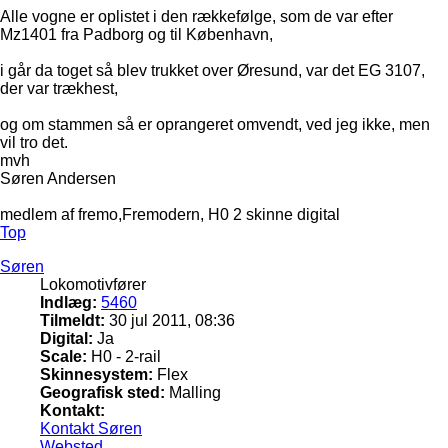
Alle vogne er oplistet i den rækkefølge, som de var efter
Mz1401 fra Padborg og til København,
i går da toget så blev trukket over Øresund, var det EG 3107,
der var trækhest,
og om stammen så er oprangeret omvendt, ved jeg ikke, men
vil tro det.
mvh
Søren Andersen
medlem af fremo,Fremodern, H0 2 skinne digital
Top
Søren
Lokomotivfører
Indlæg:
5460
Tilmeldt:
30 jul 2011, 08:36
Digital:
Ja
Scale:
H0 - 2-rail
Skinnesystem:
Flex
Geografisk sted:
Malling
Kontakt:
Kontakt Søren
Websted