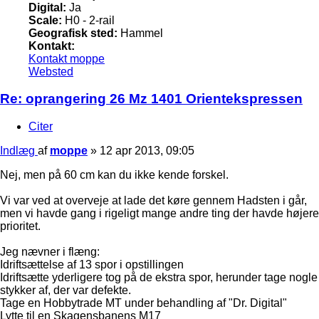
Digital:
Ja
Scale:
H0 - 2-rail
Geografisk sted:
Hammel
Kontakt:
Kontakt moppe
Websted
Re: oprangering 26 Mz 1401 Orientekspressen
Citer
Indlæg
af
moppe
»
12 apr 2013, 09:05
Nej, men på 60 cm kan du ikke kende forskel.
Vi var ved at overveje at lade det køre gennem Hadsten i går,
men vi havde gang i rigeligt mange andre ting der havde højere
prioritet.
Jeg nævner i flæng:
Idriftsættelse af 13 spor i opstillingen
Idriftsætte yderligere tog på de ekstra spor, herunder tage nogle
stykker af, der var defekte.
Tage en Hobbytrade MT under behandling af "Dr. Digital"
Lytte til en Skagensbanens M17