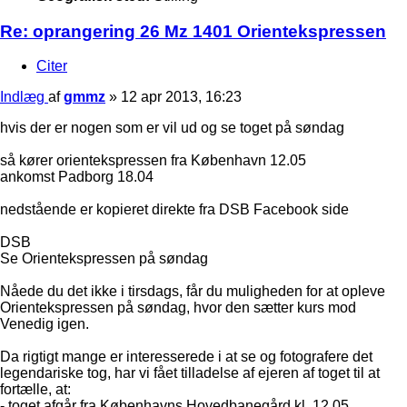
Re: oprangering 26 Mz 1401 Orientekspressen
Citer
Indlæg
af
gmmz
»
12 apr 2013, 16:23
hvis der er nogen som er vil ud og se toget på søndag
så kører orientekspressen fra København 12.05
ankomst Padborg 18.04
nedstående er kopieret direkte fra DSB Facebook side
DSB
Se Orientekspressen på søndag
Nåede du det ikke i tirsdags, får du muligheden for at opleve
Orientekspressen på søndag, hvor den sætter kurs mod
Venedig igen.
Da rigtigt mange er interesserede i at se og fotografere det
legendariske tog, har vi fået tilladelse af ejeren af toget til at
fortælle, at:
- toget afgår fra Københavns Hovedbanegård kl. 12.05