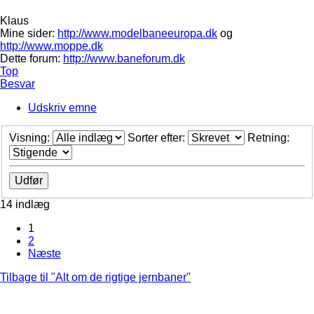
Klaus
Mine sider:
http://www.modelbaneeuropa.dk
og
http://www.moppe.dk
Dette forum:
http://www.baneforum.dk
Top
Besvar
Udskriv emne
Visning:
Sorter efter:
Retning:
14 indlæg
1
2
Næste
Tilbage til "Alt om de rigtige jernbaner"