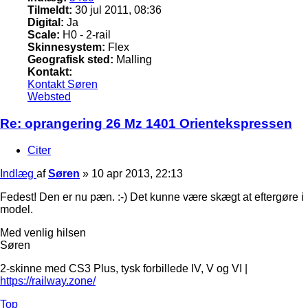
Tilmeldt:
30 jul 2011, 08:36
Digital:
Ja
Scale:
H0 - 2-rail
Skinnesystem:
Flex
Geografisk sted:
Malling
Kontakt:
Kontakt Søren
Websted
Re: oprangering 26 Mz 1401 Orientekspressen
Citer
Indlæg
af
Søren
»
10 apr 2013, 22:13
Fedest! Den er nu pæn. :-) Det kunne være skægt at eftergøre i
model.
Med venlig hilsen
Søren
2-skinne med CS3 Plus, tysk forbillede IV, V og VI |
https://railway.zone/
Top