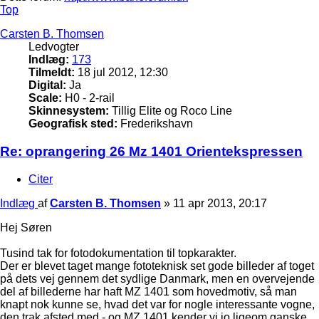
Top
Carsten B. Thomsen
Ledvogter
Indlæg:
173
Tilmeldt:
18 jul 2012, 12:30
Digital:
Ja
Scale:
H0 - 2-rail
Skinnesystem:
Tillig Elite og Roco Line
Geografisk sted:
Frederikshavn
Re: oprangering 26 Mz 1401 Orientekspressen
Citer
Indlæg
af
Carsten B. Thomsen
»
11 apr 2013, 20:17
Hej Søren
Tusind tak for fotodokumentation til topkarakter.
Der er blevet taget mange fototeknisk set gode billeder af toget
på dets vej gennem det sydlige Danmark, men en overvejende
del af billederne har haft MZ 1401 som hovedmotiv, så man
knapt nok kunne se, hvad det var for nogle interessante vogne,
den trak afsted med - og MZ 1401 kender vi jo ligeom ganske