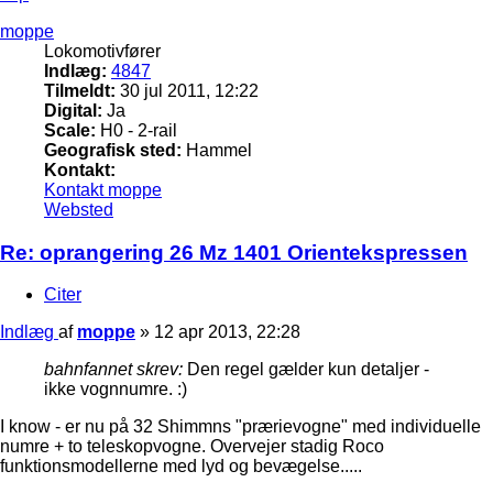
moppe
Lokomotivfører
Indlæg:
4847
Tilmeldt:
30 jul 2011, 12:22
Digital:
Ja
Scale:
H0 - 2-rail
Geografisk sted:
Hammel
Kontakt:
Kontakt moppe
Websted
Re: oprangering 26 Mz 1401 Orientekspressen
Citer
Indlæg
af
moppe
»
12 apr 2013, 22:28
bahnfannet skrev:
Den regel gælder kun detaljer -
ikke vognnumre. :)
I know - er nu på 32 Shimmns "prærievogne" med individuelle
numre + to teleskopvogne. Overvejer stadig Roco
funktionsmodellerne med lyd og bevægelse.....