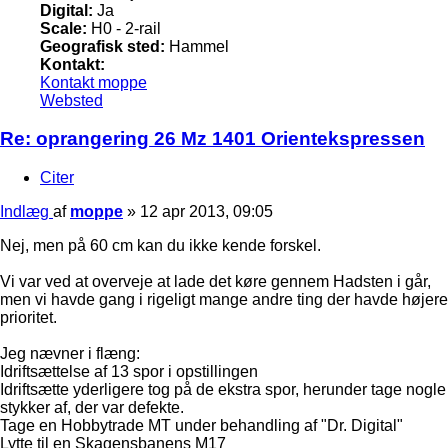
Digital:
Ja
Scale:
H0 - 2-rail
Geografisk sted:
Hammel
Kontakt:
Kontakt moppe
Websted
Re: oprangering 26 Mz 1401 Orientekspressen
Citer
Indlæg
af
moppe
»
12 apr 2013, 09:05
Nej, men på 60 cm kan du ikke kende forskel.
Vi var ved at overveje at lade det køre gennem Hadsten i går,
men vi havde gang i rigeligt mange andre ting der havde højere
prioritet.
Jeg nævner i flæng:
Idriftsættelse af 13 spor i opstillingen
Idriftsætte yderligere tog på de ekstra spor, herunder tage nogle
stykker af, der var defekte.
Tage en Hobbytrade MT under behandling af "Dr. Digital"
Lytte til en Skagensbanens M17