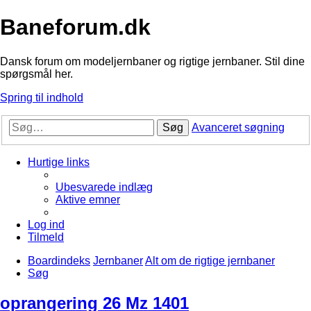
Baneforum.dk
Dansk forum om modeljernbaner og rigtige jernbaner. Stil dine
spørgsmål her.
Spring til indhold
Søg
Avanceret søgning
Hurtige links
Ubesvarede indlæg
Aktive emner
Log ind
Tilmeld
Boardindeks
Jernbaner
Alt om de rigtige jernbaner
Søg
oprangering 26 Mz 1401