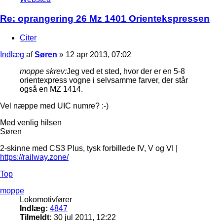
Re: oprangering 26 Mz 1401 Orientekspressen
Citer
Indlæg
af
Søren
»
12 apr 2013, 07:02
moppe skrev:
Jeg ved et sted, hvor der er en 5-8
orientexpress vogne i selvsamme farver, der står
også en MZ 1414.
Vel næppe med UIC numre? :-)
Med venlig hilsen
Søren
2-skinne med CS3 Plus, tysk forbillede IV, V og VI |
https://railway.zone/
Top
moppe
Lokomotivfører
Indlæg:
4847
Tilmeldt:
30 jul 2011, 12:22