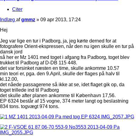
Citer
Indlæg
af
gmmz
»
09 apr 2013, 17:24
Hej
Jeg var lige en tur i Padborg, ja, jeg kørte derned for at
fotografere Orient-ekspressen, når den nu igen skulle en tur på
dansk jord
så her er Mz 1401 med toget i afgang fra Padborg, toget blev
trukket til Padborg af D-DB 115 448.
det var forsinket næsten en time, skulle ankomme 10.57
min teori er, pga. den 9.April, skulle der flages på halv til
kl.12.00,
det nåede passagerene så ikke at se, idet flaget gik op, da
toget trillede ind til Padborg
det skulle after planen ankomme til København 17,56.
EP 6324 består af 15 vogne, 374 meter langt og beslastning
834 tons. togvægt 974 tons.