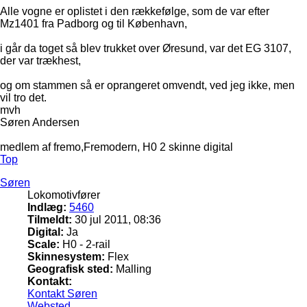
Alle vogne er oplistet i den rækkefølge, som de var efter
Mz1401 fra Padborg og til København,
i går da toget så blev trukket over Øresund, var det EG 3107,
der var trækhest,
og om stammen så er oprangeret omvendt, ved jeg ikke, men
vil tro det.
mvh
Søren Andersen
medlem af fremo,Fremodern, H0 2 skinne digital
Top
Søren
Lokomotivfører
Indlæg:
5460
Tilmeldt:
30 jul 2011, 08:36
Digital:
Ja
Scale:
H0 - 2-rail
Skinnesystem:
Flex
Geografisk sted:
Malling
Kontakt:
Kontakt Søren
Websted