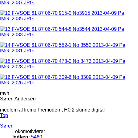
mvh
Søren Andersen
medlem af fremo,Fremodern, H0 2 skinne digital
Top
Søren
Lokomotivfører
Indlæg:
5460