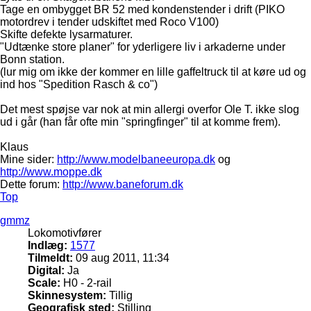
Tage en ombygget BR 52 med kondenstender i drift (PIKO
motordrev i tender udskiftet med Roco V100)
Skifte defekte lysarmaturer.
"Udtænke store planer" for yderligere liv i arkaderne under
Bonn station.
(lur mig om ikke der kommer en lille gaffeltruck til at køre ud og
ind hos "Spedition Rasch & co")
Det mest spøjse var nok at min allergi overfor Ole T. ikke slog
ud i går (han får ofte min "springfinger" til at komme frem).
Klaus
Mine sider:
http://www.modelbaneeuropa.dk
og
http://www.moppe.dk
Dette forum:
http://www.baneforum.dk
Top
gmmz
Lokomotivfører
Indlæg:
1577
Tilmeldt:
09 aug 2011, 11:34
Digital:
Ja
Scale:
H0 - 2-rail
Skinnesystem:
Tillig
Geografisk sted:
Stilling