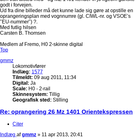
godt i forvejen.
Ud fra dine billeder må det kunne lade sig gøre at opstille en
oprangeringsplan med vognnumre (gl. CIWL-nr. og VSOE's
"EU-nummer") ?.
Med futlig hilsen
Carsten B. Thomsen
Medlem af Fremo, H0 2-skinne digital
Top
gmmz
Lokomotivfører
Indlæg:
1577
Tilmeldt:
09 aug 2011, 11:34
Digital:
Ja
Scale:
H0 - 2-rail
Skinnesystem:
Tillig
Geografisk sted:
Stilling
Re: oprangering 26 Mz 1401 Orientekspressen
Citer
Indlæg
af
gmmz
»
11 apr 2013, 20:41