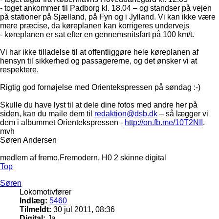
- toget ankommer til Padborg kl. 18.04 – og standser på vejen
på stationer på Sjælland, på Fyn og i Jylland. Vi kan ikke være
mere præcise, da køreplanen kan korrigeres undervejs
- køreplanen er sat efter en gennemsnitsfart på 100 km/t.
Vi har ikke tilladelse til at offentliggøre hele køreplanen af
hensyn til sikkerhed og passagererne, og det ønsker vi at
respektere.
Rigtig god fornøjelse med Orientekspressen på søndag :-)
Skulle du have lyst til at dele dine fotos med andre her på
siden, kan du maile dem til
redaktion@dsb.dk
– så lægger vi
dem i albummet Orientekspressen -
http://on.fb.me/10T2NII
.
mvh
Søren Andersen
medlem af fremo,Fremodern, H0 2 skinne digital
Top
Søren
Lokomotivfører
Indlæg:
5460
Tilmeldt:
30 jul 2011, 08:36
Digital:
Ja