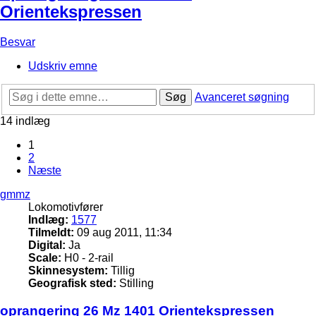
Orientekspressen
Besvar
Udskriv emne
Søg
Avanceret søgning
14 indlæg
1
2
Næste
gmmz
Lokomotivfører
Indlæg:
1577
Tilmeldt:
09 aug 2011, 11:34
Digital:
Ja
Scale:
H0 - 2-rail
Skinnesystem:
Tillig
Geografisk sted:
Stilling
oprangering 26 Mz 1401 Orientekspressen