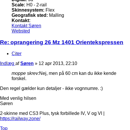
Scale:
H0 - 2-rail
Skinnesystem:
Flex
Geografisk sted:
Malling
Kontakt:
Kontakt Søren
Websted
Re: oprangering 26 Mz 1401 Orientekspressen
Citer
Indlæg
af
Søren
»
12 apr 2013, 22:10
moppe skrev:
Nej, men på 60 cm kan du ikke kende
forskel.
Den regel gælder kun detaljer - ikke vognnumre. :)
Med venlig hilsen
Søren
2-skinne med CS3 Plus, tysk forbillede IV, V og VI |
https://railway.zone/
Top