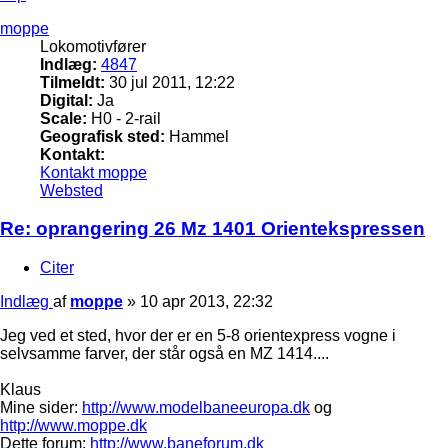
moppe
Lokomotivfører
Indlæg:
4847
Tilmeldt:
30 jul 2011, 12:22
Digital:
Ja
Scale:
H0 - 2-rail
Geografisk sted:
Hammel
Kontakt:
Kontakt moppe
Websted
Re: oprangering 26 Mz 1401 Orientekspressen
Citer
Indlæg
af
moppe
»
10 apr 2013, 22:32
Jeg ved et sted, hvor der er en 5-8 orientexpress vogne i
selvsamme farver, der står også en MZ 1414....
Klaus
Mine sider:
http://www.modelbaneeuropa.dk
og
http://www.moppe.dk
Dette forum:
http://www.baneforum.dk