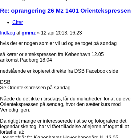
Re: oprangering 26 Mz 1401 Orientekspressen
Citer
Indlæg
af
gmmz
»
12 apr 2013, 16:23
hvis der er nogen som er vil ud og se toget på søndag
så kører orientekspressen fra København 12.05
ankomst Padborg 18.04
nedstående er kopieret direkte fra DSB Facebook side
DSB
Se Orientekspressen på søndag
Nåede du det ikke i tirsdags, får du muligheden for at opleve
Orientekspressen på søndag, hvor den sætter kurs mod
Venedig igen.
Da rigtigt mange er interesserede i at se og fotografere det
legendariske tog, har vi fået tilladelse af ejeren af toget til at
fortælle, at:
- toget afgår fra Københavns Hovedbanegård kl. 12.05