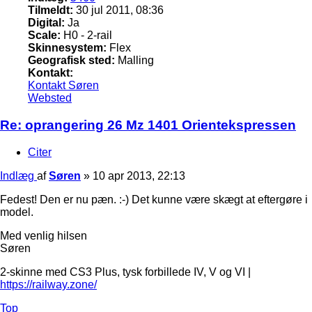
Tilmeldt:
30 jul 2011, 08:36
Digital:
Ja
Scale:
H0 - 2-rail
Skinnesystem:
Flex
Geografisk sted:
Malling
Kontakt:
Kontakt Søren
Websted
Re: oprangering 26 Mz 1401 Orientekspressen
Citer
Indlæg
af
Søren
»
10 apr 2013, 22:13
Fedest! Den er nu pæn. :-) Det kunne være skægt at eftergøre i
model.
Med venlig hilsen
Søren
2-skinne med CS3 Plus, tysk forbillede IV, V og VI |
https://railway.zone/
Top