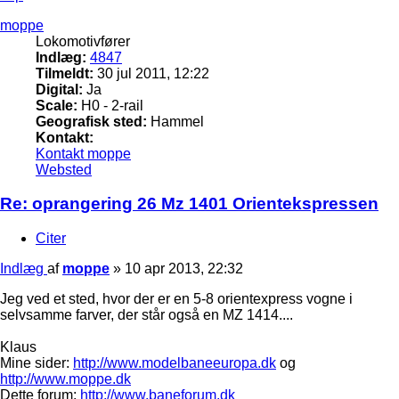
moppe
Lokomotivfører
Indlæg:
4847
Tilmeldt:
30 jul 2011, 12:22
Digital:
Ja
Scale:
H0 - 2-rail
Geografisk sted:
Hammel
Kontakt:
Kontakt moppe
Websted
Re: oprangering 26 Mz 1401 Orientekspressen
Citer
Indlæg
af
moppe
»
10 apr 2013, 22:32
Jeg ved et sted, hvor der er en 5-8 orientexpress vogne i
selvsamme farver, der står også en MZ 1414....
Klaus
Mine sider:
http://www.modelbaneeuropa.dk
og
http://www.moppe.dk
Dette forum:
http://www.baneforum.dk