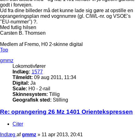
godt i forvejen.
Ud fra dine billeder må det kunne lade sig gøre at opstille en
oprangeringsplan med vognnumre (gl. CIWL-nr. og VSOE's
"EU-nummer") ?.
Med futlig hilsen
Carsten B. Thomsen
Medlem af Fremo, H0 2-skinne digital
Top
gmmz
Lokomotivfører
Indlæg:
1577
Tilmeldt:
09 aug 2011, 11:34
Digital:
Ja
Scale:
H0 - 2-rail
Skinnesystem:
Tillig
Geografisk sted:
Stilling
Re: oprangering 26 Mz 1401 Orientekspressen
Citer
Indlæg
af
gmmz
»
11 apr 2013, 20:41