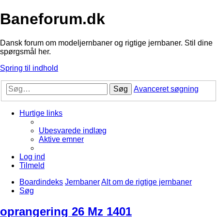
Baneforum.dk
Dansk forum om modeljernbaner og rigtige jernbaner. Stil dine
spørgsmål her.
Spring til indhold
Søg
Avanceret søgning
Hurtige links
Ubesvarede indlæg
Aktive emner
Log ind
Tilmeld
Boardindeks
Jernbaner
Alt om de rigtige jernbaner
Søg
oprangering 26 Mz 1401