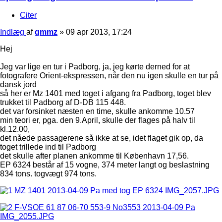
Citer
Indlæg
af
gmmz
»
09 apr 2013, 17:24
Hej
Jeg var lige en tur i Padborg, ja, jeg kørte derned for at
fotografere Orient-ekspressen, når den nu igen skulle en tur på
dansk jord
så her er Mz 1401 med toget i afgang fra Padborg, toget blev
trukket til Padborg af D-DB 115 448.
det var forsinket næsten en time, skulle ankomme 10.57
min teori er, pga. den 9.April, skulle der flages på halv til
kl.12.00,
det nåede passagerene så ikke at se, idet flaget gik op, da
toget trillede ind til Padborg
det skulle after planen ankomme til København 17,56.
EP 6324 består af 15 vogne, 374 meter langt og beslastning
834 tons. togvægt 974 tons.