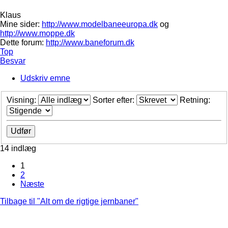
Klaus
Mine sider:
http://www.modelbaneeuropa.dk
og
http://www.moppe.dk
Dette forum:
http://www.baneforum.dk
Top
Besvar
Udskriv emne
Visning:
Sorter efter:
Retning:
14 indlæg
1
2
Næste
Tilbage til "Alt om de rigtige jernbaner"