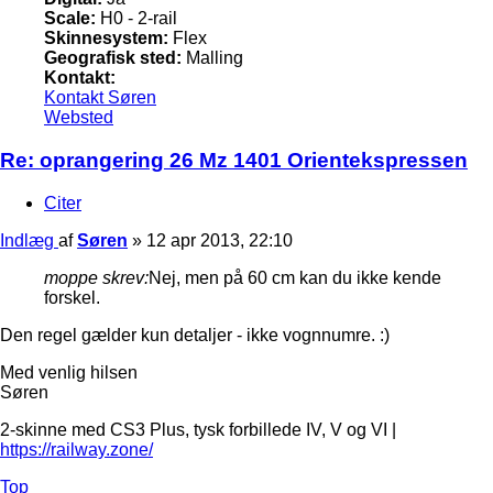
Scale:
H0 - 2-rail
Skinnesystem:
Flex
Geografisk sted:
Malling
Kontakt:
Kontakt Søren
Websted
Re: oprangering 26 Mz 1401 Orientekspressen
Citer
Indlæg
af
Søren
»
12 apr 2013, 22:10
moppe skrev:
Nej, men på 60 cm kan du ikke kende
forskel.
Den regel gælder kun detaljer - ikke vognnumre. :)
Med venlig hilsen
Søren
2-skinne med CS3 Plus, tysk forbillede IV, V og VI |
https://railway.zone/
Top