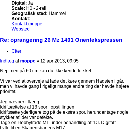
Digital:
Ja
Scale:
H0 - 2-rail
Geografisk sted:
Hammel
Kontakt:
Kontakt moppe
Websted
Re: oprangering 26 Mz 1401 Orientekspressen
Citer
Indlæg
af
moppe
»
12 apr 2013, 09:05
Nej, men på 60 cm kan du ikke kende forskel.
Vi var ved at overveje at lade det køre gennem Hadsten i går,
men vi havde gang i rigeligt mange andre ting der havde højere
prioritet.
Jeg nævner i flæng:
Idriftsættelse af 13 spor i opstillingen
Idriftsætte yderligere tog på de ekstra spor, herunder tage nogle
stykker af, der var defekte.
Tage en Hobbytrade MT under behandling af "Dr. Digital"
Lytte til en Skagensbanens M17