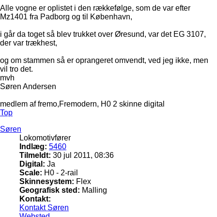
Alle vogne er oplistet i den rækkefølge, som de var efter
Mz1401 fra Padborg og til København,
i går da toget så blev trukket over Øresund, var det EG 3107,
der var trækhest,
og om stammen så er oprangeret omvendt, ved jeg ikke, men
vil tro det.
mvh
Søren Andersen
medlem af fremo,Fremodern, H0 2 skinne digital
Top
Søren
Lokomotivfører
Indlæg:
5460
Tilmeldt:
30 jul 2011, 08:36
Digital:
Ja
Scale:
H0 - 2-rail
Skinnesystem:
Flex
Geografisk sted:
Malling
Kontakt:
Kontakt Søren
Websted