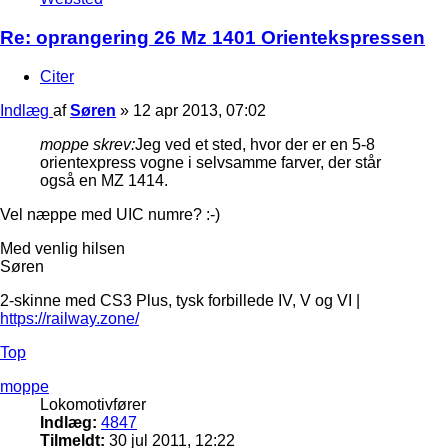
Re: oprangering 26 Mz 1401 Orientekspressen
Citer
Indlæg
af
Søren
»
12 apr 2013, 07:02
moppe skrev:
Jeg ved et sted, hvor der er en 5-8
orientexpress vogne i selvsamme farver, der står
også en MZ 1414.
Vel næppe med UIC numre? :-)
Med venlig hilsen
Søren
2-skinne med CS3 Plus, tysk forbillede IV, V og VI |
https://railway.zone/
Top
moppe
Lokomotivfører
Indlæg:
4847
Tilmeldt:
30 jul 2011, 12:22