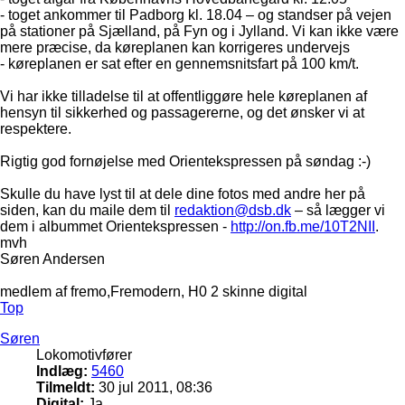
- toget ankommer til Padborg kl. 18.04 – og standser på vejen
på stationer på Sjælland, på Fyn og i Jylland. Vi kan ikke være
mere præcise, da køreplanen kan korrigeres undervejs
- køreplanen er sat efter en gennemsnitsfart på 100 km/t.
Vi har ikke tilladelse til at offentliggøre hele køreplanen af
hensyn til sikkerhed og passagererne, og det ønsker vi at
respektere.
Rigtig god fornøjelse med Orientekspressen på søndag :-)
Skulle du have lyst til at dele dine fotos med andre her på
siden, kan du maile dem til
redaktion@dsb.dk
– så lægger vi
dem i albummet Orientekspressen -
http://on.fb.me/10T2NII
.
mvh
Søren Andersen
medlem af fremo,Fremodern, H0 2 skinne digital
Top
Søren
Lokomotivfører
Indlæg:
5460
Tilmeldt:
30 jul 2011, 08:36
Digital:
Ja