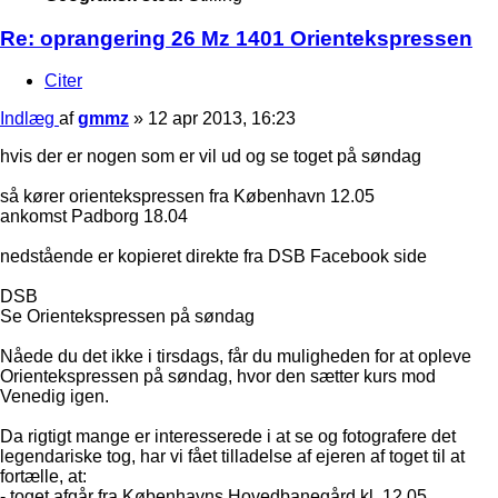
Re: oprangering 26 Mz 1401 Orientekspressen
Citer
Indlæg
af
gmmz
»
12 apr 2013, 16:23
hvis der er nogen som er vil ud og se toget på søndag
så kører orientekspressen fra København 12.05
ankomst Padborg 18.04
nedstående er kopieret direkte fra DSB Facebook side
DSB
Se Orientekspressen på søndag
Nåede du det ikke i tirsdags, får du muligheden for at opleve
Orientekspressen på søndag, hvor den sætter kurs mod
Venedig igen.
Da rigtigt mange er interesserede i at se og fotografere det
legendariske tog, har vi fået tilladelse af ejeren af toget til at
fortælle, at:
- toget afgår fra Københavns Hovedbanegård kl. 12.05