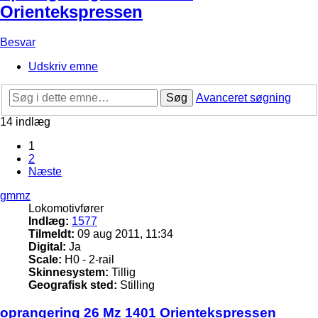
Orientekspressen
Besvar
Udskriv emne
Søg
Avanceret søgning
14 indlæg
1
2
Næste
gmmz
Lokomotivfører
Indlæg:
1577
Tilmeldt:
09 aug 2011, 11:34
Digital:
Ja
Scale:
H0 - 2-rail
Skinnesystem:
Tillig
Geografisk sted:
Stilling
oprangering 26 Mz 1401 Orientekspressen