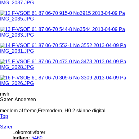
mvh
Søren Andersen
medlem af fremo,Fremodern, H0 2 skinne digital
Top
Søren
Lokomotivfører
Indlæg:
5460