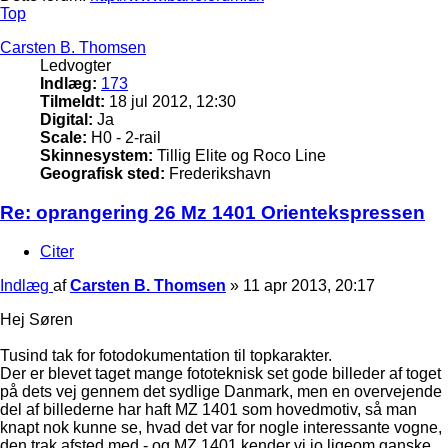
Top
Carsten B. Thomsen
Ledvogter
Indlæg:
173
Tilmeldt:
18 jul 2012, 12:30
Digital:
Ja
Scale:
H0 - 2-rail
Skinnesystem:
Tillig Elite og Roco Line
Geografisk sted:
Frederikshavn
Re: oprangering 26 Mz 1401 Orientekspressen
Citer
Indlæg
af
Carsten B. Thomsen
»
11 apr 2013, 20:17
Hej Søren
Tusind tak for fotodokumentation til topkarakter.
Der er blevet taget mange fototeknisk set gode billeder af toget
på dets vej gennem det sydlige Danmark, men en overvejende
del af billederne har haft MZ 1401 som hovedmotiv, så man
knapt nok kunne se, hvad det var for nogle interessante vogne,
den trak afsted med - og MZ 1401 kender vi jo ligeom ganske