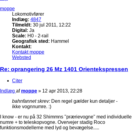
moppe
Lokomotivfører
Indlæg:
4847
Tilmeldt:
30 jul 2011, 12:22
Digital:
Ja
Scale:
H0 - 2-rail
Geografisk sted:
Hammel
Kontakt:
Kontakt moppe
Websted
Re: oprangering 26 Mz 1401 Orientekspressen
Citer
Indlæg
af
moppe
»
12 apr 2013, 22:28
bahnfannet skrev:
Den regel gælder kun detaljer -
ikke vognnumre. :)
I know - er nu på 32 Shimmns "prærievogne" med individuelle
numre + to teleskopvogne. Overvejer stadig Roco
funktionsmodellerne med lyd og bevægelse.....