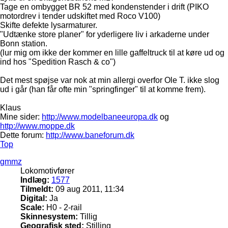
Tage en ombygget BR 52 med kondenstender i drift (PIKO
motordrev i tender udskiftet med Roco V100)
Skifte defekte lysarmaturer.
"Udtænke store planer" for yderligere liv i arkaderne under
Bonn station.
(lur mig om ikke der kommer en lille gaffeltruck til at køre ud og
ind hos "Spedition Rasch & co")
Det mest spøjse var nok at min allergi overfor Ole T. ikke slog
ud i går (han får ofte min "springfinger" til at komme frem).
Klaus
Mine sider:
http://www.modelbaneeuropa.dk
og
http://www.moppe.dk
Dette forum:
http://www.baneforum.dk
Top
gmmz
Lokomotivfører
Indlæg:
1577
Tilmeldt:
09 aug 2011, 11:34
Digital:
Ja
Scale:
H0 - 2-rail
Skinnesystem:
Tillig
Geografisk sted:
Stilling