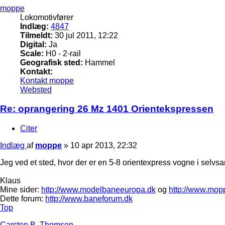
moppe
Lokomotivfører
Indlæg:
4847
Tilmeldt:
30 jul 2011, 12:22
Digital:
Ja
Scale:
H0 - 2-rail
Geografisk sted:
Hammel
Kontakt:
Kontakt moppe
Websted
Re: oprangering 26 Mz 1401 Orientekspressen
Citer
Indlæg
af
moppe
»
10 apr 2013, 22:32
Jeg ved et sted, hvor der er en 5-8 orientexpress vogne i selvs
Klaus
Mine sider:
http://www.modelbaneeuropa.dk
og
http://www.mop
Dette forum:
http://www.baneforum.dk
Top
Carsten B. Thomsen