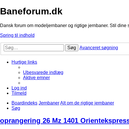
Baneforum.dk
Dansk forum om modeljernbaner og rigtige jernbaner. Stil dine 
Spring til indhold
Søg
Avanceret søgning
Hurtige links
Ubesvarede indlæg
Aktive emner
Log ind
Tilmeld
Boardindeks
Jernbaner
Alt om de rigtige jernbaner
Søg
oprangering 26 Mz 1401 Orientekspres