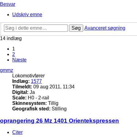
Besvar
Udskriv emne
Søg
Avanceret søgning
14 indlæg
1
2
Næste
gmmz
Lokomotivfører
Indlæg:
1577
Tilmeldt:
09 aug 2011, 11:34
Digital:
Ja
Scale:
H0 - 2-rail
Skinnesystem:
Tillig
Geografisk sted:
Stilling
oprangering 26 Mz 1401 Orientekspressen
Citer