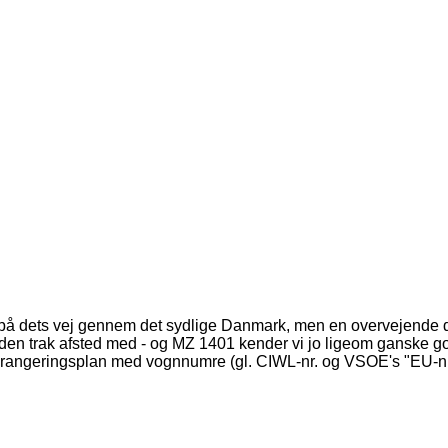
get på dets vej gennem det sydlige Danmark, men en overvejende
den trak afsted med - og MZ 1401 kender vi jo ligeom ganske god
n oprangeringsplan med vognnumre (gl. CIWL-nr. og VSOE's "EU-