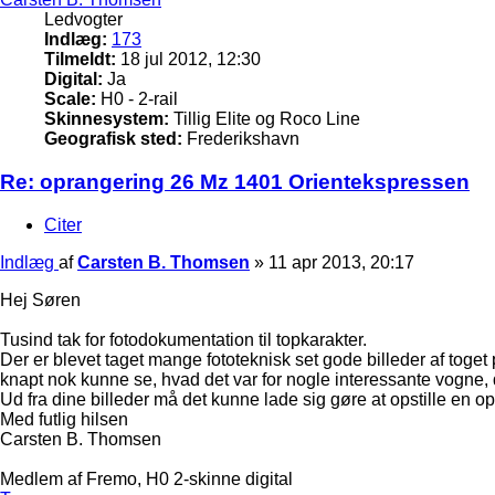
Ledvogter
Indlæg:
173
Tilmeldt:
18 jul 2012, 12:30
Digital:
Ja
Scale:
H0 - 2-rail
Skinnesystem:
Tillig Elite og Roco Line
Geografisk sted:
Frederikshavn
Re: oprangering 26 Mz 1401 Orientekspressen
Citer
Indlæg
af
Carsten B. Thomsen
»
11 apr 2013, 20:17
Hej Søren
Tusind tak for fotodokumentation til topkarakter.
Der er blevet taget mange fototeknisk set gode billeder af to
knapt nok kunne se, hvad det var for nogle interessante vogne, 
Ud fra dine billeder må det kunne lade sig gøre at opstille e
Med futlig hilsen
Carsten B. Thomsen
Medlem af Fremo, H0 2-skinne digital