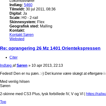
Lokomotivfører
Indlæg:
5460
Tilmeldt:
30 jul 2011, 08:36
Digital:
Ja
Scale:
H0 - 2-rail
Skinnesystem:
Flex
Geografisk sted:
Malling
Kontakt:
Kontakt Søren
Websted
Re: oprangering 26 Mz 1401 Orientekspressen
Citer
Indlæg
af
Søren
»
10 apr 2013, 22:13
Fedest! Den er nu pæn. :-) Det kunne være skægt at eftergøre i
Med venlig hilsen
Søren
2-skinne med CS3 Plus, tysk forbillede IV, V og VI |
https://rail
Top