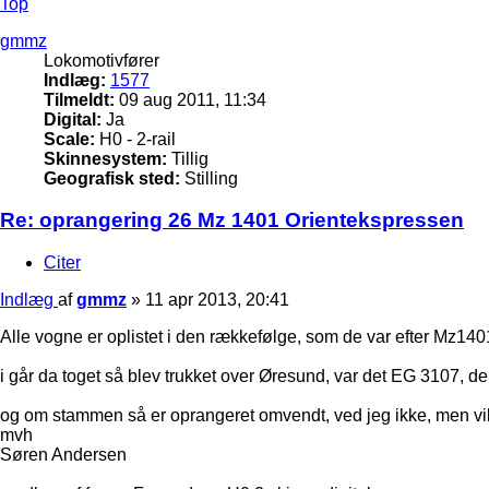
Top
gmmz
Lokomotivfører
Indlæg:
1577
Tilmeldt:
09 aug 2011, 11:34
Digital:
Ja
Scale:
H0 - 2-rail
Skinnesystem:
Tillig
Geografisk sted:
Stilling
Re: oprangering 26 Mz 1401 Orientekspressen
Citer
Indlæg
af
gmmz
»
11 apr 2013, 20:41
Alle vogne er oplistet i den rækkefølge, som de var efter Mz14
i går da toget så blev trukket over Øresund, var det EG 3107, de
og om stammen så er oprangeret omvendt, ved jeg ikke, men vil 
mvh
Søren Andersen