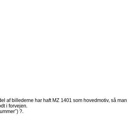
 del af billederne har haft MZ 1401 som hovedmotiv, så man
t i forvejen.
nummer") ?.