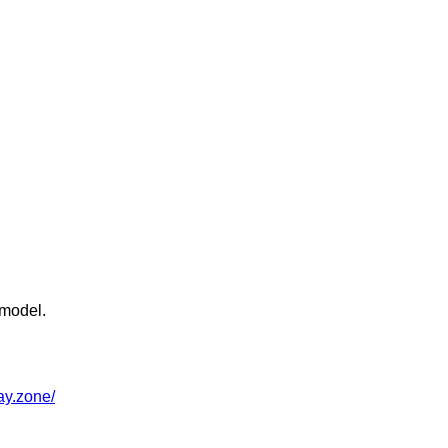
 model.
way.zone/