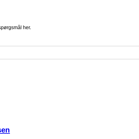
spørgsmål her.
sen