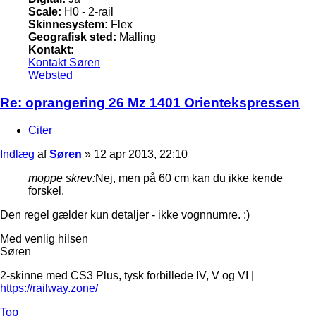
Scale:
H0 - 2-rail
Skinnesystem:
Flex
Geografisk sted:
Malling
Kontakt:
Kontakt Søren
Websted
Re: oprangering 26 Mz 1401 Orientekspressen
Citer
Indlæg
af
Søren
»
12 apr 2013, 22:10
moppe skrev:
Nej, men på 60 cm kan du ikke kende
forskel.
Den regel gælder kun detaljer - ikke vognnumre. :)
Med venlig hilsen
Søren
2-skinne med CS3 Plus, tysk forbillede IV, V og VI |
https://railway.zone/
Top