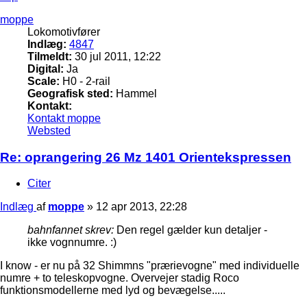
moppe
Lokomotivfører
Indlæg:
4847
Tilmeldt:
30 jul 2011, 12:22
Digital:
Ja
Scale:
H0 - 2-rail
Geografisk sted:
Hammel
Kontakt:
Kontakt moppe
Websted
Re: oprangering 26 Mz 1401 Orientekspressen
Citer
Indlæg
af
moppe
»
12 apr 2013, 22:28
bahnfannet skrev:
Den regel gælder kun detaljer -
ikke vognnumre. :)
I know - er nu på 32 Shimmns "prærievogne" med individuelle
numre + to teleskopvogne. Overvejer stadig Roco
funktionsmodellerne med lyd og bevægelse.....