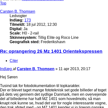
Top
Carsten B. Thomsen
Ledvogter
Indlæg:
173
Tilmeldt:
18 jul 2012, 12:30
Digital:
Ja
Scale:
H0 - 2-rail
Skinnesystem:
Tillig Elite og Roco Line
Geografisk sted:
Frederikshavn
Re: oprangering 26 Mz 1401 Orientekspressen
Citer
Indlæg
af
Carsten B. Thomsen
»
11 apr 2013, 20:17
Hej Søren
Tusind tak for fotodokumentation til topkarakter.
Der er blevet taget mange fototeknisk set gode billeder af toget
på dets vej gennem det sydlige Danmark, men en overvejende
del af billederne har haft MZ 1401 som hovedmotiv, så man
knapt nok kunne se, hvad det var for nogle interessante vogne,
den trak afsted med - og MZ 1401 kender vi jo ligeom ganske