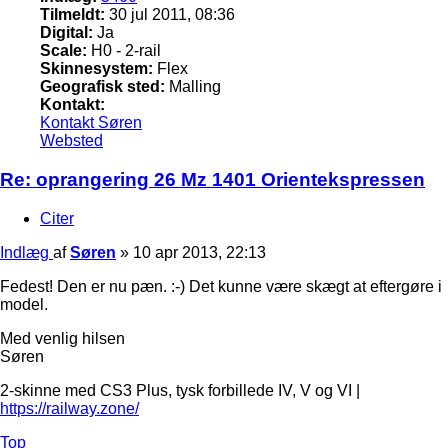
Tilmeldt:
30 jul 2011, 08:36
Digital:
Ja
Scale:
H0 - 2-rail
Skinnesystem:
Flex
Geografisk sted:
Malling
Kontakt:
Kontakt Søren
Websted
Re: oprangering 26 Mz 1401 Orientekspressen
Citer
Indlæg
af
Søren
»
10 apr 2013, 22:13
Fedest! Den er nu pæn. :-) Det kunne være skægt at eftergøre i
model.
Med venlig hilsen
Søren
2-skinne med CS3 Plus, tysk forbillede IV, V og VI |
https://railway.zone/
Top