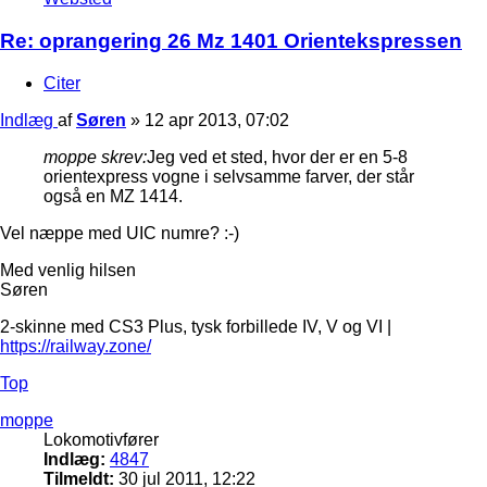
Re: oprangering 26 Mz 1401 Orientekspressen
Citer
Indlæg
af
Søren
»
12 apr 2013, 07:02
moppe skrev:
Jeg ved et sted, hvor der er en 5-8
orientexpress vogne i selvsamme farver, der står
også en MZ 1414.
Vel næppe med UIC numre? :-)
Med venlig hilsen
Søren
2-skinne med CS3 Plus, tysk forbillede IV, V og VI |
https://railway.zone/
Top
moppe
Lokomotivfører
Indlæg:
4847
Tilmeldt:
30 jul 2011, 12:22