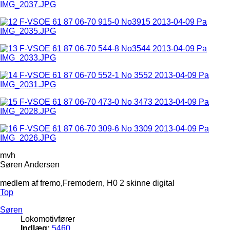
mvh
Søren Andersen
medlem af fremo,Fremodern, H0 2 skinne digital
Top
Søren
Lokomotivfører
Indlæg:
5460