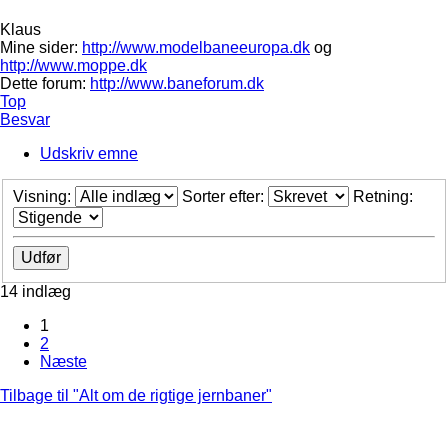
Klaus
Mine sider:
http://www.modelbaneeuropa.dk
og
http://www.moppe.dk
Dette forum:
http://www.baneforum.dk
Top
Besvar
Udskriv emne
Visning:
Sorter efter:
Retning:
14 indlæg
1
2
Næste
Tilbage til "Alt om de rigtige jernbaner"