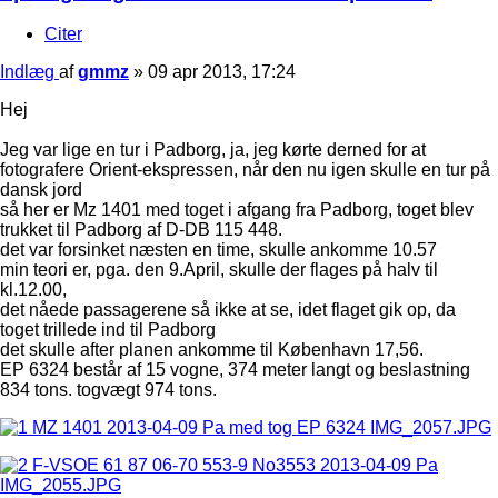
Citer
Indlæg
af
gmmz
»
09 apr 2013, 17:24
Hej
Jeg var lige en tur i Padborg, ja, jeg kørte derned for at
fotografere Orient-ekspressen, når den nu igen skulle en tur på
dansk jord
så her er Mz 1401 med toget i afgang fra Padborg, toget blev
trukket til Padborg af D-DB 115 448.
det var forsinket næsten en time, skulle ankomme 10.57
min teori er, pga. den 9.April, skulle der flages på halv til
kl.12.00,
det nåede passagerene så ikke at se, idet flaget gik op, da
toget trillede ind til Padborg
det skulle after planen ankomme til København 17,56.
EP 6324 består af 15 vogne, 374 meter langt og beslastning
834 tons. togvægt 974 tons.