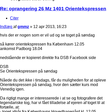
Re: oprangering 26 Mz 1401 Orientekspressen
Citer
Indlæg
af
gmmz
»
12 apr 2013, 16:23
hvis der er nogen som er vil ud og se toget på søndag
så kører orientekspressen fra København 12.05
ankomst Padborg 18.04
nedstående er kopieret direkte fra DSB Facebook side
DSB
Se Orientekspressen på søndag
Nåede du det ikke i tirsdags, får du muligheden for at opleve
Orientekspressen på søndag, hvor den sætter kurs mod
Venedig igen.
Da rigtigt mange er interesserede i at se og fotografere det
legendariske tog, har vi fået tilladelse af ejeren af toget til at
fortælle, at:
- toget afgår fra Københavns Hovedbanegård kl. 12.05