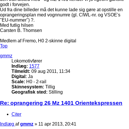
godt i forvejen.
Ud fra dine billeder må det kunne lade sig gøre at opstille en
oprangeringsplan med vognnumre (gl. CIWL-nr. og VSOE's
"EU-nummer") ?.
Med futlig hilsen
Carsten B. Thomsen
Medlem af Fremo, H0 2-skinne digital
Top
gmmz
Lokomotivfører
Indlæg:
1577
Tilmeldt:
09 aug 2011, 11:34
Digital:
Ja
Scale:
H0 - 2-rail
Skinnesystem:
Tillig
Geografisk sted:
Stilling
Re: oprangering 26 Mz 1401 Orientekspressen
Citer
Indlæg
af
gmmz
»
11 apr 2013, 20:41