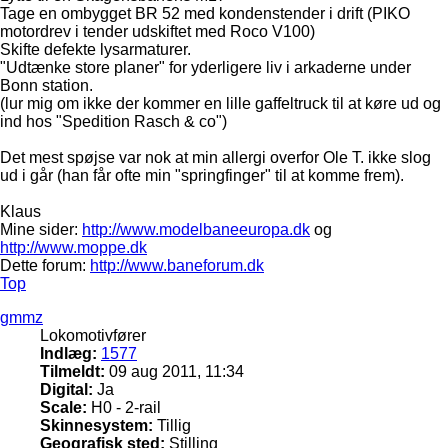
Tage en ombygget BR 52 med kondenstender i drift (PIKO
motordrev i tender udskiftet med Roco V100)
Skifte defekte lysarmaturer.
"Udtænke store planer" for yderligere liv i arkaderne under
Bonn station.
(lur mig om ikke der kommer en lille gaffeltruck til at køre ud og
ind hos "Spedition Rasch & co")
Det mest spøjse var nok at min allergi overfor Ole T. ikke slog
ud i går (han får ofte min "springfinger" til at komme frem).
Klaus
Mine sider:
http://www.modelbaneeuropa.dk
og
http://www.moppe.dk
Dette forum:
http://www.baneforum.dk
Top
gmmz
Lokomotivfører
Indlæg:
1577
Tilmeldt:
09 aug 2011, 11:34
Digital:
Ja
Scale:
H0 - 2-rail
Skinnesystem:
Tillig
Geografisk sted:
Stilling