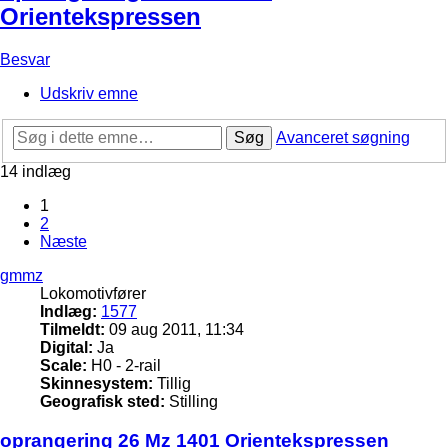
Orientekspressen
Besvar
Udskriv emne
Søg
Avanceret søgning
14 indlæg
1
2
Næste
gmmz
Lokomotivfører
Indlæg:
1577
Tilmeldt:
09 aug 2011, 11:34
Digital:
Ja
Scale:
H0 - 2-rail
Skinnesystem:
Tillig
Geografisk sted:
Stilling
oprangering 26 Mz 1401 Orientekspressen