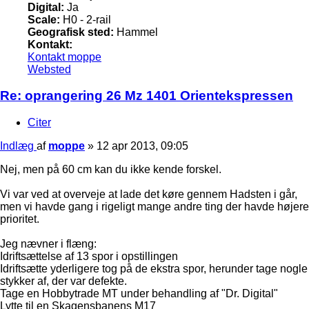
Digital:
Ja
Scale:
H0 - 2-rail
Geografisk sted:
Hammel
Kontakt:
Kontakt moppe
Websted
Re: oprangering 26 Mz 1401 Orientekspressen
Citer
Indlæg
af
moppe
»
12 apr 2013, 09:05
Nej, men på 60 cm kan du ikke kende forskel.
Vi var ved at overveje at lade det køre gennem Hadsten i går,
men vi havde gang i rigeligt mange andre ting der havde højere
prioritet.
Jeg nævner i flæng:
Idriftsættelse af 13 spor i opstillingen
Idriftsætte yderligere tog på de ekstra spor, herunder tage nogle
stykker af, der var defekte.
Tage en Hobbytrade MT under behandling af "Dr. Digital"
Lytte til en Skagensbanens M17