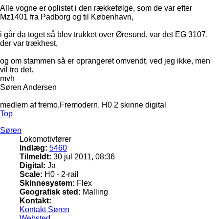
Alle vogne er oplistet i den rækkefølge, som de var efter
Mz1401 fra Padborg og til København,
i går da toget så blev trukket over Øresund, var det EG 3107,
der var trækhest,
og om stammen så er oprangeret omvendt, ved jeg ikke, men
vil tro det.
mvh
Søren Andersen
medlem af fremo,Fremodern, H0 2 skinne digital
Top
Søren
Lokomotivfører
Indlæg:
5460
Tilmeldt:
30 jul 2011, 08:36
Digital:
Ja
Scale:
H0 - 2-rail
Skinnesystem:
Flex
Geografisk sted:
Malling
Kontakt:
Kontakt Søren
Websted