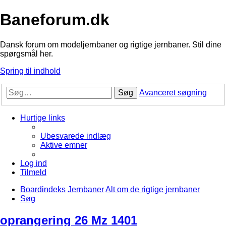
Baneforum.dk
Dansk forum om modeljernbaner og rigtige jernbaner. Stil dine
spørgsmål her.
Spring til indhold
Søg
Avanceret søgning
Hurtige links
Ubesvarede indlæg
Aktive emner
Log ind
Tilmeld
Boardindeks
Jernbaner
Alt om de rigtige jernbaner
Søg
oprangering 26 Mz 1401