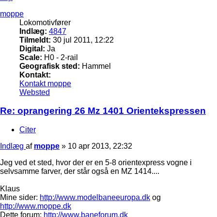
moppe
Lokomotivfører
Indlæg:
4847
Tilmeldt:
30 jul 2011, 12:22
Digital:
Ja
Scale:
H0 - 2-rail
Geografisk sted:
Hammel
Kontakt:
Kontakt moppe
Websted
Re: oprangering 26 Mz 1401 Orientekspressen
Citer
Indlæg
af
moppe
»
10 apr 2013, 22:32
Jeg ved et sted, hvor der er en 5-8 orientexpress vogne i
selvsamme farver, der står også en MZ 1414....
Klaus
Mine sider:
http://www.modelbaneeuropa.dk
og
http://www.moppe.dk
Dette forum:
http://www.baneforum.dk