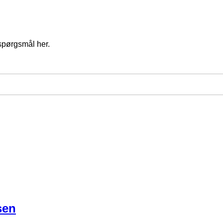
spørgsmål her.
sen