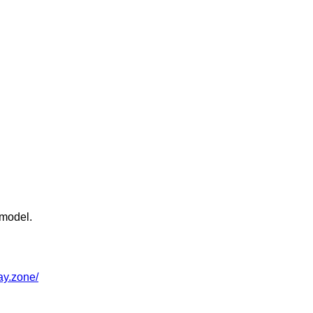
 model.
way.zone/