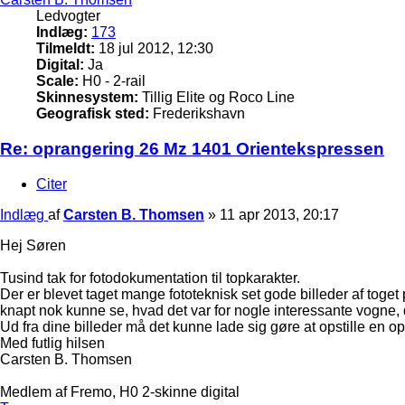
Ledvogter
Indlæg:
173
Tilmeldt:
18 jul 2012, 12:30
Digital:
Ja
Scale:
H0 - 2-rail
Skinnesystem:
Tillig Elite og Roco Line
Geografisk sted:
Frederikshavn
Re: oprangering 26 Mz 1401 Orientekspressen
Citer
Indlæg
af
Carsten B. Thomsen
»
11 apr 2013, 20:17
Hej Søren
Tusind tak for fotodokumentation til topkarakter.
Der er blevet taget mange fototeknisk set gode billeder af to
knapt nok kunne se, hvad det var for nogle interessante vogne, 
Ud fra dine billeder må det kunne lade sig gøre at opstille e
Med futlig hilsen
Carsten B. Thomsen
Medlem af Fremo, H0 2-skinne digital