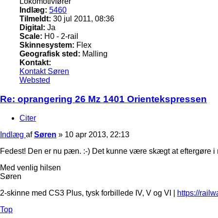
Lokomotivfører
Indlæg:
5460
Tilmeldt:
30 jul 2011, 08:36
Digital:
Ja
Scale:
H0 - 2-rail
Skinnesystem:
Flex
Geografisk sted:
Malling
Kontakt:
Kontakt Søren
Websted
Re: oprangering 26 Mz 1401 Orientekspressen
Citer
Indlæg
af
Søren
»
10 apr 2013, 22:13
Fedest! Den er nu pæn. :-) Det kunne være skægt at eftergøre i
Med venlig hilsen
Søren
2-skinne med CS3 Plus, tysk forbillede IV, V og VI |
https://rail
Top