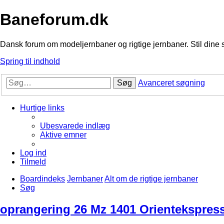
Baneforum.dk
Dansk forum om modeljernbaner og rigtige jernbaner. Stil dine 
Spring til indhold
Søg
Avanceret søgning
Hurtige links
Ubesvarede indlæg
Aktive emner
Log ind
Tilmeld
Boardindeks
Jernbaner
Alt om de rigtige jernbaner
Søg
oprangering 26 Mz 1401 Orientekspres