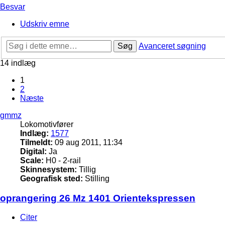
Besvar
Udskriv emne
Søg
Avanceret søgning
14 indlæg
1
2
Næste
gmmz
Lokomotivfører
Indlæg:
1577
Tilmeldt:
09 aug 2011, 11:34
Digital:
Ja
Scale:
H0 - 2-rail
Skinnesystem:
Tillig
Geografisk sted:
Stilling
oprangering 26 Mz 1401 Orientekspressen
Citer