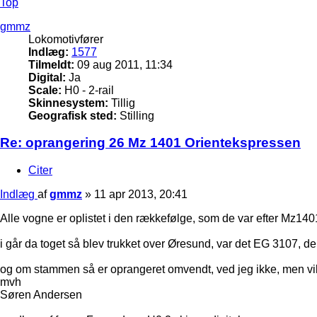
Top
gmmz
Lokomotivfører
Indlæg:
1577
Tilmeldt:
09 aug 2011, 11:34
Digital:
Ja
Scale:
H0 - 2-rail
Skinnesystem:
Tillig
Geografisk sted:
Stilling
Re: oprangering 26 Mz 1401 Orientekspressen
Citer
Indlæg
af
gmmz
»
11 apr 2013, 20:41
Alle vogne er oplistet i den rækkefølge, som de var efter Mz14
i går da toget så blev trukket over Øresund, var det EG 3107, de
og om stammen så er oprangeret omvendt, ved jeg ikke, men vil 
mvh
Søren Andersen