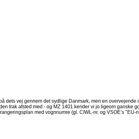
get på dets vej gennem det sydlige Danmark, men en overvejende
den trak afsted med - og MZ 1401 kender vi jo ligeom ganske god
n oprangeringsplan med vognnumre (gl. CIWL-nr. og VSOE's "EU-