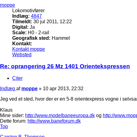
moppe
Lokomotivfører
Indlæg:
4847
Tilmeldt:
30 jul 2011, 12:22
Digital:
Ja
Scale:
H0 - 2-rail
Geografisk sted:
Hammel
Kontakt:
Kontakt moppe
Websted
Re: oprangering 26 Mz 1401 Orientekspressen
Citer
Indlæg
af
moppe
»
10 apr 2013, 22:32
Jeg ved et sted, hvor der er en 5-8 orientexpress vogne i selvs
Klaus
Mine sider:
http://www.modelbaneeuropa.dk
og
http://www.mop
Dette forum:
http://www.baneforum.dk
Top
Carsten B. Thomsen