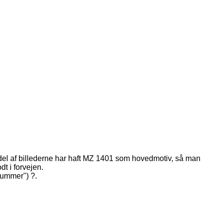
 del af billederne har haft MZ 1401 som hovedmotiv, så man
t i forvejen.
nummer") ?.