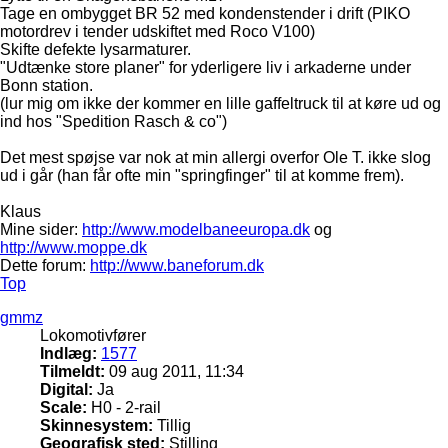
Tage en ombygget BR 52 med kondenstender i drift (PIKO
motordrev i tender udskiftet med Roco V100)
Skifte defekte lysarmaturer.
"Udtænke store planer" for yderligere liv i arkaderne under
Bonn station.
(lur mig om ikke der kommer en lille gaffeltruck til at køre ud og
ind hos "Spedition Rasch & co")
Det mest spøjse var nok at min allergi overfor Ole T. ikke slog
ud i går (han får ofte min "springfinger" til at komme frem).
Klaus
Mine sider:
http://www.modelbaneeuropa.dk
og
http://www.moppe.dk
Dette forum:
http://www.baneforum.dk
Top
gmmz
Lokomotivfører
Indlæg:
1577
Tilmeldt:
09 aug 2011, 11:34
Digital:
Ja
Scale:
H0 - 2-rail
Skinnesystem:
Tillig
Geografisk sted:
Stilling