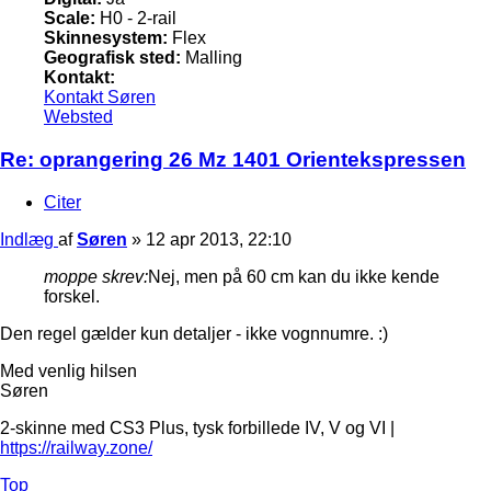
Scale:
H0 - 2-rail
Skinnesystem:
Flex
Geografisk sted:
Malling
Kontakt:
Kontakt Søren
Websted
Re: oprangering 26 Mz 1401 Orientekspressen
Citer
Indlæg
af
Søren
»
12 apr 2013, 22:10
moppe skrev:
Nej, men på 60 cm kan du ikke kende
forskel.
Den regel gælder kun detaljer - ikke vognnumre. :)
Med venlig hilsen
Søren
2-skinne med CS3 Plus, tysk forbillede IV, V og VI |
https://railway.zone/
Top