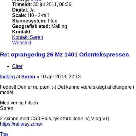
Tilmeldt:
30 jul 2011, 08:36
Digital:
Ja
Scale:
H0 - 2-rail
Skinnesystem:
Flex
Geografisk sted:
Malling
Kontakt:
Kontakt Søren
Websted
Re: oprangering 26 Mz 1401 Orientekspressen
Citer
Indlæg
af
Søren
»
10 apr 2013, 22:13
Fedest! Den er nu pæn. :-) Det kunne være skægt at eftergøre i
model.
Med venlig hilsen
Søren
2-skinne med CS3 Plus, tysk forbillede IV, V og VI |
https://railway.zone/
Top