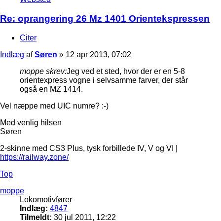
Re: oprangering 26 Mz 1401 Orientekspressen
Citer
Indlæg
af
Søren
»
12 apr 2013, 07:02
moppe skrev:
Jeg ved et sted, hvor der er en 5-8
orientexpress vogne i selvsamme farver, der står
også en MZ 1414.
Vel næppe med UIC numre? :-)
Med venlig hilsen
Søren
2-skinne med CS3 Plus, tysk forbillede IV, V og VI |
https://railway.zone/
Top
moppe
Lokomotivfører
Indlæg:
4847
Tilmeldt:
30 jul 2011, 12:22