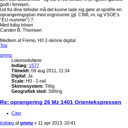
godt i forvejen.
Ud fra dine billeder må det kunne lade sig gøre at opstille en
oprangeringsplan med vognnumre (gl. CIWL-nr. og VSOE's
"EU-nummer") ?.
Med futlig hilsen
Carsten B. Thomsen
Medlem af Fremo, H0 2-skinne digital
Top
gmmz
Lokomotivfører
Indlæg:
1577
Tilmeldt:
09 aug 2011, 11:34
Digital:
Ja
Scale:
H0 - 2-rail
Skinnesystem:
Tillig
Geografisk sted:
Stilling
Re: oprangering 26 Mz 1401 Orientekspressen
Citer
Indlæg
af
gmmz
»
11 apr 2013, 20:41