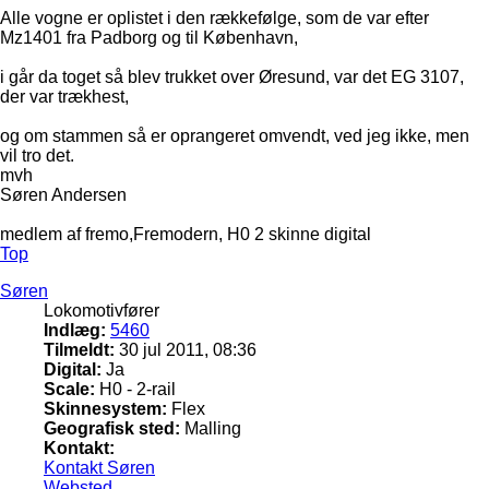
Alle vogne er oplistet i den rækkefølge, som de var efter
Mz1401 fra Padborg og til København,
i går da toget så blev trukket over Øresund, var det EG 3107,
der var trækhest,
og om stammen så er oprangeret omvendt, ved jeg ikke, men
vil tro det.
mvh
Søren Andersen
medlem af fremo,Fremodern, H0 2 skinne digital
Top
Søren
Lokomotivfører
Indlæg:
5460
Tilmeldt:
30 jul 2011, 08:36
Digital:
Ja
Scale:
H0 - 2-rail
Skinnesystem:
Flex
Geografisk sted:
Malling
Kontakt:
Kontakt Søren
Websted