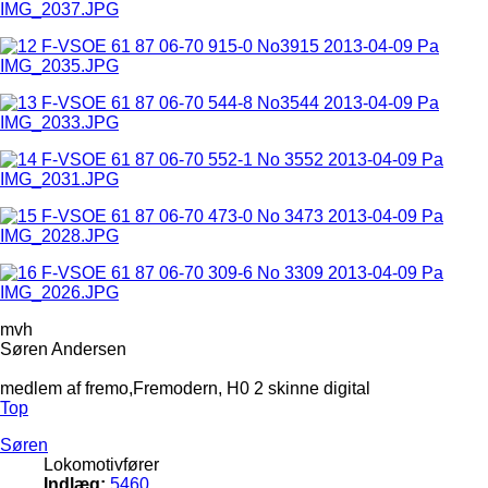
mvh
Søren Andersen
medlem af fremo,Fremodern, H0 2 skinne digital
Top
Søren
Lokomotivfører
Indlæg:
5460