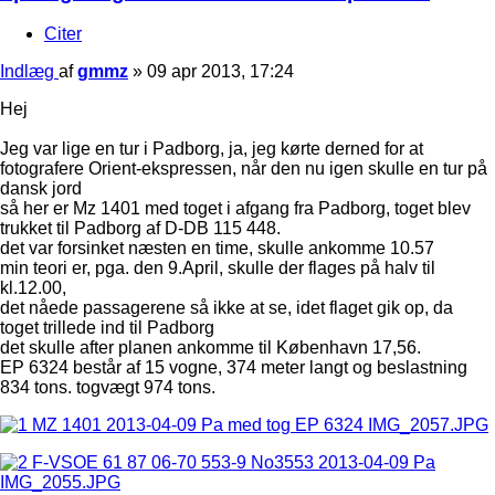
Citer
Indlæg
af
gmmz
»
09 apr 2013, 17:24
Hej
Jeg var lige en tur i Padborg, ja, jeg kørte derned for at
fotografere Orient-ekspressen, når den nu igen skulle en tur på
dansk jord
så her er Mz 1401 med toget i afgang fra Padborg, toget blev
trukket til Padborg af D-DB 115 448.
det var forsinket næsten en time, skulle ankomme 10.57
min teori er, pga. den 9.April, skulle der flages på halv til
kl.12.00,
det nåede passagerene så ikke at se, idet flaget gik op, da
toget trillede ind til Padborg
det skulle after planen ankomme til København 17,56.
EP 6324 består af 15 vogne, 374 meter langt og beslastning
834 tons. togvægt 974 tons.