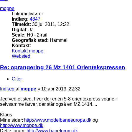
moppe
Lokomotivfører
Indlæg:
4847
Tilmeldt:
30 jul 2011, 12:22
Digital:
Ja
Scale:
H0 - 2-rail
Geografisk sted:
Hammel
Kontakt:
Kontakt moppe
Websted
Re: oprangering 26 Mz 1401 Orientekspressen
Citer
Indlæg
af
moppe
»
10 apr 2013, 22:32
Jeg ved et sted, hvor der er en 5-8 orientexpress vogne i
selvsamme farver, der står også en MZ 1414....
Klaus
Mine sider:
http://www.modelbaneeuropa.dk
og
http://www.moppe.dk
Dette forum:
http://www.baneforum.dk