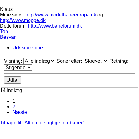
Klaus
Mine sider:
http://www.modelbaneeuropa.dk
og
http://www.moppe.dk
Dette forum:
http://www.baneforum.dk
Top
Besvar
Udskriv emne
Visning:
Sorter efter:
Retning:
14 indlæg
1
2
Næste
Tilbage til "Alt om de rigtige jernbaner"