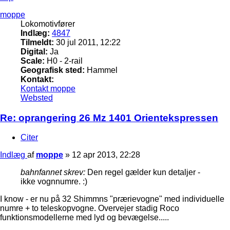
moppe
Lokomotivfører
Indlæg:
4847
Tilmeldt:
30 jul 2011, 12:22
Digital:
Ja
Scale:
H0 - 2-rail
Geografisk sted:
Hammel
Kontakt:
Kontakt moppe
Websted
Re: oprangering 26 Mz 1401 Orientekspressen
Citer
Indlæg
af
moppe
»
12 apr 2013, 22:28
bahnfannet skrev:
Den regel gælder kun detaljer -
ikke vognnumre. :)
I know - er nu på 32 Shimmns "prærievogne" med individuelle
numre + to teleskopvogne. Overvejer stadig Roco
funktionsmodellerne med lyd og bevægelse.....