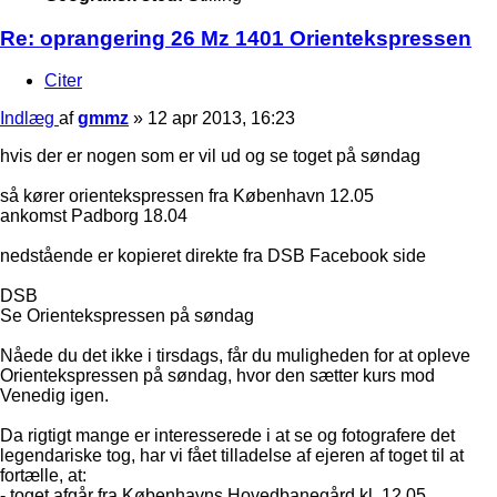
Re: oprangering 26 Mz 1401 Orientekspressen
Citer
Indlæg
af
gmmz
»
12 apr 2013, 16:23
hvis der er nogen som er vil ud og se toget på søndag
så kører orientekspressen fra København 12.05
ankomst Padborg 18.04
nedstående er kopieret direkte fra DSB Facebook side
DSB
Se Orientekspressen på søndag
Nåede du det ikke i tirsdags, får du muligheden for at opleve
Orientekspressen på søndag, hvor den sætter kurs mod
Venedig igen.
Da rigtigt mange er interesserede i at se og fotografere det
legendariske tog, har vi fået tilladelse af ejeren af toget til at
fortælle, at:
- toget afgår fra Københavns Hovedbanegård kl. 12.05