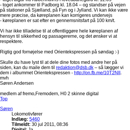
- toget ankommer til Padborg kl. 18.04 – og standser på vejen
på stationer på Sjælland, på Fyn og i Jylland. Vi kan ikke være
mere præcise, da køreplanen kan korrigeres undervejs
- køreplanen er sat efter en gennemsnitsfart på 100 km/t.
Vi har ikke tilladelse til at offentliggøre hele køreplanen af
hensyn til sikkerhed og passagererne, og det ønsker vi at
respektere.
Rigtig god fornøjelse med Orientekspressen på søndag :-)
Skulle du have lyst til at dele dine fotos med andre her på
siden, kan du maile dem til
redaktion@dsb.dk
– så lægger vi
dem i albummet Orientekspressen -
http://on.fb.me/10T2NII
.
mvh
Søren Andersen
medlem af fremo,Fremodern, H0 2 skinne digital
Top
Søren
Lokomotivfører
Indlæg:
5460
Tilmeldt:
30 jul 2011, 08:36
Digital:
Ja