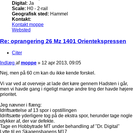
Digital:
Ja
Scale:
H0 - 2-rail
Geografisk sted:
Hammel
Kontakt:
Kontakt moppe
Websted
Re: oprangering 26 Mz 1401 Orientekspressen
Citer
Indlæg
af
moppe
»
12 apr 2013, 09:05
Nej, men på 60 cm kan du ikke kende forskel.
Vi var ved at overveje at lade det køre gennem Hadsten i går,
men vi havde gang i rigeligt mange andre ting der havde højere
prioritet.
Jeg nævner i flæng:
Idriftsættelse af 13 spor i opstillingen
Idriftsætte yderligere tog på de ekstra spor, herunder tage nogle
stykker af, der var defekte.
Tage en Hobbytrade MT under behandling af "Dr. Digital"
Lytte til en Skagensbanens M17