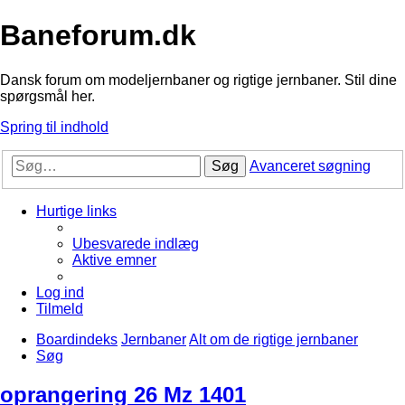
Baneforum.dk
Dansk forum om modeljernbaner og rigtige jernbaner. Stil dine
spørgsmål her.
Spring til indhold
Søg
Avanceret søgning
Hurtige links
Ubesvarede indlæg
Aktive emner
Log ind
Tilmeld
Boardindeks
Jernbaner
Alt om de rigtige jernbaner
Søg
oprangering 26 Mz 1401