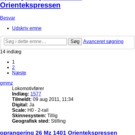
Orientekspressen
Besvar
Udskriv emne
Søg
Avanceret søgning
14 indlæg
1
2
Næste
gmmz
Lokomotivfører
Indlæg:
1577
Tilmeldt:
09 aug 2011, 11:34
Digital:
Ja
Scale:
H0 - 2-rail
Skinnesystem:
Tillig
Geografisk sted:
Stilling
oprangering 26 Mz 1401 Orientekspressen