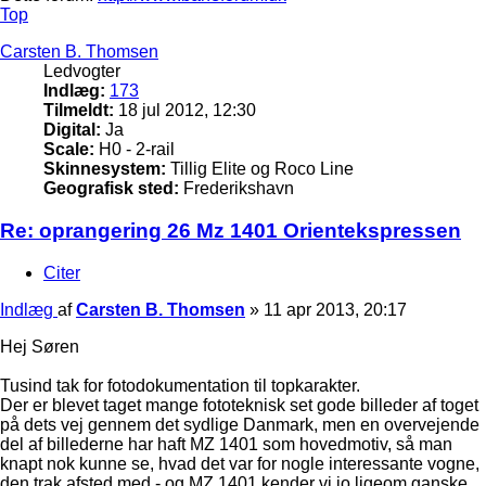
Top
Carsten B. Thomsen
Ledvogter
Indlæg:
173
Tilmeldt:
18 jul 2012, 12:30
Digital:
Ja
Scale:
H0 - 2-rail
Skinnesystem:
Tillig Elite og Roco Line
Geografisk sted:
Frederikshavn
Re: oprangering 26 Mz 1401 Orientekspressen
Citer
Indlæg
af
Carsten B. Thomsen
»
11 apr 2013, 20:17
Hej Søren
Tusind tak for fotodokumentation til topkarakter.
Der er blevet taget mange fototeknisk set gode billeder af toget
på dets vej gennem det sydlige Danmark, men en overvejende
del af billederne har haft MZ 1401 som hovedmotiv, så man
knapt nok kunne se, hvad det var for nogle interessante vogne,
den trak afsted med - og MZ 1401 kender vi jo ligeom ganske