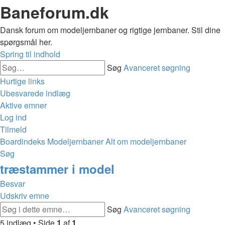
Baneforum.dk
Dansk forum om modeljernbaner og rigtige jernbaner. Stil dine
spørgsmål her.
Spring til indhold
Søg
Avanceret søgning
Hurtige links
Ubesvarede indlæg
Aktive emner
Log ind
Tilmeld
Boardindeks
Modeljernbaner
Alt om modeljernbaner
Søg
træstammer i model
Besvar
Udskriv emne
Søg
Avanceret søgning
5 indlæg • Side
1
af
1