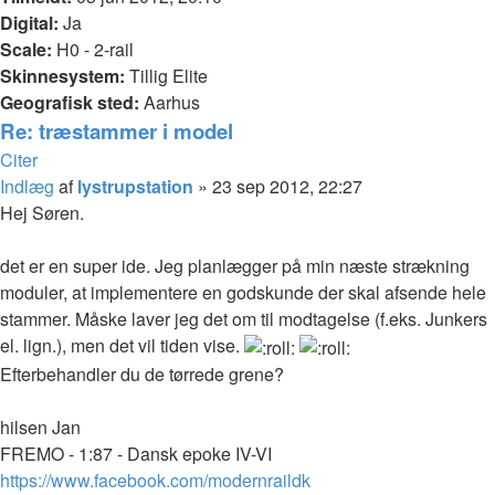
Digital:
Ja
Scale:
H0 - 2-rail
Skinnesystem:
Tillig Elite
Geografisk sted:
Aarhus
Re: træstammer i model
Citer
Indlæg
af
lystrupstation
»
23 sep 2012, 22:27
Hej Søren.
det er en super ide. Jeg planlægger på min næste strækning
moduler, at implementere en godskunde der skal afsende hele
stammer. Måske laver jeg det om til modtagelse (f.eks. Junkers
el. lign.), men det vil tiden vise.
Efterbehandler du de tørrede grene?
hilsen Jan
FREMO - 1:87 - Dansk epoke IV-VI
https://www.facebook.com/modernraildk