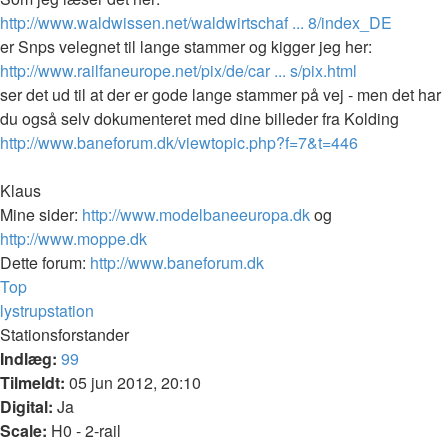
http://www.waldwissen.net/waldwirtschaf ... 8/index_DE
er Snps velegnet til lange stammer og kigger jeg her:
http://www.railfaneurope.net/pix/de/car ... s/pix.html
ser det ud til at der er gode lange stammer på vej - men det har
du også selv dokumenteret med dine billeder fra Kolding
http://www.baneforum.dk/viewtopic.php?f=7&t=446
Klaus
Mine sider:
http://www.modelbaneeuropa.dk
og
http://www.moppe.dk
Dette forum:
http://www.baneforum.dk
Top
lystrupstation
Stationsforstander
Indlæg:
99
Tilmeldt:
05 jun 2012, 20:10
Digital:
Ja
Scale:
H0 - 2-rail