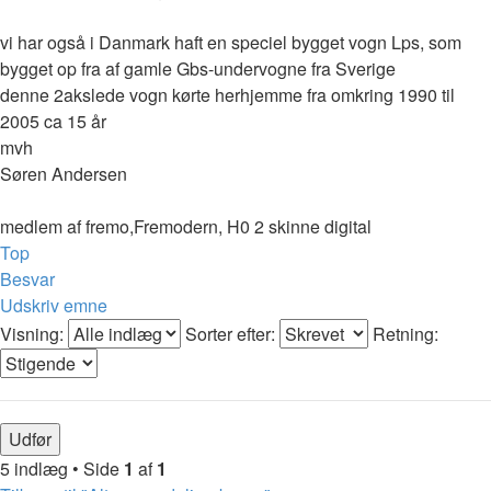
vi har også i Danmark haft en speciel bygget vogn Lps, som
bygget op fra af gamle Gbs-undervogne fra Sverige
denne 2akslede vogn kørte herhjemme fra omkring 1990 til
2005 ca 15 år
mvh
Søren Andersen
medlem af fremo,Fremodern, H0 2 skinne digital
Top
Besvar
Udskriv emne
Visning:
Sorter efter:
Retning:
5 indlæg • Side
1
af
1