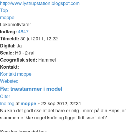
http://www.lystrupstation.blogspot.com
Top
moppe
Lokomotivfører
Indlæg:
4847
Tilmeldt:
30 jul 2011, 12:22
Digital:
Ja
Scale:
H0 - 2-rail
Geografisk sted:
Hammel
Kontakt:
Kontakt moppe
Websted
Re: træstammer i model
Citer
Indlæg
af
moppe
»
23 sep 2012, 22:31
Nu kan det godt ske at det bare er mig - men: på din Snps, er
stammerne ikke noget korte og ligger lidt løse i det?
Som jeg læser det her: