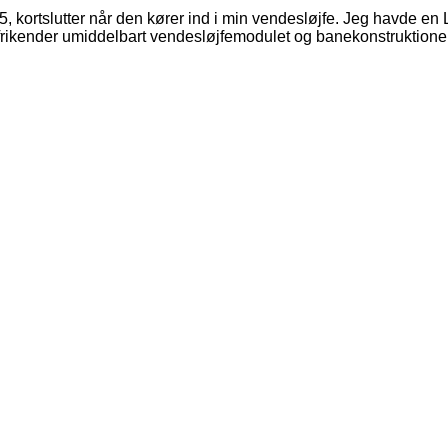
rtslutter når den kører ind i min vendesløjfe. Jeg havde en L
frikender umiddelbart vendesløjfemodulet og banekonstruktionen