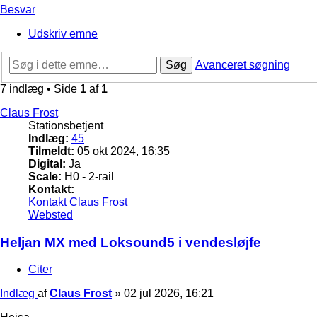
Besvar
Udskriv emne
Søg
Avanceret søgning
7 indlæg • Side
1
af
1
Claus Frost
Stationsbetjent
Indlæg:
45
Tilmeldt:
05 okt 2024, 16:35
Digital:
Ja
Scale:
H0 - 2-rail
Kontakt:
Kontakt Claus Frost
Websted
Heljan MX med Loksound5 i vendesløjfe
Citer
Indlæg
af
Claus Frost
»
02 jul 2026, 16:21