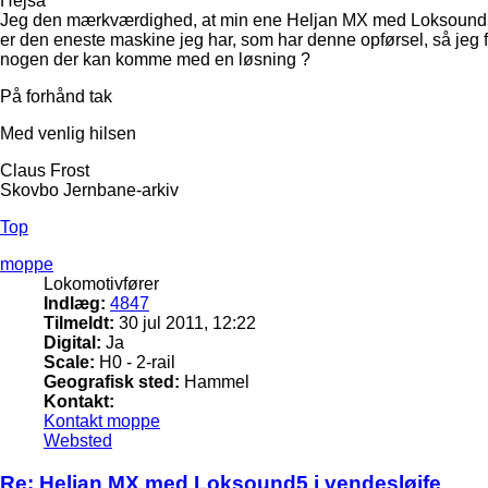
Hejsa
Jeg den mærkværdighed, at min ene Heljan MX med Loksound5, ko
er den eneste maskine jeg har, som har denne opførsel, så jeg 
nogen der kan komme med en løsning ?
På forhånd tak
Med venlig hilsen
Claus Frost
Skovbo Jernbane-arkiv
Top
moppe
Lokomotivfører
Indlæg:
4847
Tilmeldt:
30 jul 2011, 12:22
Digital:
Ja
Scale:
H0 - 2-rail
Geografisk sted:
Hammel
Kontakt:
Kontakt moppe
Websted
Re: Heljan MX med Loksound5 i vendesløjfe