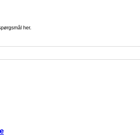
spørgsmål her.
e