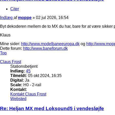
Citer
Indlæg
af
moppe
»
02 jul 2026, 16:54
Byt dekoderen mellem de to MX du har, bare for at være sikker p
Klaus
Mine sider:
http://www.modelbaneeuropa.dk
og
http://www.mop
Dette forum:
http://www.baneforum.dk
Top
Claus Frost
Stationsbetjent
Indlæg:
45
Tilmeldt:
05 okt 2024, 16:35
Digital:
Ja
Scale:
H0 - 2-rail
Kontakt:
Kontakt Claus Frost
Websted
Re: Heljan MX med Loksound5 i vendesløjfe