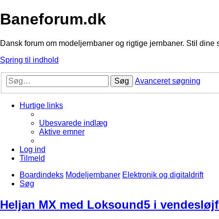
Baneforum.dk
Dansk forum om modeljernbaner og rigtige jernbaner. Stil dine 
Spring til indhold
Søg
Avanceret søgning
Hurtige links
Ubesvarede indlæg
Aktive emner
Log ind
Tilmeld
Boardindeks
Modeljernbaner
Elektronik og digitaldrift
Søg
Heljan MX med Loksound5 i vendesløjf