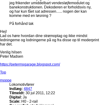
jeg frikender umiddelbart vendesløjfemodulet og
banekonstruktionen. Dekoderen er forholdsvis ny,
og har kun fået sat adressen….. nogen der kan
komme med en løsning ?
På forhånd tak
Hej!
Lad os høre hvordan dine strømoptag og ikke mindst
ledningerne og lodningerne på og fra disse op til moderprint
har det.
Venlig hilsen
Peter Madsen
https://petermsgarage.blogspot.com/
Top
moppe
Lokomotivfører
Indlæg:
4847
Tilmeldt:
30 jul 2011, 12:22
Digital:
Ja
Scale:
H0 - 2-rail