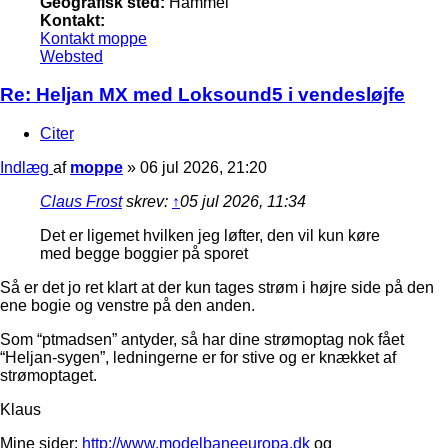
Geografisk sted:
Hammel
Kontakt:
Kontakt moppe
Websted
Re: Heljan MX med Loksound5 i vendesløjfe
Citer
Indlæg
af
moppe
»
06 jul 2026, 21:20
Claus Frost
skrev:
↑
05 jul 2026, 11:34
Det er ligemet hvilken jeg løfter, den vil kun køre
med begge boggier på sporet
Så er det jo ret klart at der kun tages strøm i højre side på den
ene bogie og venstre på den anden.
Som “ptmadsen” antyder, så har dine strømoptag nok fået
“Heljan-sygen”, ledningerne er for stive og er knækket af
strømoptaget.
Klaus
Mine sider:
http://www.modelbaneeuropa.dk
og