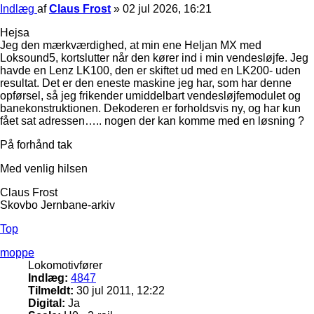
Indlæg
af
Claus Frost
»
02 jul 2026, 16:21
Hejsa
Jeg den mærkværdighed, at min ene Heljan MX med
Loksound5, kortslutter når den kører ind i min vendesløjfe. Jeg
havde en Lenz LK100, den er skiftet ud med en LK200- uden
resultat. Det er den eneste maskine jeg har, som har denne
opførsel, så jeg frikender umiddelbart vendesløjfemodulet og
banekonstruktionen. Dekoderen er forholdsvis ny, og har kun
fået sat adressen….. nogen der kan komme med en løsning ?
På forhånd tak
Med venlig hilsen
Claus Frost
Skovbo Jernbane-arkiv
Top
moppe
Lokomotivfører
Indlæg:
4847
Tilmeldt:
30 jul 2011, 12:22
Digital:
Ja