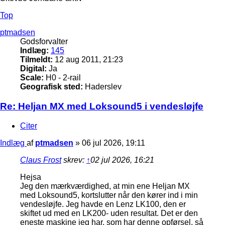
Top
ptmadsen
Godsforvalter
Indlæg:
145
Tilmeldt:
12 aug 2011, 21:23
Digital:
Ja
Scale:
H0 - 2-rail
Geografisk sted:
Haderslev
Re: Heljan MX med Loksound5 i vendesløjfe
Citer
Indlæg
af
ptmadsen
»
06 jul 2026, 19:11
Claus Frost
skrev:
↑
02 jul 2026, 16:21
Hejsa
Jeg den mærkværdighed, at min ene Heljan MX
med Loksound5, kortslutter når den kører ind i min
vendesløjfe. Jeg havde en Lenz LK100, den er
skiftet ud med en LK200- uden resultat. Det er den
eneste maskine jeg har, som har denne opførsel, så