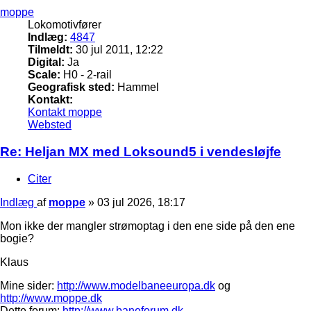
moppe
Lokomotivfører
Indlæg:
4847
Tilmeldt:
30 jul 2011, 12:22
Digital:
Ja
Scale:
H0 - 2-rail
Geografisk sted:
Hammel
Kontakt:
Kontakt moppe
Websted
Re: Heljan MX med Loksound5 i vendesløjfe
Citer
Indlæg
af
moppe
»
03 jul 2026, 18:17
Mon ikke der mangler strømoptag i den ene side på den ene
bogie?
Klaus
Mine sider:
http://www.modelbaneeuropa.dk
og
http://www.moppe.dk
Dette forum:
http://www.baneforum.dk