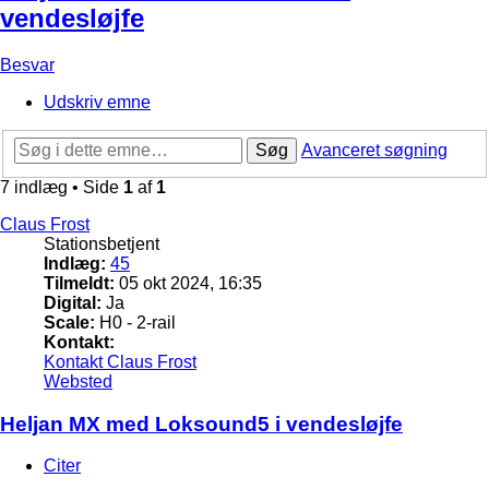
vendesløjfe
Besvar
Udskriv emne
Søg
Avanceret søgning
7 indlæg • Side
1
af
1
Claus Frost
Stationsbetjent
Indlæg:
45
Tilmeldt:
05 okt 2024, 16:35
Digital:
Ja
Scale:
H0 - 2-rail
Kontakt:
Kontakt Claus Frost
Websted
Heljan MX med Loksound5 i vendesløjfe
Citer