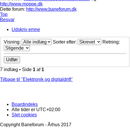
http://www.moppe.dk
Dette forum:
http://www.baneforum.dk
Top
Besvar
Udskriv emne
Visning:
Sorter efter:
Retning:
7 indlæg • Side
1
af
1
Tilbage til "Elektronik og digitaldrift"
Boardindeks
Alle tider er
UTC+02:00
Slet cookies
Copyright Baneforum - Århus 2017