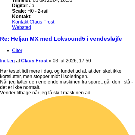
Tilmeldt:
05 okt 2024, 16:35
Digital:
Ja
Scale:
H0 - 2-rail
Kontakt:
Kontakt Claus Frost
Websted
Re: Heljan MX med Loksound5 i vendesløjfe
Citer
Indlæg
af
Claus Frost
»
03 jul 2026, 17:50
Har testet lidt mere i dag, og fundet ud af, at den sket ikke
kortslutter, men stopper midt i isoleringen.
Når jeg løfter den ene ende maskinen fra sporet, går den i stå -
det er ikke normalt.
Vender tilbage når jeg få skilt maskinen ad