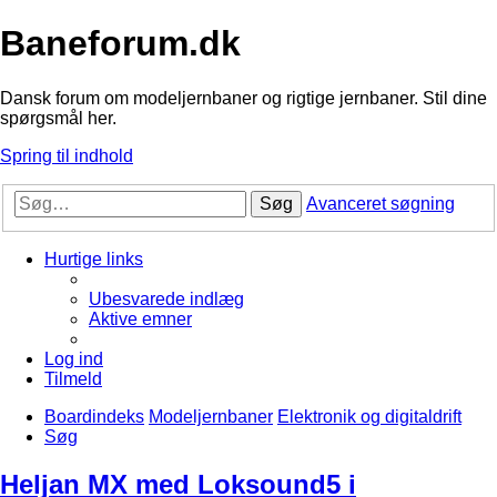
Baneforum.dk
Dansk forum om modeljernbaner og rigtige jernbaner. Stil dine
spørgsmål her.
Spring til indhold
Søg
Avanceret søgning
Hurtige links
Ubesvarede indlæg
Aktive emner
Log ind
Tilmeld
Boardindeks
Modeljernbaner
Elektronik og digitaldrift
Søg
Heljan MX med Loksound5 i