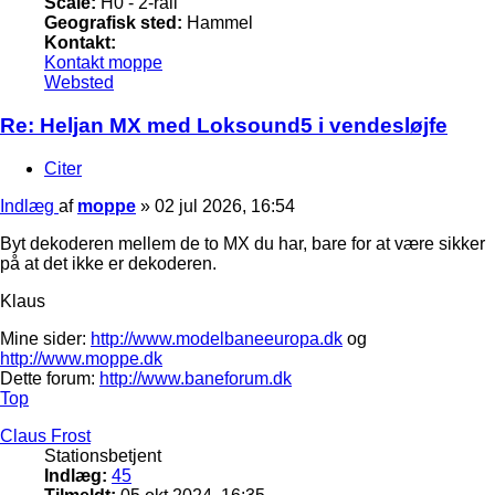
Scale:
H0 - 2-rail
Geografisk sted:
Hammel
Kontakt:
Kontakt moppe
Websted
Re: Heljan MX med Loksound5 i vendesløjfe
Citer
Indlæg
af
moppe
»
02 jul 2026, 16:54
Byt dekoderen mellem de to MX du har, bare for at være sikker
på at det ikke er dekoderen.
Klaus
Mine sider:
http://www.modelbaneeuropa.dk
og
http://www.moppe.dk
Dette forum:
http://www.baneforum.dk
Top
Claus Frost
Stationsbetjent
Indlæg:
45