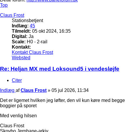
Top
Claus Frost
Stationsbetjent
Indlæg:
45
Tilmeldt:
05 okt 2024, 16:35
Digital:
Ja
Scale:
H0 - 2-rail
Kontakt:
Kontakt Claus Frost
Websted
Re: Heljan MX med Loksound5 i vendesløjfe
Citer
Indlæg
af
Claus Frost
»
05 jul 2026, 11:34
Det er ligemet hvilken jeg løfter, den vil kun køre med begge
boggier på sporet
Med venlig hilsen
Claus Frost
Skovbo Jernbane-arkiv