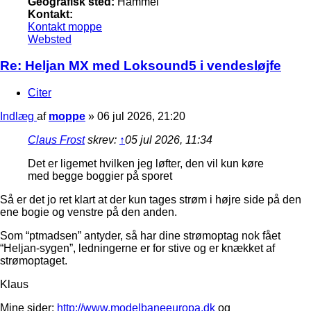
Geografisk sted:
Hammel
Kontakt:
Kontakt moppe
Websted
Re: Heljan MX med Loksound5 i vendesløjfe
Citer
Indlæg
af
moppe
»
06 jul 2026, 21:20
Claus Frost
skrev:
↑
05 jul 2026, 11:34
Det er ligemet hvilken jeg løfter, den vil kun køre
med begge boggier på sporet
Så er det jo ret klart at der kun tages strøm i højre side på den
ene bogie og venstre på den anden.
Som “ptmadsen” antyder, så har dine strømoptag nok fået
“Heljan-sygen”, ledningerne er for stive og er knækket af
strømoptaget.
Klaus
Mine sider:
http://www.modelbaneeuropa.dk
og