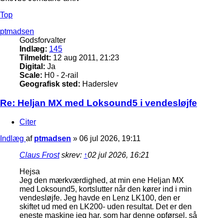
Top
ptmadsen
Godsforvalter
Indlæg:
145
Tilmeldt:
12 aug 2011, 21:23
Digital:
Ja
Scale:
H0 - 2-rail
Geografisk sted:
Haderslev
Re: Heljan MX med Loksound5 i vendesløjfe
Citer
Indlæg
af
ptmadsen
»
06 jul 2026, 19:11
Claus Frost
skrev:
↑
02 jul 2026, 16:21
Hejsa
Jeg den mærkværdighed, at min ene Heljan MX
med Loksound5, kortslutter når den kører ind i min
vendesløjfe. Jeg havde en Lenz LK100, den er
skiftet ud med en LK200- uden resultat. Det er den
eneste maskine jeg har, som har denne opførsel, så