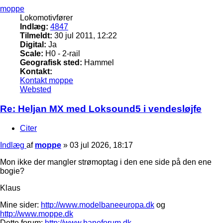
moppe
Lokomotivfører
Indlæg:
4847
Tilmeldt:
30 jul 2011, 12:22
Digital:
Ja
Scale:
H0 - 2-rail
Geografisk sted:
Hammel
Kontakt:
Kontakt moppe
Websted
Re: Heljan MX med Loksound5 i vendesløjfe
Citer
Indlæg
af
moppe
»
03 jul 2026, 18:17
Mon ikke der mangler strømoptag i den ene side på den ene
bogie?
Klaus
Mine sider:
http://www.modelbaneeuropa.dk
og
http://www.moppe.dk
Dette forum:
http://www.baneforum.dk