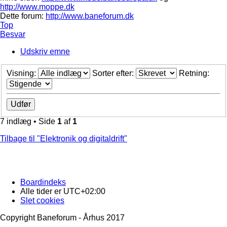
http://www.moppe.dk
Dette forum:
http://www.baneforum.dk
Top
Besvar
Udskriv emne
Visning:
Sorter efter:
Retning:
7 indlæg • Side
1
af
1
Tilbage til "Elektronik og digitaldrift"
Boardindeks
Alle tider er
UTC+02:00
Slet cookies
Copyright Baneforum - Århus 2017