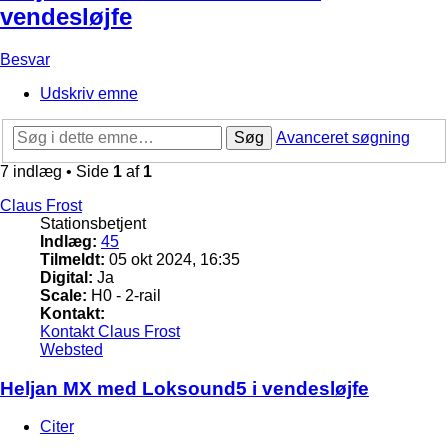
vendesløjfe
Besvar
Udskriv emne
Søg
Avanceret søgning
7 indlæg • Side
1
af
1
Claus Frost
Stationsbetjent
Indlæg:
45
Tilmeldt:
05 okt 2024, 16:35
Digital:
Ja
Scale:
H0 - 2-rail
Kontakt:
Kontakt Claus Frost
Websted
Heljan MX med Loksound5 i vendesløjfe
Citer