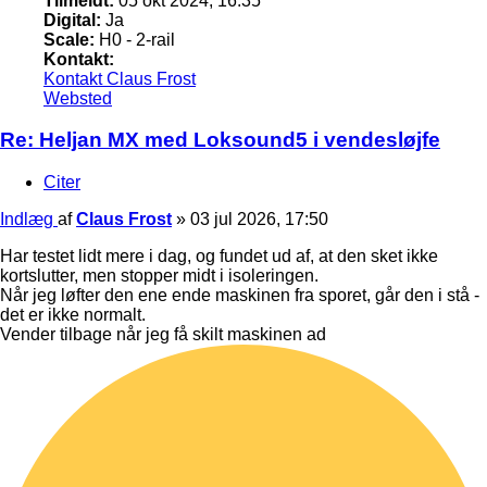
Tilmeldt:
05 okt 2024, 16:35
Digital:
Ja
Scale:
H0 - 2-rail
Kontakt:
Kontakt Claus Frost
Websted
Re: Heljan MX med Loksound5 i vendesløjfe
Citer
Indlæg
af
Claus Frost
»
03 jul 2026, 17:50
Har testet lidt mere i dag, og fundet ud af, at den sket ikke
kortslutter, men stopper midt i isoleringen.
Når jeg løfter den ene ende maskinen fra sporet, går den i stå -
det er ikke normalt.
Vender tilbage når jeg få skilt maskinen ad