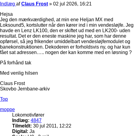
Indlæg
af
Claus Frost
»
02 jul 2026, 16:21
Hejsa
Jeg den mærkværdighed, at min ene Heljan MX med
Loksound5, kortslutter når den kører ind i min vendesløjfe. Jeg
havde en Lenz LK100, den er skiftet ud med en LK200- uden
resultat. Det er den eneste maskine jeg har, som har denne
opførsel, så jeg frikender umiddelbart vendesløjfemodulet og
banekonstruktionen. Dekoderen er forholdsvis ny, og har kun
fået sat adressen….. nogen der kan komme med en løsning ?
På forhånd tak
Med venlig hilsen
Claus Frost
Skovbo Jernbane-arkiv
Top
moppe
Lokomotivfører
Indlæg:
4847
Tilmeldt:
30 jul 2011, 12:22
Digital:
Ja