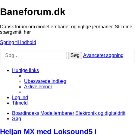
Baneforum.dk
Dansk forum om modeljernbaner og rigtige jernbaner. Stil dine
spørgsmål her.
Spring til indhold
Søg
Avanceret søgning
Hurtige links
Ubesvarede indlæg
Aktive emner
Log ind
Tilmeld
Boardindeks
Modeljernbaner
Elektronik og digitaldrift
Søg
Heljan MX med Loksound5 i