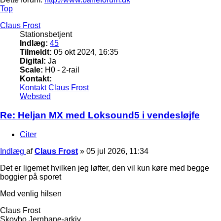
Top
Claus Frost
Stationsbetjent
Indlæg:
45
Tilmeldt:
05 okt 2024, 16:35
Digital:
Ja
Scale:
H0 - 2-rail
Kontakt:
Kontakt Claus Frost
Websted
Re: Heljan MX med Loksound5 i vendesløjfe
Citer
Indlæg
af
Claus Frost
»
05 jul 2026, 11:34
Det er ligemet hvilken jeg løfter, den vil kun køre med begge
boggier på sporet
Med venlig hilsen
Claus Frost
Skovbo Jernbane-arkiv