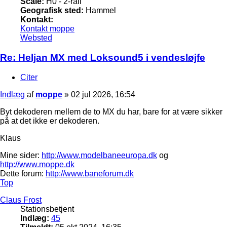
Scale:
H0 - 2-rail
Geografisk sted:
Hammel
Kontakt:
Kontakt moppe
Websted
Re: Heljan MX med Loksound5 i vendesløjfe
Citer
Indlæg
af
moppe
»
02 jul 2026, 16:54
Byt dekoderen mellem de to MX du har, bare for at være sikker
på at det ikke er dekoderen.
Klaus
Mine sider:
http://www.modelbaneeuropa.dk
og
http://www.moppe.dk
Dette forum:
http://www.baneforum.dk
Top
Claus Frost
Stationsbetjent
Indlæg:
45