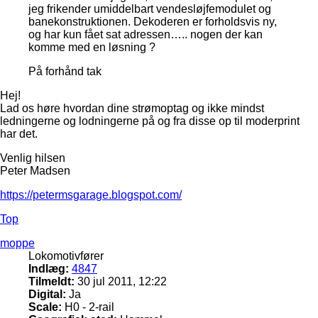
jeg frikender umiddelbart vendesløjfemodulet og
banekonstruktionen. Dekoderen er forholdsvis ny,
og har kun fået sat adressen….. nogen der kan
komme med en løsning ?
På forhånd tak
Hej!
Lad os høre hvordan dine strømoptag og ikke mindst
ledningerne og lodningerne på og fra disse op til moderprint
har det.
Venlig hilsen
Peter Madsen
https://petermsgarage.blogspot.com/
Top
moppe
Lokomotivfører
Indlæg:
4847
Tilmeldt:
30 jul 2011, 12:22
Digital:
Ja
Scale:
H0 - 2-rail