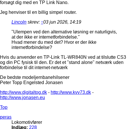
forsøgt dig med en TP Link Nano.
Jeg henviser til en billig simpel router.
Lincoln
skrev:
↑
03 jun 2026, 14:19
"Ulempen ved den alternative løsning er naturligvis,
at der ikke er internetforbindelse."
Hvad mener du med det? Hvor er der ikke
internetforbindelse?
Hvis du anvender en TP-Link TL-WR840N ved at tilslutte CS3
og din PC fysisk til den. Er det et "stand alone" netværk uden
forbindelse til dit internet-netværk
De bedste modeljernbanehilsener
Peter Topp Engelsted Jonasen
http://www.digitaltog.dk
-
http://www.kvv73.dk
-
http://www.jonasen.eu
Top
peras
Lokomotivfører
Indlæg:
228