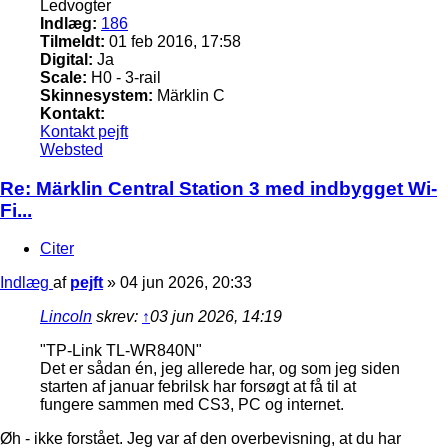
Ledvogter
Indlæg:
186
Tilmeldt:
01 feb 2016, 17:58
Digital:
Ja
Scale:
H0 - 3-rail
Skinnesystem:
Märklin C
Kontakt:
Kontakt pejft
Websted
Re: Märklin Central Station 3 med indbygget Wi-
Fi...
Citer
Indlæg
af
pejft
»
04 jun 2026, 20:33
Lincoln
skrev:
↑
03 jun 2026, 14:19
"TP-Link TL-WR840N"
Det er sådan én, jeg allerede har, og som jeg siden
starten af januar febrilsk har forsøgt at få til at
fungere sammen med CS3, PC og internet.
Øh - ikke forstået. Jeg var af den overbevisning, at du har