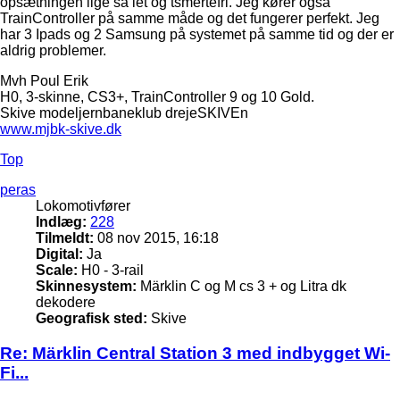
opsætningen lige så let og tsmertefri. Jeg kører også
TrainController på samme måde og det fungerer perfekt. Jeg
har 3 Ipads og 2 Samsung på systemet på samme tid og der er
aldrig problemer.
Mvh Poul Erik
H0, 3-skinne, CS3+, TrainController 9 og 10 Gold.
Skive modeljernbaneklub drejeSKIVEn
www.mjbk-skive.dk
Top
peras
Lokomotivfører
Indlæg:
228
Tilmeldt:
08 nov 2015, 16:18
Digital:
Ja
Scale:
H0 - 3-rail
Skinnesystem:
Märklin C og M cs 3 + og Litra dk
dekodere
Geografisk sted:
Skive
Re: Märklin Central Station 3 med indbygget Wi-
Fi...