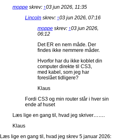
moppe
skrev:
↑
03 jun 2026, 11:35
Lincoln
skrev:
↑
03 jun 2026, 07:16
moppe
skrev:
↑
03 jun 2026,
06:12
Det ER en nem måde. Der
findes ikke nemmere måder.
Hvorfor har du ikke koblet din
computer direkte til CS3,
med kabel, som jeg har
foreslået tidligere?
Klaus
Fordi CS3 og min router står i hver sin
ende af huset
Læs lige en gang til, hvad jeg skriver…….
Klaus
Læs lige en gang til, hvad jeg skrev 5 januar 2026: