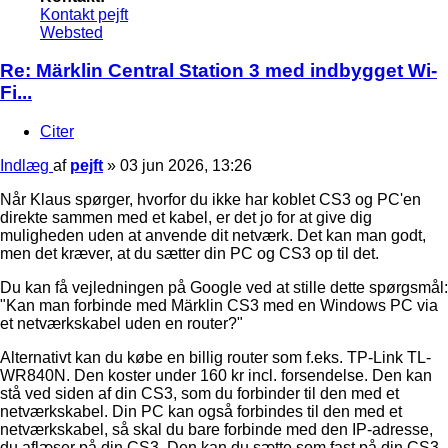
Kontakt pejft
Websted
Re: Märklin Central Station 3 med indbygget Wi-
Fi...
Citer
Indlæg
af
pejft
»
03 jun 2026, 13:26
Når Klaus spørger, hvorfor du ikke har koblet CS3 og PC'en
direkte sammen med et kabel, er det jo for at give dig
muligheden uden at anvende dit netværk. Det kan man godt,
men det kræver, at du sætter din PC og CS3 op til det.
Du kan få vejledningen på Google ved at stille dette spørgsmål:
"Kan man forbinde med Märklin CS3 med en Windows PC via
et netværkskabel uden en router?"
Alternativt kan du købe en billig router som f.eks. TP-Link TL-
WR840N. Den koster under 160 kr incl. forsendelse. Den kan
stå ved siden af din CS3, som du forbinder til den med et
netværkskabel. Din PC kan også forbindes til den med et
netværkskabel, så skal du bare forbinde med den IP-adresse,
du aflæser på din CS3. Den kan du sætte som fast på din CS3.