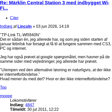
Re: Märklin Central Station 3 med indbygget Wi-
Fi...
Citer
Indlæg
af
Lincoln
»
03 jun 2026, 14:19
"TP-Link TL-WR840N"
Det er sådan én, jeg allerede har, og som jeg siden starten af
januar febrilsk har forsøgt at få til at fungere sammen med CS3,
PC og internet.
Jeg har også prøvet at google spørgsmålet, men havner på de
samme sider med vejledninger, jeg allerede har prøvet.
"Ulempen ved den alternative løsning er naturligvis, at der ikke
er internetforbindelse."
Hvad mener du med det? Hvor er der ikke internetforbindelse?
Top
moppe
Lokomotivfører
Indlæg:
4847
Tilmeldt:
30 jul 2011, 12:22