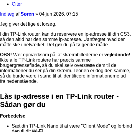
Citer
Indlæg
af
Søren
»
04 jun 2026, 07:15
Jeg giver det lige ét forsøg.
I din TP-Link router, kan du reservere en ip-adresse til din CS3,
så den altid har den samme ip-adresse. Uanfægtet hvad der
måtte ske i netværket. Det gør du på følgende måde.
OBS!
Vær opmærksom på, at skærmbillederne er
vejledende
!
Ikke alle TP-Link routere har præcis samme
brugergrænseflade, så du skal selv oversætte dem til de
informationer du ser på din skærm. Teorien er dog den samme,
så du burde være i stand til at identificere informationerne ud
fra nedenstående.
Lås ip-adresse i en TP-Link router -
Sådan gør du
Forbedelse
Sæt din TP-Link Nano til at være "Client Mode" og forbind
den til dit Wi-Fi.