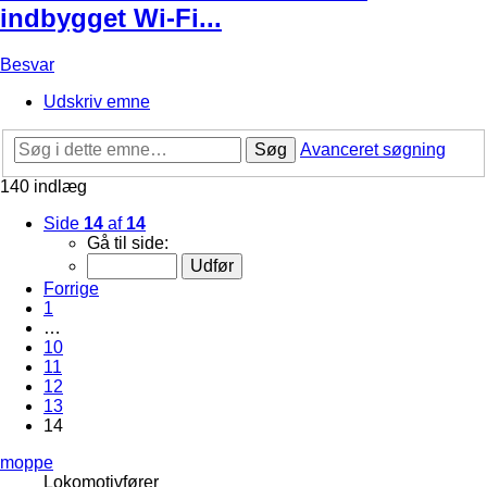
indbygget Wi-Fi...
Besvar
Udskriv emne
Søg
Avanceret søgning
140 indlæg
Side
14
af
14
Gå til side:
Forrige
1
…
10
11
12
13
14
moppe
Lokomotivfører