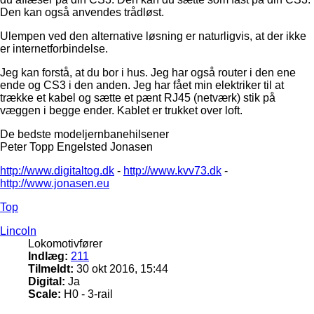
Den kan også anvendes trådløst.
Ulempen ved den alternative løsning er naturligvis, at der ikke
er internetforbindelse.
Jeg kan forstå, at du bor i hus. Jeg har også router i den ene
ende og CS3 i den anden. Jeg har fået min elektriker til at
trække et kabel og sætte et pænt RJ45 (netværk) stik på
væggen i begge ender. Kablet er trukket over loft.
De bedste modeljernbanehilsener
Peter Topp Engelsted Jonasen
http://www.digitaltog.dk
-
http://www.kvv73.dk
-
http://www.jonasen.eu
Top
Lincoln
Lokomotivfører
Indlæg:
211
Tilmeldt:
30 okt 2016, 15:44
Digital:
Ja
Scale:
H0 - 3-rail