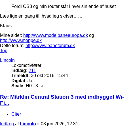
Fordi CS3 og min router står i hver sin ende af huset
Læs lige en gang til, hvad jeg skriver…….
Klaus
Mine sider:
http://www.modelbaneeuropa.dk
og
http://www.moppe.dk
Dette forum:
http://www.baneforum.dk
Top
Lincoln
Lokomotivfører
Indlæg:
211
Tilmeldt:
30 okt 2016, 15:44
Digital:
Ja
Scale:
H0 - 3-rail
Re: Märklin Central Station 3 med indbygget Wi-
Fi...
Citer
Indlæg
af
Lincoln
»
03 jun 2026, 12:31