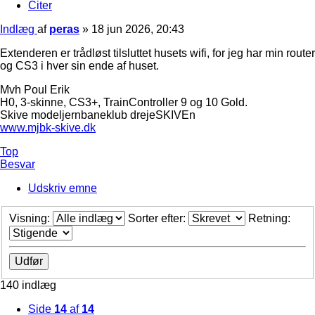
Citer
Indlæg
af
peras
»
18 jun 2026, 20:43
Extenderen er trådløst tilsluttet husets wifi, for jeg har min router
og CS3 i hver sin ende af huset.
Mvh Poul Erik
H0, 3-skinne, CS3+, TrainController 9 og 10 Gold.
Skive modeljernbaneklub drejeSKIVEn
www.mjbk-skive.dk
Top
Besvar
Udskriv emne
Visning:
Sorter efter:
Retning:
140 indlæg
Side
14
af
14