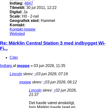
Indlæg:
4847
Tilmeldt:
30 jul 2011, 12:22
Digital:
Ja
Scale:
H0 - 2-rail
Geografisk sted:
Hammel
Kontakt:
Kontakt moppe
Websted
Re: Märklin Central Station 3 med indbygget Wi-
Fi...
Citer
Indlæg
af
moppe
»
03 jun 2026, 11:35
Lincoln
skrev:
↑
03 jun 2026, 07:16
moppe
skrev:
↑
03 jun 2026, 06:12
Lincoln
skrev:
↑
02 jun 2026,
21:37
Det havde været ønskeligt,
hvis Märklin havde lavet en