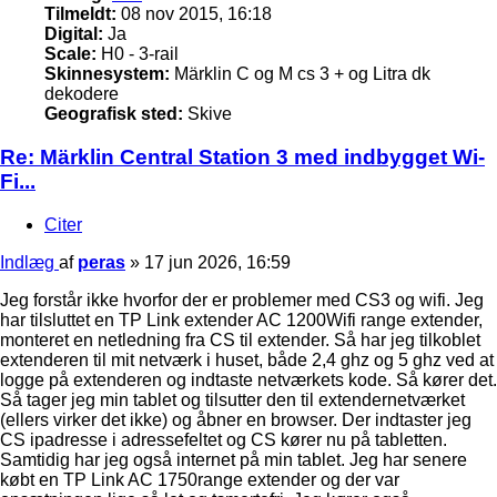
Tilmeldt:
08 nov 2015, 16:18
Digital:
Ja
Scale:
H0 - 3-rail
Skinnesystem:
Märklin C og M cs 3 + og Litra dk
dekodere
Geografisk sted:
Skive
Re: Märklin Central Station 3 med indbygget Wi-
Fi...
Citer
Indlæg
af
peras
»
17 jun 2026, 16:59
Jeg forstår ikke hvorfor der er problemer med CS3 og wifi. Jeg
har tilsluttet en TP Link extender AC 1200Wifi range extender,
monteret en netledning fra CS til extender. Så har jeg tilkoblet
extenderen til mit netværk i huset, både 2,4 ghz og 5 ghz ved at
logge på extenderen og indtaste netværkets kode. Så kører det.
Så tager jeg min tablet og tilsutter den til extendernetværket
(ellers virker det ikke) og åbner en browser. Der indtaster jeg
CS ipadresse i adressefeltet og CS kører nu på tabletten.
Samtidig har jeg også internet på min tablet. Jeg har senere
købt en TP Link AC 1750range extender og der var