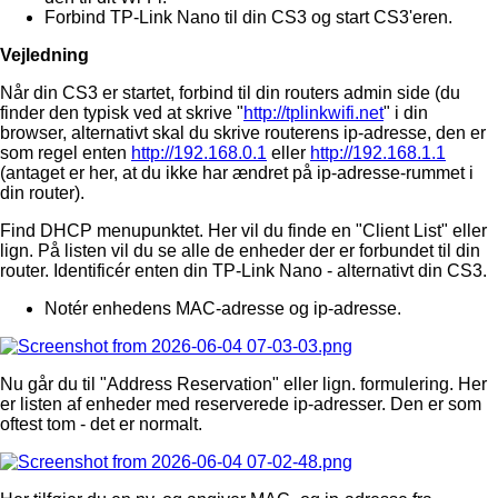
Forbind TP-Link Nano til din CS3 og start CS3'eren.
Vejledning
Når din CS3 er startet, forbind til din routers admin side (du
finder den typisk ved at skrive "
http://tplinkwifi.net
" i din
browser, alternativt skal du skrive routerens ip-adresse, den er
som regel enten
http://192.168.0.1
eller
http://192.168.1.1
(antaget er her, at du ikke har ændret på ip-adresse-rummet i
din router).
Find DHCP menupunktet. Her vil du finde en "Client List" eller
lign. På listen vil du se alle de enheder der er forbundet til din
router. Identificér enten din TP-Link Nano - alternativt din CS3.
Notér enhedens MAC-adresse og ip-adresse.
Nu går du til "Address Reservation" eller lign. formulering. Her
er listen af enheder med reserverede ip-adresser. Den er som
oftest tom - det er normalt.