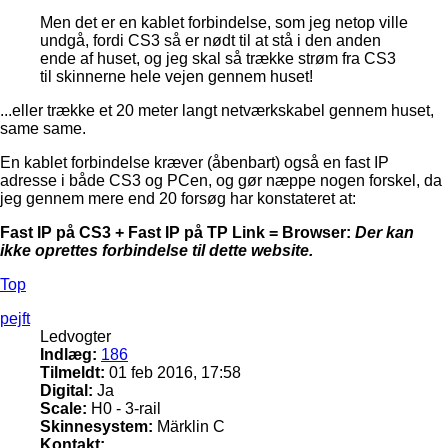
Men det er en kablet forbindelse, som jeg netop ville
undgå, fordi CS3 så er nødt til at stå i den anden
ende af huset, og jeg skal så trække strøm fra CS3
til skinnerne hele vejen gennem huset!
...eller trække et 20 meter langt netværkskabel gennem huset,
same same.
En kablet forbindelse kræver (åbenbart) også en fast IP
adresse i både CS3 og PCen, og gør næppe nogen forskel, da
jeg gennem mere end 20 forsøg har konstateret at:
Fast IP på CS3 + Fast IP på TP Link = Browser:
Der kan
ikke oprettes forbindelse til dette website.
Top
pejft
Ledvogter
Indlæg:
186
Tilmeldt:
01 feb 2016, 17:58
Digital:
Ja
Scale:
H0 - 3-rail
Skinnesystem:
Märklin C
Kontakt: