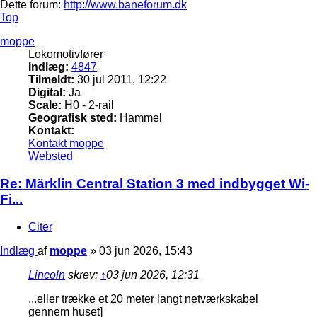
Dette forum:
http://www.baneforum.dk
Top
moppe
Lokomotivfører
Indlæg:
4847
Tilmeldt:
30 jul 2011, 12:22
Digital:
Ja
Scale:
H0 - 2-rail
Geografisk sted:
Hammel
Kontakt:
Kontakt moppe
Websted
Re: Märklin Central Station 3 med indbygget Wi-
Fi...
Citer
Indlæg
af
moppe
»
03 jun 2026, 15:43
Lincoln
skrev:
↑
03 jun 2026, 12:31
...eller trække et 20 meter langt netværkskabel
gennem huset]