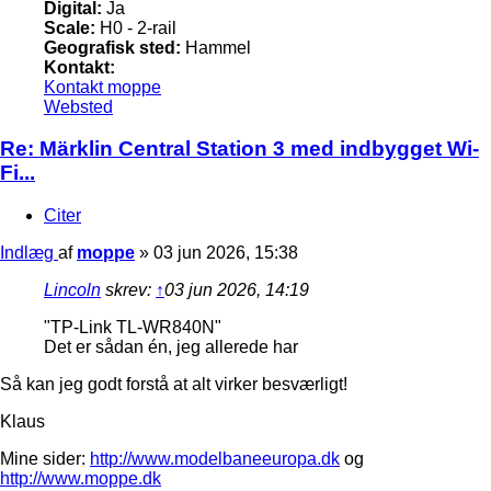
Digital:
Ja
Scale:
H0 - 2-rail
Geografisk sted:
Hammel
Kontakt:
Kontakt moppe
Websted
Re: Märklin Central Station 3 med indbygget Wi-
Fi...
Citer
Indlæg
af
moppe
»
03 jun 2026, 15:38
Lincoln
skrev:
↑
03 jun 2026, 14:19
"TP-Link TL-WR840N"
Det er sådan én, jeg allerede har
Så kan jeg godt forstå at alt virker besværligt!
Klaus
Mine sider:
http://www.modelbaneeuropa.dk
og
http://www.moppe.dk