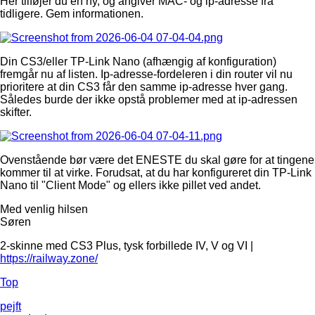
Her tilføjer du en ny, og angiver MAC- og ip-adresse fra
tidligere. Gem informationen.
Din CS3/eller TP-Link Nano (afhængig af konfiguration)
fremgår nu af listen. Ip-adresse-fordeleren i din router vil nu
prioritere at din CS3 får den samme ip-adresse hver gang.
Således burde der ikke opstå problemer med at ip-adressen
skifter.
Ovenstående bør være det ENESTE du skal gøre for at tingene
kommer til at virke. Forudsat, at du har konfigureret din TP-Link
Nano til "Client Mode" og ellers ikke pillet ved andet.
Med venlig hilsen
Søren
2-skinne med CS3 Plus, tysk forbillede IV, V og VI |
https://railway.zone/
Top
pejft