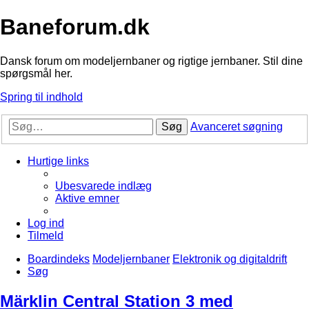
Baneforum.dk
Dansk forum om modeljernbaner og rigtige jernbaner. Stil dine
spørgsmål her.
Spring til indhold
Søg
Avanceret søgning
Hurtige links
Ubesvarede indlæg
Aktive emner
Log ind
Tilmeld
Boardindeks
Modeljernbaner
Elektronik og digitaldrift
Søg
Märklin Central Station 3 med