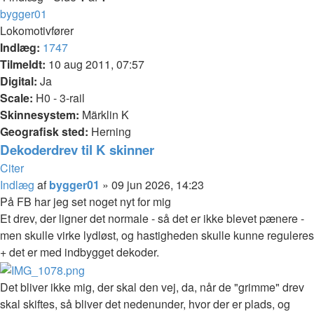
bygger01
Lokomotivfører
Indlæg:
1747
Tilmeldt:
10 aug 2011, 07:57
Digital:
Ja
Scale:
H0 - 3-rail
Skinnesystem:
Märklin K
Geografisk sted:
Herning
Dekoderdrev til K skinner
Citer
Indlæg
af
bygger01
»
09 jun 2026, 14:23
På FB har jeg set noget nyt for mig
Et drev, der ligner det normale - så det er ikke blevet pænere -
men skulle virke lydløst, og hastigheden skulle kunne reguleres
+ det er med indbygget dekoder.
Det bliver ikke mig, der skal den vej, da, når de "grimme" drev
skal skiftes, så bliver det nedenunder, hvor der er plads, og