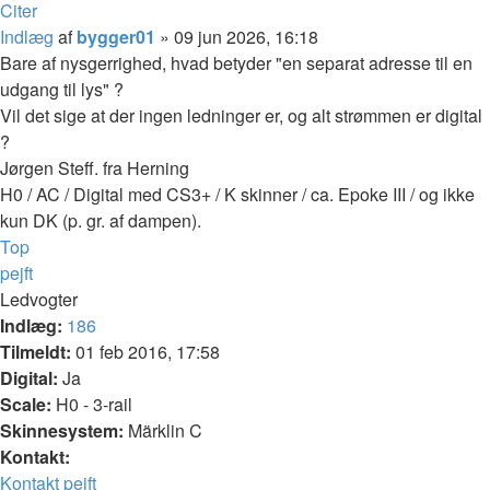
Citer
Indlæg
af
bygger01
»
09 jun 2026, 16:18
Bare af nysgerrighed, hvad betyder "en separat adresse til en
udgang til lys" ?
Vil det sige at der ingen ledninger er, og alt strømmen er digital
?
Jørgen Steff. fra Herning
H0 / AC / Digital med CS3+ / K skinner / ca. Epoke III / og ikke
kun DK (p. gr. af dampen).
Top
pejft
Ledvogter
Indlæg:
186
Tilmeldt:
01 feb 2016, 17:58
Digital:
Ja
Scale:
H0 - 3-rail
Skinnesystem:
Märklin C
Kontakt:
Kontakt pejft