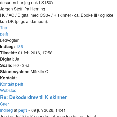
desuden har jeg nok LS150’er
Jørgen Steff. fra Herning
H0 / AC / Digital med CS3+ / K skinner / ca. Epoke III / og ikke
kun DK (p. gr. af dampen).
Top
pejft
Ledvogter
Indlæg:
186
Tilmeldt:
01 feb 2016, 17:58
Digital:
Ja
Scale:
H0 - 3-rail
Skinnesystem:
Märklin C
Kontakt:
Kontakt pejft
Websted
Re: Dekoderdrev til K skinner
Citer
Indlæg
af
pejft
»
09 jun 2026, 14:41
Jeg kender ikke K-spor drevet, men jeg har en del af