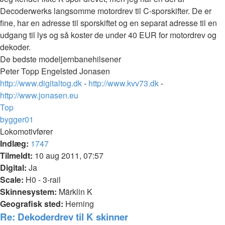
Decoderwerks langsomme motordrev til C-sporskifter. De er
fine, har en adresse til sporskiftet og en separat adresse til en
udgang til lys og så koster de under 40 EUR for motordrev og
dekoder.
De bedste modeljernbanehilsener
Peter Topp Engelsted Jonasen
http://www.digitaltog.dk
-
http://www.kvv73.dk
-
http://www.jonasen.eu
Top
bygger01
Lokomotivfører
Indlæg:
1747
Tilmeldt:
10 aug 2011, 07:57
Digital:
Ja
Scale:
H0 - 3-rail
Skinnesystem:
Märklin K
Geografisk sted:
Herning
Re: Dekoderdrev til K skinner