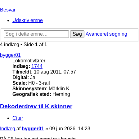
Besvar
Udskriv emne
Søg
Avanceret søgning
4 indlæg • Side
1
af
1
bygger01
Lokomotivfører
Indlæg:
1744
Tilmeldt:
10 aug 2011, 07:57
Digital:
Ja
Scale:
H0 - 3-rail
Skinnesystem:
Märklin K
Geografisk sted:
Herning
Dekoderdrev til K skinner
Citer
Indlæg
af
bygger01
»
09 jun 2026, 14:23