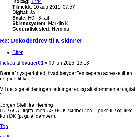
Indlæg:
1744
Tilmeldt:
10 aug 2011, 07:57
Digital:
Ja
Scale:
H0 - 3-rail
Skinnesystem:
Märklin K
Geografisk sted:
Herning
Re: Dekoderdrev til K skinner
Citer
Indlæg
af
bygger01
»
09 jun 2026, 16:18
Bare af nysgerrighed, hvad betyder "en separat adresse til en
udgang til lys" ?
Vil det sige at der ingen ledninger er, og alt strømmen er digital
?
Jørgen Steff. fra Herning
H0 / AC / Digital med CS3+ / K skinner / ca. Epoke III / og ikke
kun DK (p. gr. af dampen).
Top
pejft