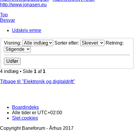
http://www.jonasen.eu
Top
Besvar
Udskriv emne
Visning:
Sorter efter:
Retning:
4 indlæg • Side
1
af
1
Tilbage til "Elektronik og digitaldrift"
Boardindeks
Alle tider er
UTC+02:00
Slet cookies
Copyright Baneforum - Århus 2017