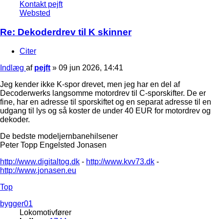
Kontakt pejft
Websted
Re: Dekoderdrev til K skinner
Citer
Indlæg
af
pejft
»
09 jun 2026, 14:41
Jeg kender ikke K-spor drevet, men jeg har en del af
Decoderwerks langsomme motordrev til C-sporskifter. De er
fine, har en adresse til sporskiftet og en separat adresse til en
udgang til lys og så koster de under 40 EUR for motordrev og
dekoder.
De bedste modeljernbanehilsener
Peter Topp Engelsted Jonasen
http://www.digitaltog.dk
-
http://www.kvv73.dk
-
http://www.jonasen.eu
Top
bygger01
Lokomotivfører