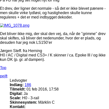
På FB har jeg set noget nyt for mig
Et drev, der ligner det normale - så det er ikke blevet pænere -
men skulle virke lydløst, og hastigheden skulle kunne
reguleres + det er med indbygget dekoder.
Det bliver ikke mig, der skal den vej, da, når de "grimme" drev
skal skiftes, så bliver det nedenunder, hvor der er plads, og
desuden har jeg nok LS150’er
Jørgen Steff. fra Herning
H0 / AC / Digital med CS3+ / K skinner / ca. Epoke III / og ikke
kun DK (p. gr. af dampen).
Top
pejft
Ledvogter
Indlæg:
186
Tilmeldt:
01 feb 2016, 17:58
Digital:
Ja
Scale:
H0 - 3-rail
Skinnesystem:
Märklin C
Kontakt: