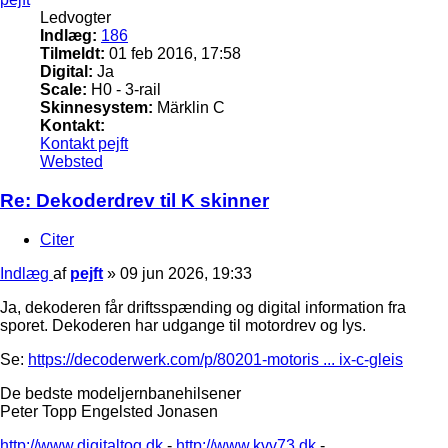
Ledvogter
Indlæg:
186
Tilmeldt:
01 feb 2016, 17:58
Digital:
Ja
Scale:
H0 - 3-rail
Skinnesystem:
Märklin C
Kontakt:
Kontakt pejft
Websted
Re: Dekoderdrev til K skinner
Citer
Indlæg
af
pejft
»
09 jun 2026, 19:33
Ja, dekoderen får driftsspænding og digital information fra
sporet. Dekoderen har udgange til motordrev og lys.
Se:
https://decoderwerk.com/p/80201-motoris ... ix-c-gleis
De bedste modeljernbanehilsener
Peter Topp Engelsted Jonasen
http://www.digitaltog.dk
-
http://www.kvv73.dk
-