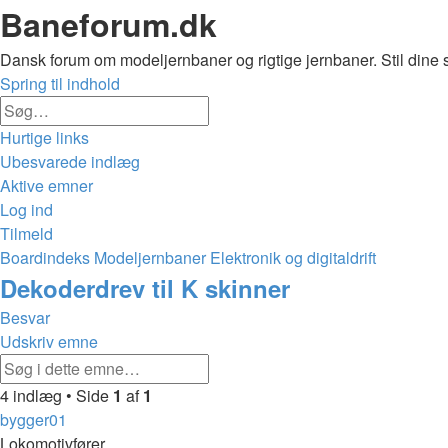
Baneforum.dk
Dansk forum om modeljernbaner og rigtige jernbaner. Stil dine 
Spring til indhold
Avanceret
Søg
søgning
Hurtige links
Ubesvarede indlæg
Aktive emner
Log ind
Tilmeld
Boardindeks
Modeljernbaner
Elektronik og digitaldrift
Søg
Dekoderdrev til K skinner
Besvar
Udskriv emne
Avanceret
Søg
søgning
4 indlæg • Side
1
af
1
bygger01
Lokomotivfører