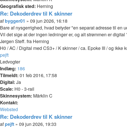
Geografisk sted:
Herning
Re: Dekoderdrev til K skinner
Citer
Indlæg
af
bygger01
»
09 jun 2026, 16:18
Bare af nysgerrighed, hvad betyder "en separat adresse til en ud
Vil det sige at der ingen ledninger er, og alt strømmen er digital 
Jørgen Steff. fra Herning
H0 / AC / Digital med CS3+ / K skinner / ca. Epoke III / og ikke 
Top
pejft
Ledvogter
Indlæg:
186
Tilmeldt:
01 feb 2016, 17:58
Digital:
Ja
Scale:
H0 - 3-rail
Skinnesystem:
Märklin C
Kontakt:
Kontakt
Websted
pejft
Re: Dekoderdrev til K skinner
Citer
Indlæg
af
pejft
»
09 jun 2026, 19:33