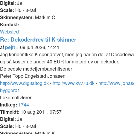
Digital:
Ja
Scale:
H0 - 3-rail
Skinnesystem:
Märklin C
Kontakt:
Kontakt
Websted
pejft
Re: Dekoderdrev til K skinner
Citer
Indlæg
af
pejft
»
09 jun 2026, 14:41
Jeg kender ikke K-spor drevet, men jeg har en del af Decoderwerk
og så koster de under 40 EUR for motordrev og dekoder.
De bedste modeljernbanehilsener
Peter Topp Engelsted Jonasen
http://www.digitaltog.dk
-
http://www.kvv73.dk
-
http://www.jonas
Top
bygger01
Lokomotivfører
Indlæg:
1744
Tilmeldt:
10 aug 2011, 07:57
Digital:
Ja
Scale:
H0 - 3-rail
Skinnesystem:
Märklin K