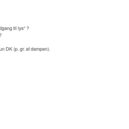
gang til lys" ?
?
kun DK (p. gr. af dampen).