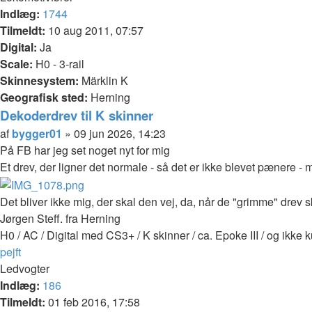
Indlæg:
1744
Tilmeldt:
10 aug 2011, 07:57
Digital:
Ja
Scale:
H0 - 3-rail
Skinnesystem:
Märklin K
Geografisk sted:
Herning
Dekoderdrev til K skinner
Citer
Indlæg
af
bygger01
»
09 jun 2026, 14:23
På FB har jeg set noget nyt for mig
Et drev, der ligner det normale - så det er ikke blevet pænere -
Det bliver ikke mig, der skal den vej, da, når de "grimme" drev 
Jørgen Steff. fra Herning
H0 / AC / Digital med CS3+ / K skinner / ca. Epoke III / og ikke 
Top
pejft
Ledvogter
Indlæg:
186
Tilmeldt:
01 feb 2016, 17:58