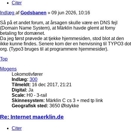
Citer
Indlæg
af
Godsbanen
»
09 jun 2026, 10:16
Så på et andet forum, at årsagen skulle være en DNS fejl
(Domain Name System), at Märklin havde glemt at forny
betaling for domænet.
Da jeg først prøvede at tjekke hjemmesiden, stod blot at den
ikke kunne findes. Senere kom der en henvisning til TYPO3 dot
org. (Typo3 bruges til at programmere hjemmesider).
Top
Mogens
Lokomotivfører
Indlæg:
300
Tilmeldt:
16 dec 2017, 21:21
Digital:
Ja
Scale:
H0 - 3-rail
Skinnesystem:
Märklin C cs 3 + med tp link
Geografisk sted:
3650 Ølstykke
Re: Internet maerklin.de
Citer