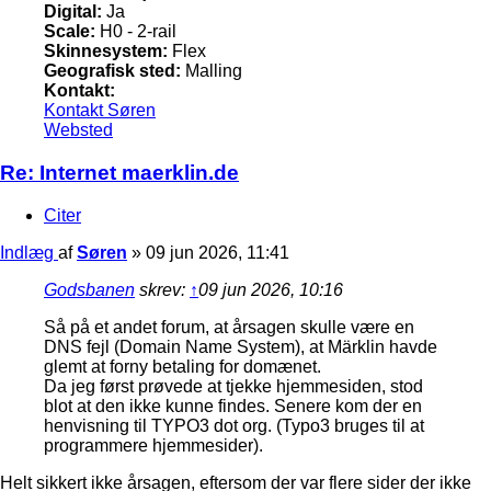
Digital:
Ja
Scale:
H0 - 2-rail
Skinnesystem:
Flex
Geografisk sted:
Malling
Kontakt:
Kontakt Søren
Websted
Re: Internet maerklin.de
Citer
Indlæg
af
Søren
»
09 jun 2026, 11:41
Godsbanen
skrev:
↑
09 jun 2026, 10:16
Så på et andet forum, at årsagen skulle være en
DNS fejl (Domain Name System), at Märklin havde
glemt at forny betaling for domænet.
Da jeg først prøvede at tjekke hjemmesiden, stod
blot at den ikke kunne findes. Senere kom der en
henvisning til TYPO3 dot org. (Typo3 bruges til at
programmere hjemmesider).
Helt sikkert ikke årsagen, eftersom der var flere sider der ikke