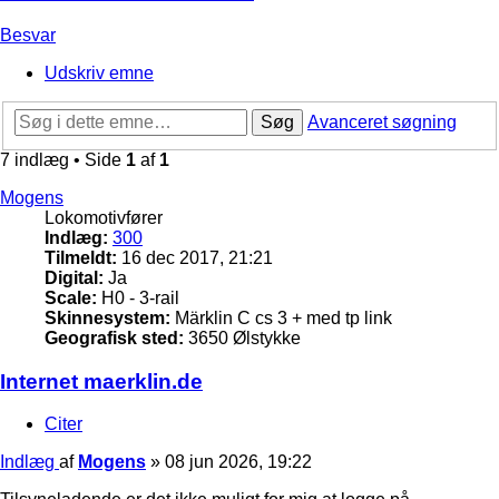
Besvar
Udskriv emne
Søg
Avanceret søgning
7 indlæg • Side
1
af
1
Mogens
Lokomotivfører
Indlæg:
300
Tilmeldt:
16 dec 2017, 21:21
Digital:
Ja
Scale:
H0 - 3-rail
Skinnesystem:
Märklin C cs 3 + med tp link
Geografisk sted:
3650 Ølstykke
Internet maerklin.de
Citer
Indlæg
af
Mogens
»
08 jun 2026, 19:22