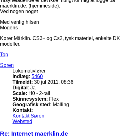
Tilsyneladende er det ikke muligt for mig at logge på
maerklin.de. (hjemmeside).
Ved nogen noget
Med venlig hilsen
Mogens
Kører Märklin. CS3+ og Cs2, tysk materiel, enkelte DK
modeller.
Top
Søren
Lokomotivfører
Indlæg:
5460
Tilmeldt:
30 jul 2011, 08:36
Digital:
Ja
Scale:
H0 - 2-rail
Skinnesystem:
Flex
Geografisk sted:
Malling
Kontakt:
Kontakt Søren
Websted
Re: Internet maerklin.de