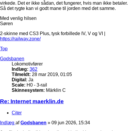
virkede. Det er ikke sådan, det fungerer, hvis man ikke betaler.
Så det rygte kan vi godt mane til jorden med det samme.
Med venlig hilsen
Søren
2-skinne med CS3 Plus, tysk forbillede IV, V og VI |
https://railway.zone/
Top
Godsbanen
Lokomotivfører
Indlæg:
362
Tilmeldt:
28 mar 2019, 01:05
Digital:
Ja
Scale:
H0 - 3-rail
Skinnesystem:
Märklin C
Re: Internet maerklin.de
Citer
Indlæg
af
Godsbanen
»
09 jun 2026, 15:34