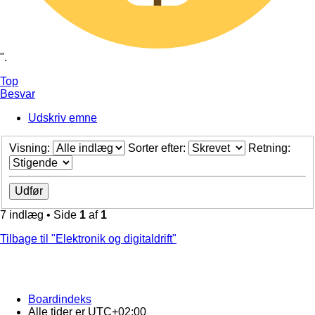
".
Top
Besvar
Udskriv emne
Visning:
Sorter efter:
Retning:
7 indlæg • Side
1
af
1
Tilbage til "Elektronik og digitaldrift"
Boardindeks
Alle tider er
UTC+02:00