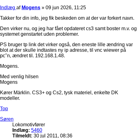
Indlæg
af
Mogens
»
09 jun 2026, 11:25
Takker for din info, jeg fik beskeden om at der var forkert navn.
Den virker nu, og jeg har fået opdateret cs3 samt boster m.v. og
systemet genstartet uden problemer.
PS bruger tp link det virker også, den eneste lille ændring var
blot at der skulle indtastes ny ip adresse, til vnc wiewer på
pc"n, ændret til. 192.168.1.48.
Mogens.
Med venlig hilsen
Mogens
Kører Märklin. CS3+ og Cs2, tysk materiel, enkelte DK
modeller.
Top
Søren
Lokomotivfører
Indlæg:
5460
Tilmeldt:
30 jul 2011, 08:36