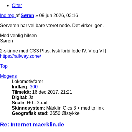
Citer
Indlæg
af
Søren
»
09 jun 2026, 03:16
Serveren har vel bare været nede. Det virker igen.
Med venlig hilsen
Søren
2-skinne med CS3 Plus, tysk forbillede IV, V og VI |
https://railway.zone/
Top
Mogens
Lokomotivfører
Indlæg:
300
Tilmeldt:
16 dec 2017, 21:21
Digital:
Ja
Scale:
H0 - 3-rail
Skinnesystem:
Märklin C cs 3 + med tp link
Geografisk sted:
3650 Ølstykke
Re: Internet maerklin.de