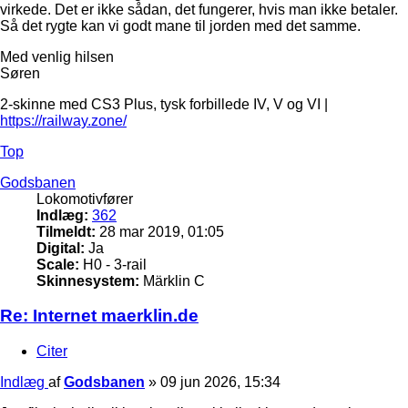
virkede. Det er ikke sådan, det fungerer, hvis man ikke betaler.
Så det rygte kan vi godt mane til jorden med det samme.
Med venlig hilsen
Søren
2-skinne med CS3 Plus, tysk forbillede IV, V og VI |
https://railway.zone/
Top
Godsbanen
Lokomotivfører
Indlæg:
362
Tilmeldt:
28 mar 2019, 01:05
Digital:
Ja
Scale:
H0 - 3-rail
Skinnesystem:
Märklin C
Re: Internet maerklin.de
Citer
Indlæg
af
Godsbanen
»
09 jun 2026, 15:34