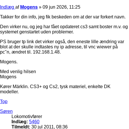
Indlæg
af
Mogens
»
09 jun 2026, 11:25
Takker for din info, jeg fik beskeden om at der var forkert navn.
Den virker nu, og jeg har fået opdateret cs3 samt boster m.v. og
systemet genstartet uden problemer.
PS bruger tp link det virker også, den eneste lille ændring var
blot at der skulle indtastes ny ip adresse, til vnc wiewer på
pc"n, ændret til. 192.168.1.48.
Mogens.
Med venlig hilsen
Mogens
Kører Märklin. CS3+ og Cs2, tysk materiel, enkelte DK
modeller.
Top
Søren
Lokomotivfører
Indlæg:
5460
Tilmeldt:
30 jul 2011, 08:36