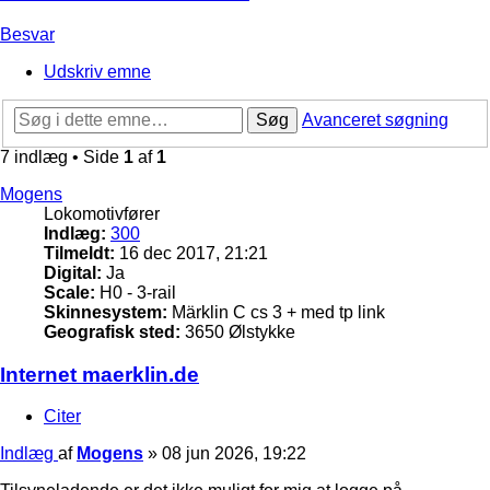
Besvar
Udskriv emne
Søg
Avanceret søgning
7 indlæg • Side
1
af
1
Mogens
Lokomotivfører
Indlæg:
300
Tilmeldt:
16 dec 2017, 21:21
Digital:
Ja
Scale:
H0 - 3-rail
Skinnesystem:
Märklin C cs 3 + med tp link
Geografisk sted:
3650 Ølstykke
Internet maerklin.de
Citer
Indlæg
af
Mogens
»
08 jun 2026, 19:22