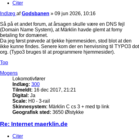
Citer
Indlæg
af
Godsbanen
»
09 jun 2026, 10:16
Så på et andet forum, at årsagen skulle være en DNS fejl
(Domain Name System), at Märklin havde glemt at forny
betaling for domænet.
Da jeg først prøvede at tjekke hjemmesiden, stod blot at den
ikke kunne findes. Senere kom der en henvisning til TYPO3 dot
org. (Typo3 bruges til at programmere hjemmesider).
Top
Mogens
Lokomotivfører
Indlæg:
300
Tilmeldt:
16 dec 2017, 21:21
Digital:
Ja
Scale:
H0 - 3-rail
Skinnesystem:
Märklin C cs 3 + med tp link
Geografisk sted:
3650 Ølstykke
Re: Internet maerklin.de
Citer