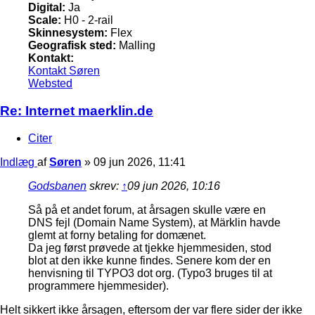
Digital:
Ja
Scale:
H0 - 2-rail
Skinnesystem:
Flex
Geografisk sted:
Malling
Kontakt:
Kontakt Søren
Websted
Re: Internet maerklin.de
Citer
Indlæg
af
Søren
»
09 jun 2026, 11:41
Godsbanen
skrev:
↑
09 jun 2026, 10:16
Så på et andet forum, at årsagen skulle være en
DNS fejl (Domain Name System), at Märklin havde
glemt at forny betaling for domænet.
Da jeg først prøvede at tjekke hjemmesiden, stod
blot at den ikke kunne findes. Senere kom der en
henvisning til TYPO3 dot org. (Typo3 bruges til at
programmere hjemmesider).
Helt sikkert ikke årsagen, eftersom der var flere sider der ikke