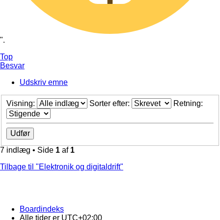
".
Top
Besvar
Udskriv emne
Visning:
Sorter efter:
Retning:
7 indlæg • Side
1
af
1
Tilbage til "Elektronik og digitaldrift"
Boardindeks
Alle tider er
UTC+02:00