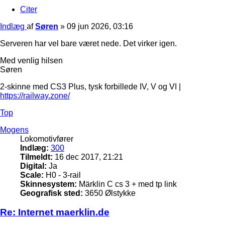
Citer
Indlæg
af
Søren
»
09 jun 2026, 03:16
Serveren har vel bare været nede. Det virker igen.
Med venlig hilsen
Søren
2-skinne med CS3 Plus, tysk forbillede IV, V og VI |
https://railway.zone/
Top
Mogens
Lokomotivfører
Indlæg:
300
Tilmeldt:
16 dec 2017, 21:21
Digital:
Ja
Scale:
H0 - 3-rail
Skinnesystem:
Märklin C cs 3 + med tp link
Geografisk sted:
3650 Ølstykke
Re: Internet maerklin.de