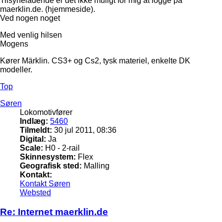
Tilsyneladende er det ikke muligt for mig at logge på
maerklin.de. (hjemmeside).
Ved nogen noget
Med venlig hilsen
Mogens
Kører Märklin. CS3+ og Cs2, tysk materiel, enkelte DK
modeller.
Top
Søren
Lokomotivfører
Indlæg:
5460
Tilmeldt:
30 jul 2011, 08:36
Digital:
Ja
Scale:
H0 - 2-rail
Skinnesystem:
Flex
Geografisk sted:
Malling
Kontakt:
Kontakt Søren
Websted
Re: Internet maerklin.de