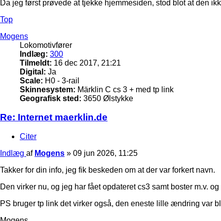
Da jeg først prøvede at tjekke hjemmesiden, stod blot at den i
Top
Mogens
Lokomotivfører
Indlæg:
300
Tilmeldt:
16 dec 2017, 21:21
Digital:
Ja
Scale:
H0 - 3-rail
Skinnesystem:
Märklin C cs 3 + med tp link
Geografisk sted:
3650 Ølstykke
Re: Internet maerklin.de
Citer
Indlæg
af
Mogens
»
09 jun 2026, 11:25
Takker for din info, jeg fik beskeden om at der var forkert navn.
Den virker nu, og jeg har fået opdateret cs3 samt boster m.v. o
PS bruger tp link det virker også, den eneste lille ændring var bl
Mogens.