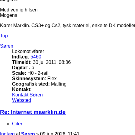
Med venlig hilsen
Mogens
Kører Märklin. CS3+ og Cs2, tysk materiel, enkelte DK modeller
Top
Søren
Lokomotivfører
Indlæg:
5460
Tilmeldt:
30 jul 2011, 08:36
Digital:
Ja
Scale:
H0 - 2-rail
Skinnesystem:
Flex
Geografisk sted:
Malling
Kontakt:
Kontakt Søren
Websted
Re: Internet maerklin.de
Citer
Indlæg
af
Søren
»
09 jun 2026, 11:41