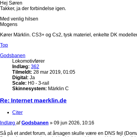
Hej Søren
Takker, ja der forbindelse igen.
Med venlig hilsen
Mogens
Kører Märklin. CS3+ og Cs2, tysk materiel, enkelte DK modeller
Top
Godsbanen
Lokomotivfører
Indlæg:
362
Tilmeldt:
28 mar 2019, 01:05
Digital:
Ja
Scale:
H0 - 3-rail
Skinnesystem:
Märklin C
Re: Internet maerklin.de
Citer
Indlæg
af
Godsbanen
»
09 jun 2026, 10:16
Så på et andet forum, at årsagen skulle være en DNS fejl (Dom