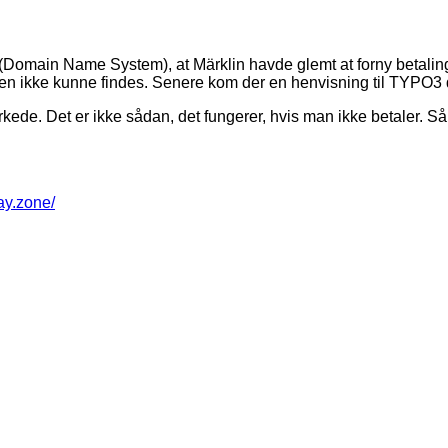
 (Domain Name System), at Märklin havde glemt at forny betali
 den ikke kunne findes. Senere kom der en henvisning til TYPO3 
virkede. Det er ikke sådan, det fungerer, hvis man ikke betaler. 
way.zone/