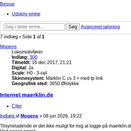
Besvar
Udskriv emne
Søg
Avanceret søgning
7 indlæg • Side
1
af
1
Mogens
Lokomotivfører
Indlæg:
300
Tilmeldt:
16 dec 2017, 21:21
Digital:
Ja
Scale:
H0 - 3-rail
Skinnesystem:
Märklin C cs 3 + med tp link
Geografisk sted:
3650 Ølstykke
Internet maerklin.de
Citer
Indlæg
af
Mogens
»
08 jun 2026, 19:22
Tilsyneladende er det ikke muligt for mig at logge på maerklin.