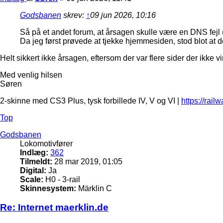
Godsbanen
skrev:
↑
09 jun 2026, 10:16
Så på et andet forum, at årsagen skulle være en DNS fejl
Da jeg først prøvede at tjekke hjemmesiden, stod blot at
Helt sikkert ikke årsagen, eftersom der var flere sider der ikke 
Med venlig hilsen
Søren
2-skinne med CS3 Plus, tysk forbillede IV, V og VI |
https://rail
Top
Godsbanen
Lokomotivfører
Indlæg:
362
Tilmeldt:
28 mar 2019, 01:05
Digital:
Ja
Scale:
H0 - 3-rail
Skinnesystem:
Märklin C
Re: Internet maerklin.de