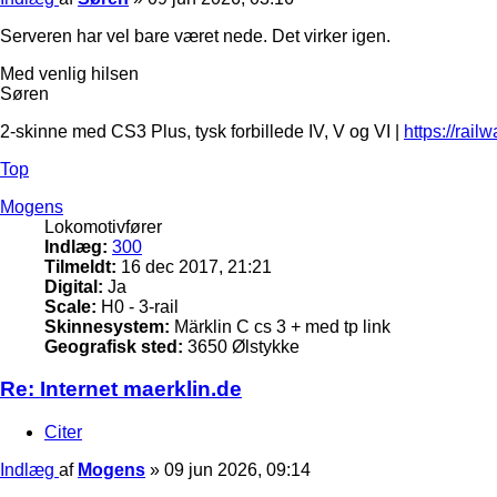
Serveren har vel bare været nede. Det virker igen.
Med venlig hilsen
Søren
2-skinne med CS3 Plus, tysk forbillede IV, V og VI |
https://rail
Top
Mogens
Lokomotivfører
Indlæg:
300
Tilmeldt:
16 dec 2017, 21:21
Digital:
Ja
Scale:
H0 - 3-rail
Skinnesystem:
Märklin C cs 3 + med tp link
Geografisk sted:
3650 Ølstykke
Re: Internet maerklin.de
Citer
Indlæg
af
Mogens
»
09 jun 2026, 09:14