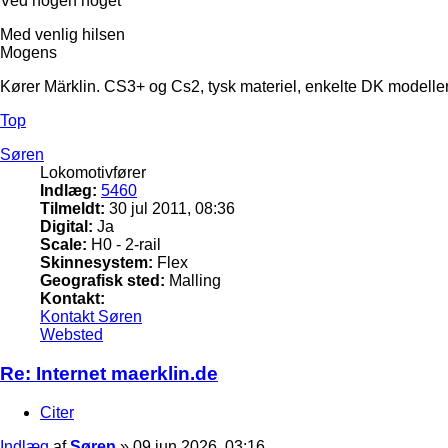
Ved nogen noget
Med venlig hilsen
Mogens
Kører Märklin. CS3+ og Cs2, tysk materiel, enkelte DK modeller
Top
Søren
Lokomotivfører
Indlæg:
5460
Tilmeldt:
30 jul 2011, 08:36
Digital:
Ja
Scale:
H0 - 2-rail
Skinnesystem:
Flex
Geografisk sted:
Malling
Kontakt:
Kontakt Søren
Websted
Re: Internet maerklin.de
Citer
Indlæg
af
Søren
»
09 jun 2026, 03:16