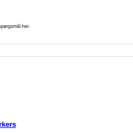
spørgsmål her.
rkers