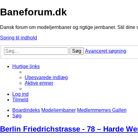
Baneforum.dk
Dansk forum om modeljernbaner og rigtige jernbaner. Stil dine 
Spring til indhold
Søg
Avanceret søgning
Hurtige links
Ubesvarede indlæg
Aktive emner
Log ind
Tilmeld
Boardindeks
Modeljernbaner
Medlemmernes Galleri
Søg
Berlin Friedrichstrasse - 78 – Harde We