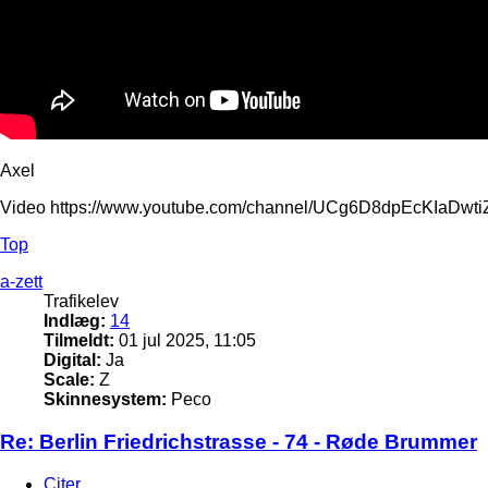
Axel
Video https://www.youtube.com/channel/UCg6D8dpEcKIaDw
Top
a-zett
Trafikelev
Indlæg:
14
Tilmeldt:
01 jul 2025, 11:05
Digital:
Ja
Scale:
Z
Skinnesystem:
Peco
Re: Berlin Friedrichstrasse - 74 - Røde Brummer
Citer