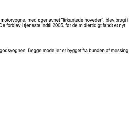
torvogne, med øgenavnet "firkantede hoveder", blev brugt i
forblev i tjeneste indtil 2005, før de midlertidigt fandt et nyt
godsvognen. Begge modeller er bygget fra bunden af ​​messing