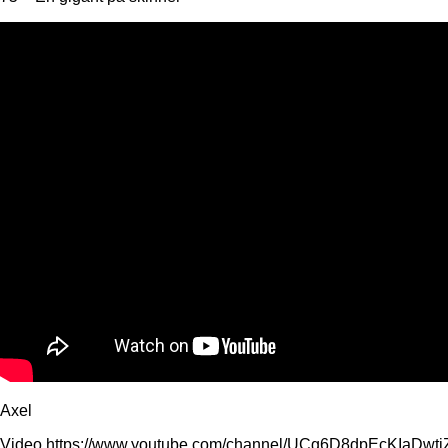
Axel
Video https://www.youtube.com/channel/UCg6D8dpEcKIaDw