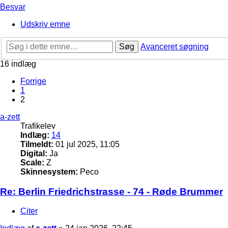
Besvar
Udskriv emne
Søg
Avanceret søgning
16 indlæg
Forrige
1
2
a-zett
Trafikelev
Indlæg:
14
Tilmeldt:
01 jul 2025, 11:05
Digital:
Ja
Scale:
Z
Skinnesystem:
Peco
Re: Berlin Friedrichstrasse - 74 - Røde Brummer
Citer