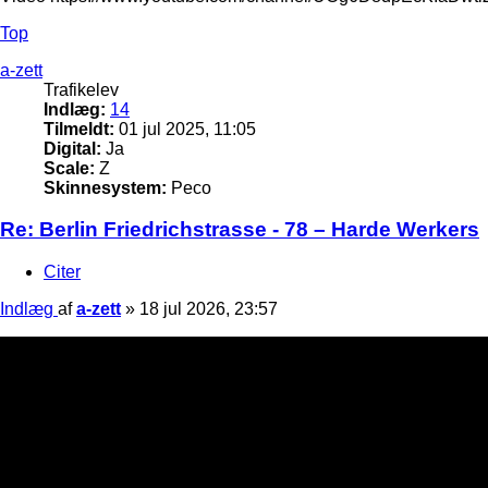
Top
a-zett
Trafikelev
Indlæg:
14
Tilmeldt:
01 jul 2025, 11:05
Digital:
Ja
Scale:
Z
Skinnesystem:
Peco
Re: Berlin Friedrichstrasse - 78 – Harde Werkers
Citer
Indlæg
af
a-zett
»
18 jul 2026, 23:57