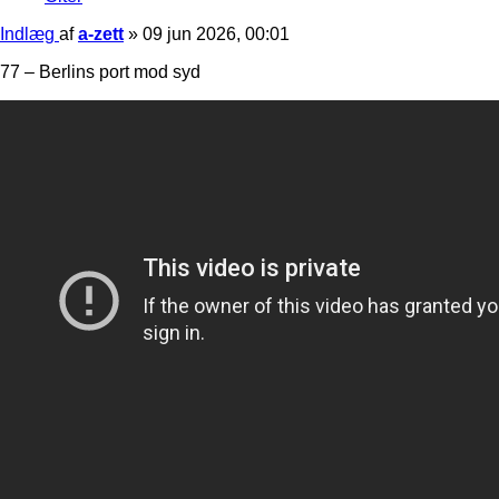
Indlæg
af
a-zett
»
09 jun 2026, 00:01
77 – Berlins port mod syd