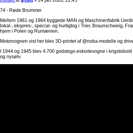
Indlæg
af
a-zett
»
24 jan 2026, 22:45
74 - Røde Brummer
Mellem 1961 og 1964 byggede MAN og Maschinenfabrik Uerding
lokal-, ekspres-, special- og hurtigtog i Trier, Braunschweig, Fra
hjem i Polen og Rumænien.
Motorvognen vist her blev 3D-printet af @noba-modelle og driv
I 1944 og 1945 blev 4.700 godstogs-eskortevogne i krigstidss
og nysølv.