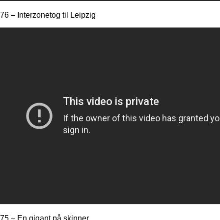
76 – Interzonetog til Leipzig
75 – En gigant på skinner