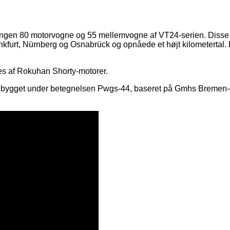
en 80 motorvogne og 55 mellemvogne af VT24-serien. Disse mo
nkfurt, Nürnberg og Osnabrück og opnåede et højt kilometertal. De 
es af Rokuhan Shorty-motorer.
til bygget under betegnelsen Pwgs-44, baseret på Gmhs Bremen-