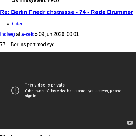
Skinnesystem:
Peco
Re: Berlin Friedrichstrasse - 74 - Røde Brummer
Citer
Indlæg
af
a-zett
»
09 jun 2026, 00:01
77 – Berlins port mod syd