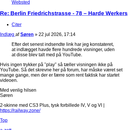
Websted
Re: Berlin Friedrichstrasse - 78 – Harde Werkers
Citer
Indlæg
af
Søren
»
22 jul 2026, 17:14
Efter det senest indsendte link har jeg konstateret,
at indlægget havde flere hundrede visninger, uden
at disse blev talt med på YouTube.
Hvis ingen trykker på "play" så tæller visningen ikke på
YouTube. Så det skrevne her på forum, har måske været set
mange gange, men der er færre som rent faktisk har startet
videoen.
Med venlig hilsen
Søren
2-skinne med CS3 Plus, tysk forbillede IV, V og VI |
https://railway.zone/
Top