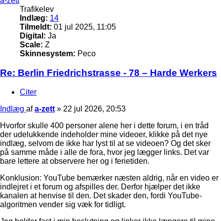
a-zett
Trafikelev
Indlæg:
14
Tilmeldt:
01 jul 2025, 11:05
Digital:
Ja
Scale:
Z
Skinnesystem:
Peco
Re: Berlin Friedrichstrasse - 78 – Harde Werkers
Citer
Indlæg
af
a-zett
»
22 jul 2026, 20:53
Hvorfor skulle 400 personer alene her i dette forum, i en tråd
der udelukkende indeholder mine videoer, klikke på det nye
indlæg, selvom de ikke har lyst til at se videoen? Og det sker
på samme måde i alle de fora, hvor jeg lægger links. Det var
bare lettere at observere her og i ferietiden.
Konklusion: YouTube bemærker næsten aldrig, når en video er
indlejret i et forum og afspilles der. Derfor hjælper det ikke
kanalen at henvise til den. Det skader den, fordi YouTube-
algoritmen vender sig væk for tidligt.