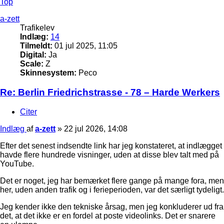
Top
a-zett
Trafikelev
Indlæg:
14
Tilmeldt:
01 jul 2025, 11:05
Digital:
Ja
Scale:
Z
Skinnesystem:
Peco
Re: Berlin Friedrichstrasse - 78 – Harde Werkers
Citer
Indlæg
af
a-zett
»
22 jul 2026, 14:08
Efter det senest indsendte link har jeg konstateret, at indlægget
havde flere hundrede visninger, uden at disse blev talt med på
YouTube.
Det er noget, jeg har bemærket flere gange på mange fora, men
her, uden anden trafik og i ferieperioden, var det særligt tydeligt.
Jeg kender ikke den tekniske årsag, men jeg konkluderer ud fra
det, at det ikke er en fordel at poste videolinks. Det er snarere