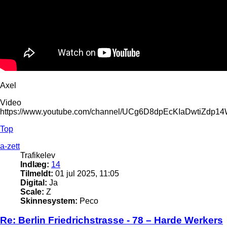
Axel
Video
https://www.youtube.com/channel/UCg6D8dpEcKIaDwtiZdp1
Top
a-zett
Trafikelev
Indlæg:
14
Tilmeldt:
01 jul 2025, 11:05
Digital:
Ja
Scale:
Z
Skinnesystem:
Peco
Re: Berlin Friedrichstrasse - 78 – Harde Werkers