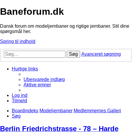
Baneforum.dk
Dansk forum om modeljernbaner og rigtige jernbaner. Stil dine
spørgsmål her.
Spring til indhold
Søg
Avanceret søgning
Hurtige links
Ubesvarede indlæg
Aktive emner
Log ind
Tilmeld
Boardindeks
Modeljernbaner
Medlemmernes Galleri
Søg
Berlin Friedrichstrasse - 78 – Harde