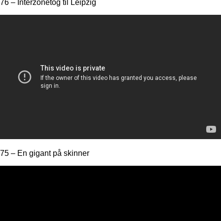
76 – Interzonetog til Leipzig
75 – En gigant på skinner