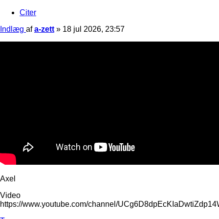
Citer
Indlæg
af
a-zett
»
18 jul 2026, 23:57
Axel
Video
https://www.youtube.com/channel/UCg6D8dpEcKIaDwtiZdp1