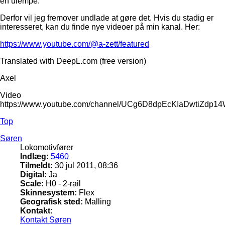
en ulempe.
Derfor vil jeg fremover undlade at gøre det. Hvis du stadig er
interesseret, kan du finde nye videoer på min kanal. Her:
https://www.youtube.com/@a-zett/featured
Translated with DeepL.com (free version)
Axel
Video
https://www.youtube.com/channel/UCg6D8dpEcKIaDwtiZdp1
Top
Søren
Lokomotivfører
Indlæg:
5460
Tilmeldt:
30 jul 2011, 08:36
Digital:
Ja
Scale:
H0 - 2-rail
Skinnesystem:
Flex
Geografisk sted:
Malling
Kontakt:
Kontakt Søren