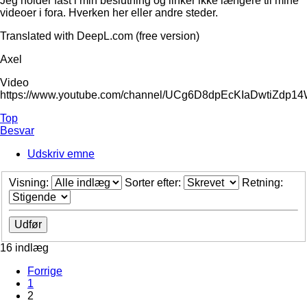
Jeg holder fast i min beslutning og linker ikke længere til mine
videoer i fora. Hverken her eller andre steder.
Translated with DeepL.com (free version)
Axel
Video
https://www.youtube.com/channel/UCg6D8dpEcKIaDwtiZdp1
Top
Besvar
Udskriv emne
Visning:
Sorter efter:
Retning:
16 indlæg
Forrige
1
2