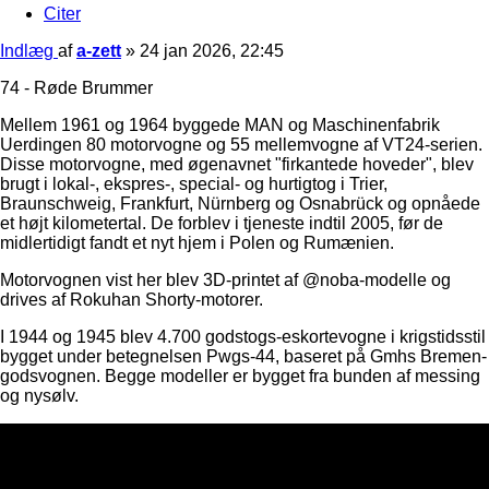
Citer
Indlæg
af
a-zett
»
24 jan 2026, 22:45
74 - Røde Brummer
Mellem 1961 og 1964 byggede MAN og Maschinenfabrik
Uerdingen 80 motorvogne og 55 mellemvogne af VT24-serien.
Disse motorvogne, med øgenavnet "firkantede hoveder", blev
brugt i lokal-, ekspres-, special- og hurtigtog i Trier,
Braunschweig, Frankfurt, Nürnberg og Osnabrück og opnåede
et højt kilometertal. De forblev i tjeneste indtil 2005, før de
midlertidigt fandt et nyt hjem i Polen og Rumænien.
Motorvognen vist her blev 3D-printet af @noba-modelle og
drives af Rokuhan Shorty-motorer.
I 1944 og 1945 blev 4.700 godstogs-eskortevogne i krigstidsstil
bygget under betegnelsen Pwgs-44, baseret på Gmhs Bremen-
godsvognen. Begge modeller er bygget fra bunden af ​​messing
og nysølv.