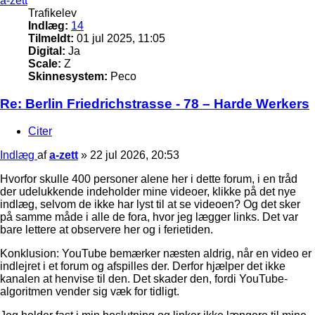
a-zett
Trafikelev
Indlæg:
14
Tilmeldt:
01 jul 2025, 11:05
Digital:
Ja
Scale:
Z
Skinnesystem:
Peco
Re: Berlin Friedrichstrasse - 78 – Harde Werkers
Citer
Indlæg
af
a-zett
»
22 jul 2026, 20:53
Hvorfor skulle 400 personer alene her i dette forum, i en tråd
der udelukkende indeholder mine videoer, klikke på det nye
indlæg, selvom de ikke har lyst til at se videoen? Og det sker
på samme måde i alle de fora, hvor jeg lægger links. Det var
bare lettere at observere her og i ferietiden.
Konklusion: YouTube bemærker næsten aldrig, når en video er
indlejret i et forum og afspilles der. Derfor hjælper det ikke
kanalen at henvise til den. Det skader den, fordi YouTube-
algoritmen vender sig væk for tidligt.