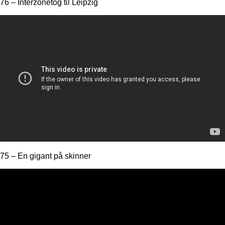
76 – Interzonetog til Leipzig
75 – En gigant på skinner