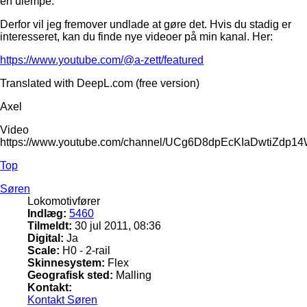
en ulempe.
Derfor vil jeg fremover undlade at gøre det. Hvis du stadig er
interesseret, kan du finde nye videoer på min kanal. Her:
https://www.youtube.com/@a-zett/featured
Translated with DeepL.com (free version)
Axel
Video
https://www.youtube.com/channel/UCg6D8dpEcKIaDwtiZdp1
Top
Søren
Lokomotivfører
Indlæg:
5460
Tilmeldt:
30 jul 2011, 08:36
Digital:
Ja
Scale:
H0 - 2-rail
Skinnesystem:
Flex
Geografisk sted:
Malling
Kontakt:
Kontakt Søren