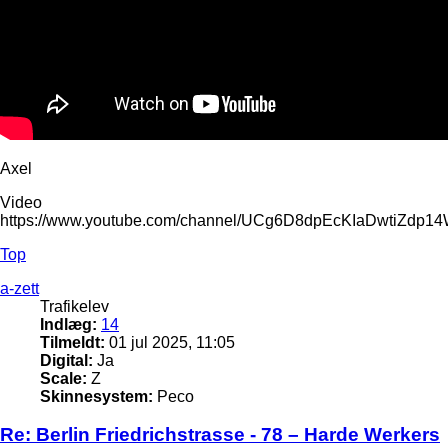
Axel
Video
https://www.youtube.com/channel/UCg6D8dpEcKIaDwtiZdp1
Top
a-zett
Trafikelev
Indlæg:
14
Tilmeldt:
01 jul 2025, 11:05
Digital:
Ja
Scale:
Z
Skinnesystem:
Peco
Re: Berlin Friedrichstrasse - 78 – Harde Werkers