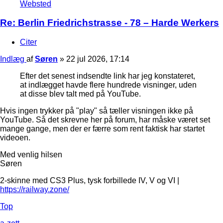
Websted
Re: Berlin Friedrichstrasse - 78 – Harde Werkers
Citer
Indlæg
af
Søren
»
22 jul 2026, 17:14
Efter det senest indsendte link har jeg konstateret,
at indlægget havde flere hundrede visninger, uden
at disse blev talt med på YouTube.
Hvis ingen trykker på "play" så tæller visningen ikke på
YouTube. Så det skrevne her på forum, har måske været set
mange gange, men der er færre som rent faktisk har startet
videoen.
Med venlig hilsen
Søren
2-skinne med CS3 Plus, tysk forbillede IV, V og VI |
https://railway.zone/
Top