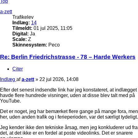
Top
a-zett
Trafikelev
Indlæg:
14
Tilmeldt:
01 jul 2025, 11:05
Digital:
Ja
Scale:
Z
Skinnesystem:
Peco
Re: Berlin Friedrichstrasse - 78 – Harde Werkers
Citer
Indlæg
af
a-zett
»
22 jul 2026, 14:08
Efter det senest indsendte link har jeg konstateret, at indlægget
havde flere hundrede visninger, uden at disse blev talt med på
YouTube.
Det er noget, jeg har bemærket flere gange på mange fora, men
her, uden anden trafik og i ferieperioden, var det særligt tydeligt.
Jeg kender ikke den tekniske årsag, men jeg konkluderer ud fra
det, at det ikke er en fordel at poste videolinks. Det er snarere