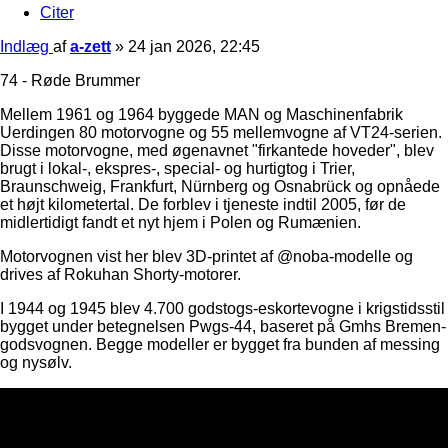
Citer
Indlæg
af
a-zett
»
24 jan 2026, 22:45
74 - Røde Brummer
Mellem 1961 og 1964 byggede MAN og Maschinenfabrik
Uerdingen 80 motorvogne og 55 mellemvogne af VT24-serien.
Disse motorvogne, med øgenavnet "firkantede hoveder", blev
brugt i lokal-, ekspres-, special- og hurtigtog i Trier,
Braunschweig, Frankfurt, Nürnberg og Osnabrück og opnåede
et højt kilometertal. De forblev i tjeneste indtil 2005, før de
midlertidigt fandt et nyt hjem i Polen og Rumænien.
Motorvognen vist her blev 3D-printet af @noba-modelle og
drives af Rokuhan Shorty-motorer.
I 1944 og 1945 blev 4.700 godstogs-eskortevogne i krigstidsstil
bygget under betegnelsen Pwgs-44, baseret på Gmhs Bremen-
godsvognen. Begge modeller er bygget fra bunden af ​​messing
og nysølv.