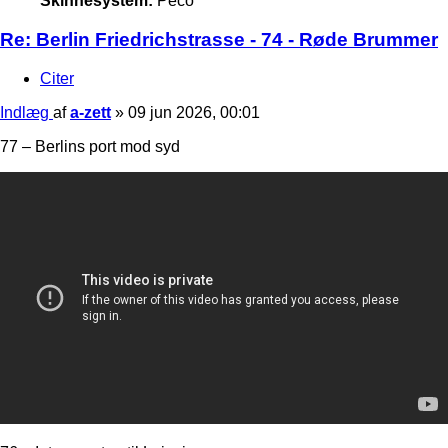
Skinnesystem:
Peco
Re: Berlin Friedrichstrasse - 74 - Røde Brummer
Citer
Indlæg
af
a-zett
»
09 jun 2026, 00:01
77 – Berlins port mod syd