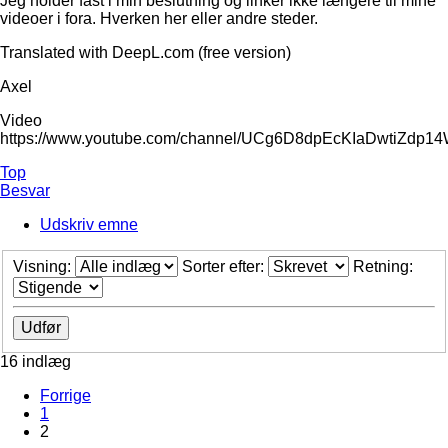
Jeg holder fast i min beslutning og linker ikke længere til mine
videoer i fora. Hverken her eller andre steder.
Translated with DeepL.com (free version)
Axel
Video
https://www.youtube.com/channel/UCg6D8dpEcKIaDwtiZdp1
Top
Besvar
Udskriv emne
Visning:
Sorter efter:
Retning:
16 indlæg
Forrige
1
2