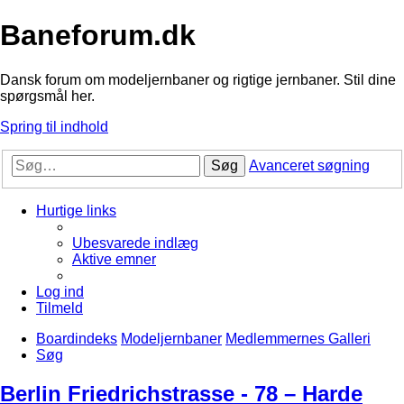
Baneforum.dk
Dansk forum om modeljernbaner og rigtige jernbaner. Stil dine
spørgsmål her.
Spring til indhold
Søg
Avanceret søgning
Hurtige links
Ubesvarede indlæg
Aktive emner
Log ind
Tilmeld
Boardindeks
Modeljernbaner
Medlemmernes Galleri
Søg
Berlin Friedrichstrasse - 78 – Harde