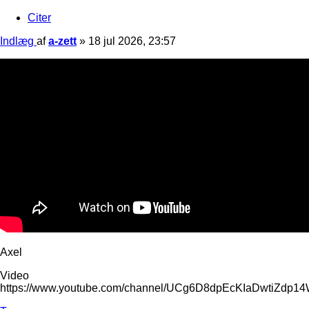
Citer
Indlæg
af
a-zett
»
18 jul 2026, 23:57
Axel
Video
https://www.youtube.com/channel/UCg6D8dpEcKIaDwtiZdp1