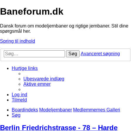
Baneforum.dk
Dansk forum om modeljernbaner og rigtige jernbaner. Stil dine
spørgsmål her.
Spring til indhold
Søg
Avanceret søgning
Hurtige links
Ubesvarede indlæg
Aktive emner
Log ind
Tilmeld
Boardindeks
Modeljernbaner
Medlemmernes Galleri
Søg
Berlin Friedrichstrasse - 78 – Harde