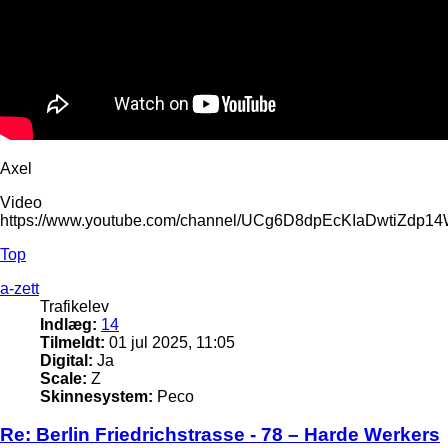
Axel
Video
https://www.youtube.com/channel/UCg6D8dpEcKIaDwtiZdp1
Top
a-zett
Trafikelev
Indlæg:
14
Tilmeldt:
01 jul 2025, 11:05
Digital:
Ja
Scale:
Z
Skinnesystem:
Peco
Re: Berlin Friedrichstrasse - 78 – Harde Werkers