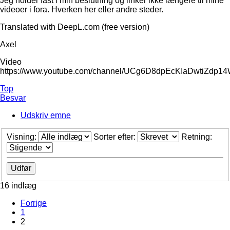
Jeg holder fast i min beslutning og linker ikke længere til mine
videoer i fora. Hverken her eller andre steder.
Translated with DeepL.com (free version)
Axel
Video
https://www.youtube.com/channel/UCg6D8dpEcKIaDwtiZdp1
Top
Besvar
Udskriv emne
Visning:
Sorter efter:
Retning:
16 indlæg
Forrige
1
2