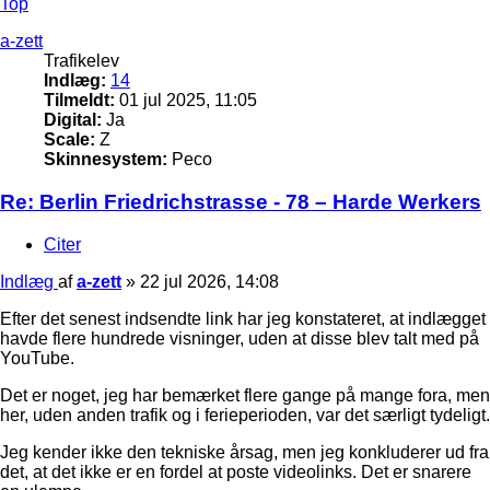
Top
a-zett
Trafikelev
Indlæg:
14
Tilmeldt:
01 jul 2025, 11:05
Digital:
Ja
Scale:
Z
Skinnesystem:
Peco
Re: Berlin Friedrichstrasse - 78 – Harde Werkers
Citer
Indlæg
af
a-zett
»
22 jul 2026, 14:08
Efter det senest indsendte link har jeg konstateret, at indlægget
havde flere hundrede visninger, uden at disse blev talt med på
YouTube.
Det er noget, jeg har bemærket flere gange på mange fora, men
her, uden anden trafik og i ferieperioden, var det særligt tydeligt.
Jeg kender ikke den tekniske årsag, men jeg konkluderer ud fra
det, at det ikke er en fordel at poste videolinks. Det er snarere