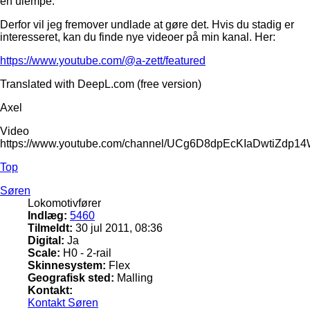
en ulempe.
Derfor vil jeg fremover undlade at gøre det. Hvis du stadig er
interesseret, kan du finde nye videoer på min kanal. Her:
https://www.youtube.com/@a-zett/featured
Translated with DeepL.com (free version)
Axel
Video
https://www.youtube.com/channel/UCg6D8dpEcKIaDwtiZdp1
Top
Søren
Lokomotivfører
Indlæg:
5460
Tilmeldt:
30 jul 2011, 08:36
Digital:
Ja
Scale:
H0 - 2-rail
Skinnesystem:
Flex
Geografisk sted:
Malling
Kontakt:
Kontakt Søren