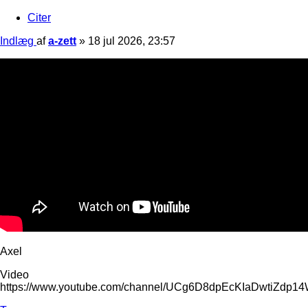
Citer
Indlæg
af
a-zett
»
18 jul 2026, 23:57
Axel
Video
https://www.youtube.com/channel/UCg6D8dpEcKIaDwtiZdp1