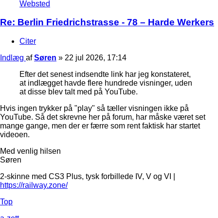
Websted
Re: Berlin Friedrichstrasse - 78 – Harde Werkers
Citer
Indlæg
af
Søren
»
22 jul 2026, 17:14
Efter det senest indsendte link har jeg konstateret,
at indlægget havde flere hundrede visninger, uden
at disse blev talt med på YouTube.
Hvis ingen trykker på "play" så tæller visningen ikke på
YouTube. Så det skrevne her på forum, har måske været set
mange gange, men der er færre som rent faktisk har startet
videoen.
Med venlig hilsen
Søren
2-skinne med CS3 Plus, tysk forbillede IV, V og VI |
https://railway.zone/
Top