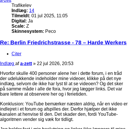
a-zett
Trafikelev
Indlæg:
14
Tilmeldt:
01 jul 2025, 11:05
Digital:
Ja
Scale:
Z
Skinnesystem:
Peco
Re: Berlin Friedrichstrasse - 78 – Harde Werkers
Citer
Indlæg
af
a-zett
»
22 jul 2026, 20:53
Hvorfor skulle 400 personer alene her i dette forum, i en tråd
der udelukkende indeholder mine videoer, klikke på det nye
indlæg, selvom de ikke har lyst til at se videoen? Og det sker
på samme måde i alle de fora, hvor jeg lægger links. Det var
bare lettere at observere her og i ferietiden.
Konklusion: YouTube bemærker næsten aldrig, når en video er
indlejret i et forum og afspilles der. Derfor hjælper det ikke
kanalen at henvise til den. Det skader den, fordi YouTube-
algoritmen vender sig væk for tidligt.