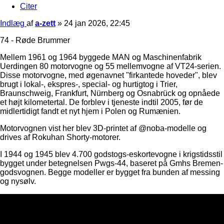
Citer
Indlæg
af
a-zett
»
24 jan 2026, 22:45
74 - Røde Brummer
Mellem 1961 og 1964 byggede MAN og Maschinenfabrik
Uerdingen 80 motorvogne og 55 mellemvogne af VT24-serien.
Disse motorvogne, med øgenavnet "firkantede hoveder", blev
brugt i lokal-, ekspres-, special- og hurtigtog i Trier,
Braunschweig, Frankfurt, Nürnberg og Osnabrück og opnåede
et højt kilometertal. De forblev i tjeneste indtil 2005, før de
midlertidigt fandt et nyt hjem i Polen og Rumænien.
Motorvognen vist her blev 3D-printet af @noba-modelle og
drives af Rokuhan Shorty-motorer.
I 1944 og 1945 blev 4.700 godstogs-eskortevogne i krigstidsstil
bygget under betegnelsen Pwgs-44, baseret på Gmhs Bremen-
godsvognen. Begge modeller er bygget fra bunden af ​​messing
og nysølv.