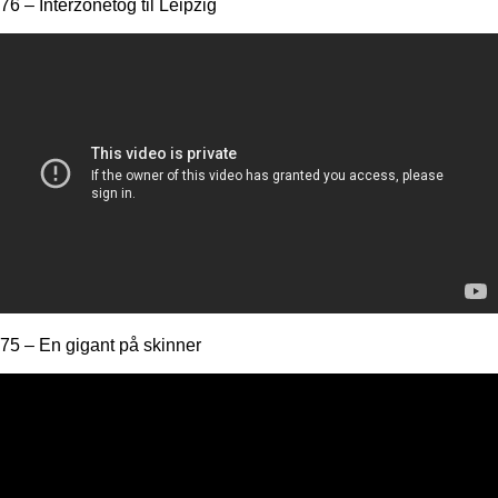
76 – Interzonetog til Leipzig
75 – En gigant på skinner