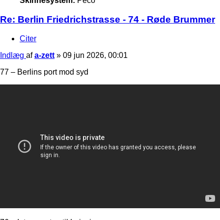
Skinnesystem:
Peco
Re: Berlin Friedrichstrasse - 74 - Røde Brummer
Citer
Indlæg
af
a-zett
»
09 jun 2026, 00:01
77 – Berlins port mod syd