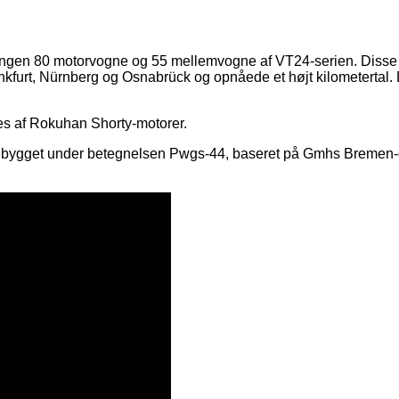
en 80 motorvogne og 55 mellemvogne af VT24-serien. Disse mo
nkfurt, Nürnberg og Osnabrück og opnåede et højt kilometertal. De 
es af Rokuhan Shorty-motorer.
til bygget under betegnelsen Pwgs-44, baseret på Gmhs Bremen-