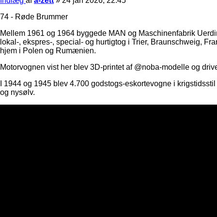
Indlæg
af
a-zett
»
24 jan 2026, 22:45
74 - Røde Brummer
Mellem 1961 og 1964 byggede MAN og Maschinenfabrik Uerding
lokal-, ekspres-, special- og hurtigtog i Trier, Braunschweig, Fra
hjem i Polen og Rumænien.
Motorvognen vist her blev 3D-printet af @noba-modelle og driv
I 1944 og 1945 blev 4.700 godstogs-eskortevogne i krigstidss
og nysølv.