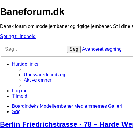
Baneforum.dk
Dansk forum om modeljernbaner og rigtige jernbaner. Stil dine 
Spring til indhold
Søg
Avanceret søgning
Hurtige links
Ubesvarede indlæg
Aktive emner
Log ind
Tilmeld
Boardindeks
Modeljernbaner
Medlemmernes Galleri
Søg
Berlin Friedrichstrasse - 78 – Harde We