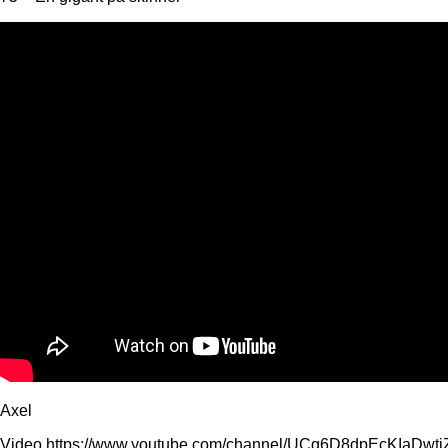
Axel
Video https://www.youtube.com/channel/UCg6D8dpEcKIaDw