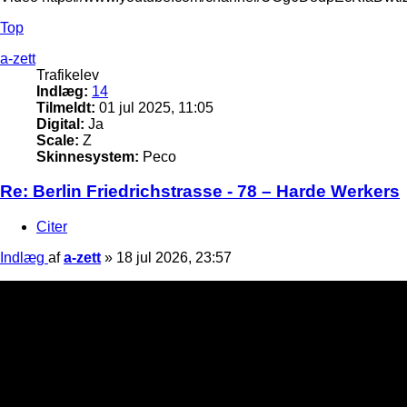
Top
a-zett
Trafikelev
Indlæg:
14
Tilmeldt:
01 jul 2025, 11:05
Digital:
Ja
Scale:
Z
Skinnesystem:
Peco
Re: Berlin Friedrichstrasse - 78 – Harde Werkers
Citer
Indlæg
af
a-zett
»
18 jul 2026, 23:57