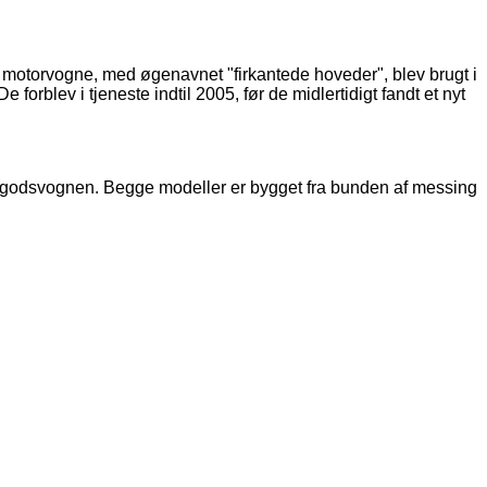
torvogne, med øgenavnet "firkantede hoveder", blev brugt i
forblev i tjeneste indtil 2005, før de midlertidigt fandt et nyt
godsvognen. Begge modeller er bygget fra bunden af ​​messing