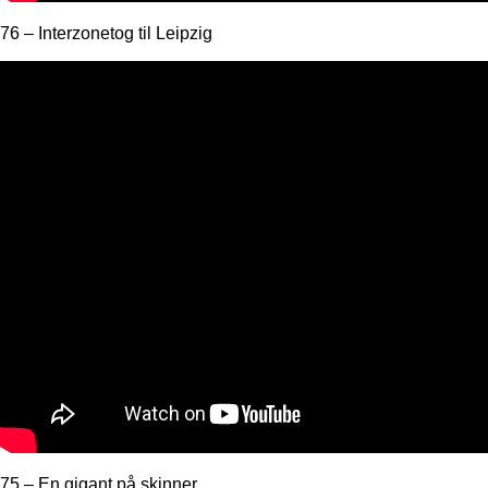
76 – Interzonetog til Leipzig
75 – En gigant på skinner