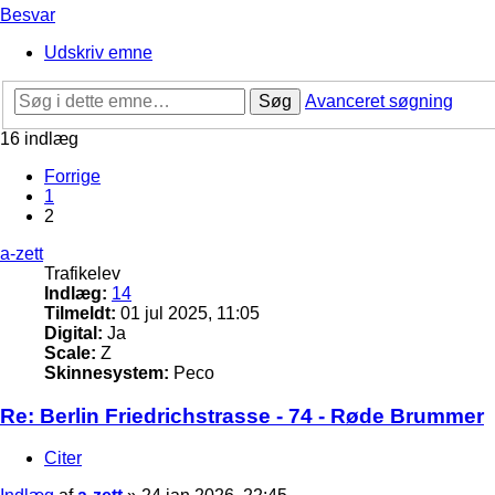
Besvar
Udskriv emne
Søg
Avanceret søgning
16 indlæg
Forrige
1
2
a-zett
Trafikelev
Indlæg:
14
Tilmeldt:
01 jul 2025, 11:05
Digital:
Ja
Scale:
Z
Skinnesystem:
Peco
Re: Berlin Friedrichstrasse - 74 - Røde Brummer
Citer