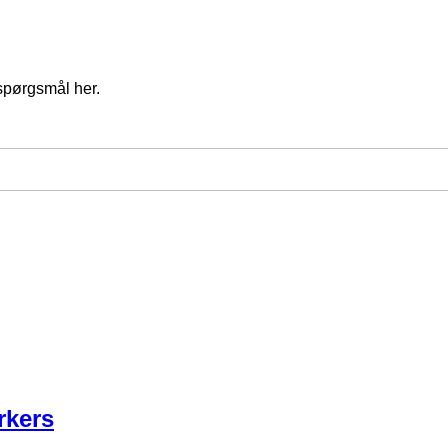
spørgsmål her.
rkers