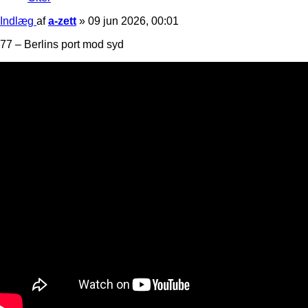
Indlæg
af
a-zett
»
09 jun 2026, 00:01
77 – Berlins port mod syd