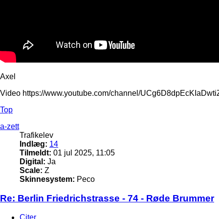
Axel
Video https://www.youtube.com/channel/UCg6D8dpEcKIaDw
Top
a-zett
Trafikelev
Indlæg:
14
Tilmeldt:
01 jul 2025, 11:05
Digital:
Ja
Scale:
Z
Skinnesystem:
Peco
Re: Berlin Friedrichstrasse - 74 - Røde Brummer
Citer