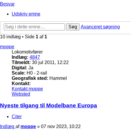
Besvar
Udskriv emne
Søg
Avanceret søgning
10 indlæg • Side
1
af
1
moppe
Lokomotivfører
Indlæg:
4847
Tilmeldt:
30 jul 2011, 12:22
Digital:
Ja
Scale:
H0 - 2-rail
Geografisk sted:
Hammel
Kontakt:
Kontakt moppe
Websted
Nyeste tilgang til Modelbane Europa
Citer
Indlæg
af
moppe
»
07 nov 2023, 10:22