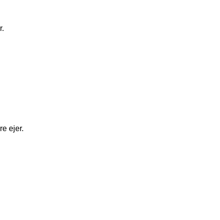
r.
re ejer.