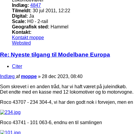
Indlæg:
4847
Tilmeldt:
30 jul 2011, 12:22
Digital:
Ja
Scale:
H0 - 2-rail
Geografisk sted:
Hammel
Kontakt:
Kontakt moppe
Websted
Re: Nyeste tilgang til Modelbane Europa
Citer
Indlæg
af
moppe
»
28 dec 2023, 08:40
Som skrevet i en anden tråd, har vi haft været på juleindkøb.
Det endte med en kasse med 12 lokomotiver og to motorvogne.
Roco 43707 - 234 304-4, vi har den godt nok i forvejen, men en L
Roco 43741 - 101 063-6, endnu en til samlingen