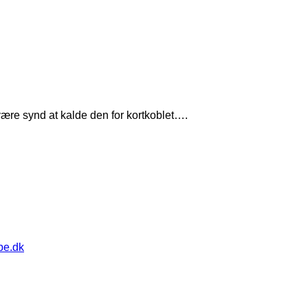
 være synd at kalde den for kortkoblet….
pe.dk