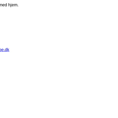
 med hjem.
pe.dk