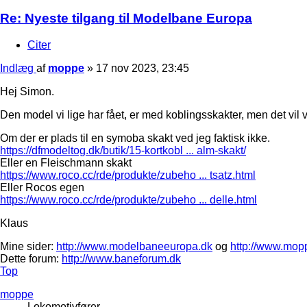
Re: Nyeste tilgang til Modelbane Europa
Citer
Indlæg
af
moppe
»
17 nov 2023, 23:45
Hej Simon.
Den model vi lige har fået, er med koblingsskakter, men det vil
Om der er plads til en symoba skakt ved jeg faktisk ikke.
https://dfmodeltog.dk/butik/15-kortkobl ... alm-skakt/
Eller en Fleischmann skakt
https://www.roco.cc/rde/produkte/zubeho ... tsatz.html
Eller Rocos egen
https://www.roco.cc/rde/produkte/zubeho ... delle.html
Klaus
Mine sider:
http://www.modelbaneeuropa.dk
og
http://www.mop
Dette forum:
http://www.baneforum.dk
Top
moppe
Lokomotivfører