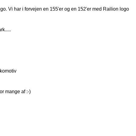
go. Vi har i forvejen en 155'er og en 152'er med Railion logo
k.....
okomotiv
r mange af :-)