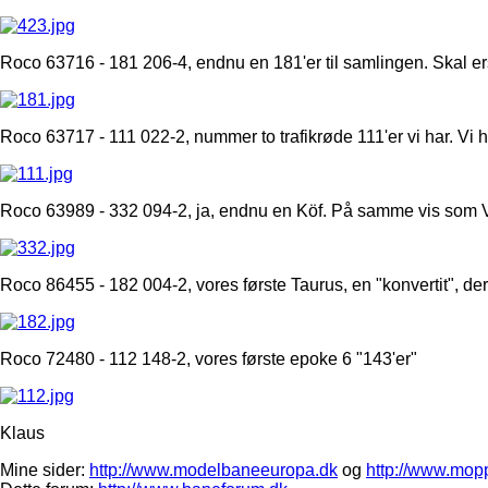
Roco 63716 - 181 206-4, endnu en 181'er til samlingen. Skal e
Roco 63717 - 111 022-2, nummer to trafikrøde 111'er vi har. Vi h
Roco 63989 - 332 094-2, ja, endnu en Köf. På samme vis som V6
Roco 86455 - 182 004-2, vores første Taurus, en "konvertit", der er
Roco 72480 - 112 148-2, vores første epoke 6 "143'er"
Klaus
Mine sider:
http://www.modelbaneeuropa.dk
og
http://www.mop