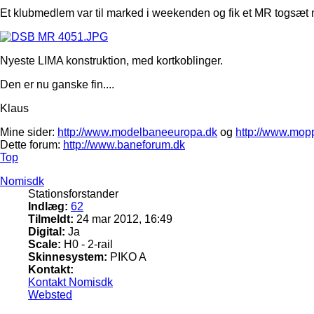
Et klubmedlem var til marked i weekenden og fik et MR togsæt
Nyeste LIMA konstruktion, med kortkoblinger.
Den er nu ganske fin....
Klaus
Mine sider:
http://www.modelbaneeuropa.dk
og
http://www.mop
Dette forum:
http://www.baneforum.dk
Top
Nomisdk
Stationsforstander
Indlæg:
62
Tilmeldt:
24 mar 2012, 16:49
Digital:
Ja
Scale:
H0 - 2-rail
Skinnesystem:
PIKO A
Kontakt:
Kontakt Nomisdk
Websted