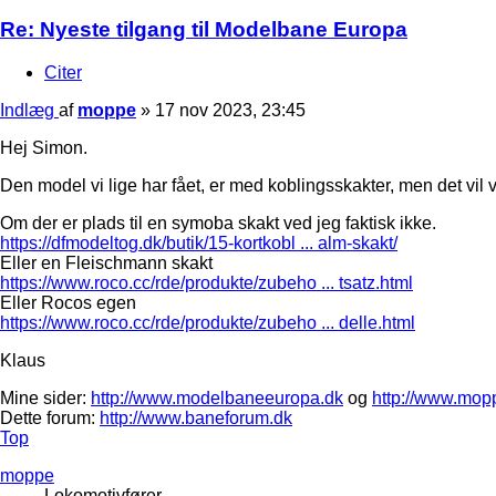
Re: Nyeste tilgang til Modelbane Europa
Citer
Indlæg
af
moppe
»
17 nov 2023, 23:45
Hej Simon.
Den model vi lige har fået, er med koblingsskakter, men det vil
Om der er plads til en symoba skakt ved jeg faktisk ikke.
https://dfmodeltog.dk/butik/15-kortkobl ... alm-skakt/
Eller en Fleischmann skakt
https://www.roco.cc/rde/produkte/zubeho ... tsatz.html
Eller Rocos egen
https://www.roco.cc/rde/produkte/zubeho ... delle.html
Klaus
Mine sider:
http://www.modelbaneeuropa.dk
og
http://www.mop
Dette forum:
http://www.baneforum.dk
Top
moppe
Lokomotivfører