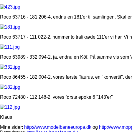
Roco 63716 - 181 206-4, endnu en 181'er til samlingen. Skal e
Roco 63717 - 111 022-2, nummer to trafikrøde 111'er vi har. Vi h
Roco 63989 - 332 094-2, ja, endnu en Köf. På samme vis som V6
Roco 86455 - 182 004-2, vores første Taurus, en "konvertit", der er
Roco 72480 - 112 148-2, vores første epoke 6 "143'er"
Klaus
Mine sider:
http://www.modelbaneeuropa.dk
og
http://www.mop