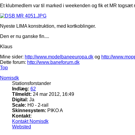
Et klubmedlem var til marked i weekenden og fik et MR togsæt
Nyeste LIMA konstruktion, med kortkoblinger.
Den er nu ganske fin....
Klaus
Mine sider:
http://www.modelbaneeuropa.dk
og
http://www.mop
Dette forum:
http://www.baneforum.dk
Top
Nomisdk
Stationsforstander
Indlæg:
62
Tilmeldt:
24 mar 2012, 16:49
Digital:
Ja
Scale:
H0 - 2-rail
Skinnesystem:
PIKO A
Kontakt:
Kontakt Nomisdk
Websted