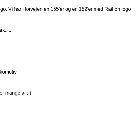
go. Vi har i forvejen en 155'er og en 152'er med Railion logo
k.....
okomotiv
r mange af :-)