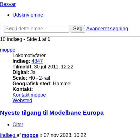
Besvar
Udskriv emne
Søg
Avanceret søgning
10 indlæg • Side
1
af
1
moppe
Lokomotivfører
Indlæg:
4847
Tilmeldt:
30 jul 2011, 12:22
Digital:
Ja
Scale:
H0 - 2-rail
Geografisk sted:
Hammel
Kontakt:
Kontakt moppe
Websted
Nyeste tilgang til Modelbane Europa
Citer
Indlæg
af
moppe
»
07 nov 2023, 10:22