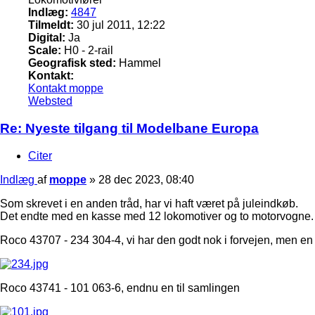
Indlæg:
4847
Tilmeldt:
30 jul 2011, 12:22
Digital:
Ja
Scale:
H0 - 2-rail
Geografisk sted:
Hammel
Kontakt:
Kontakt moppe
Websted
Re: Nyeste tilgang til Modelbane Europa
Citer
Indlæg
af
moppe
»
28 dec 2023, 08:40
Som skrevet i en anden tråd, har vi haft været på juleindkøb.
Det endte med en kasse med 12 lokomotiver og to motorvogne.
Roco 43707 - 234 304-4, vi har den godt nok i forvejen, men en L
Roco 43741 - 101 063-6, endnu en til samlingen