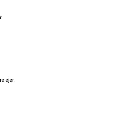
r.
re ejer.