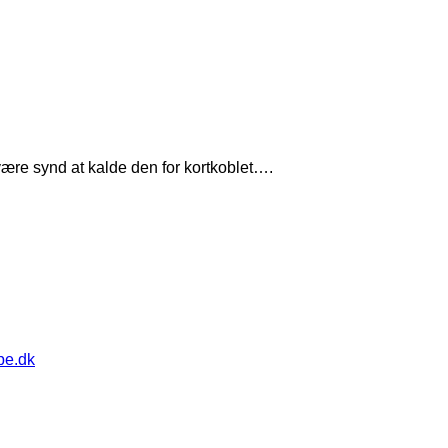
 være synd at kalde den for kortkoblet….
pe.dk