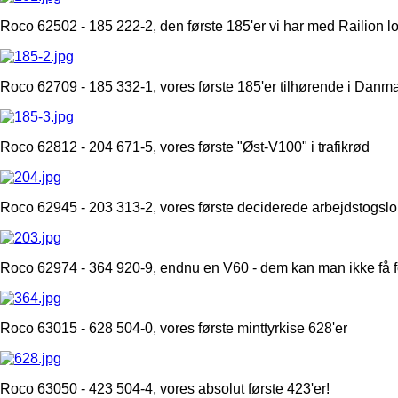
Roco 62502 - 185 222-2, den første 185'er vi har med Railion lo
Roco 62709 - 185 332-1, vores første 185'er tilhørende i Danmar
Roco 62812 - 204 671-5, vores første "Øst-V100" i trafikrød
Roco 62945 - 203 313-2, vores første deciderede arbejdstogsl
Roco 62974 - 364 920-9, endnu en V60 - dem kan man ikke få fo
Roco 63015 - 628 504-0, vores første minttyrkise 628'er
Roco 63050 - 423 504-4, vores absolut første 423'er!