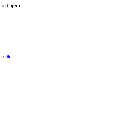
 med hjem.
pe.dk