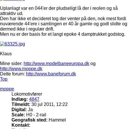
Uplanlagt var en 044'er der pludseligt lå der i reolen og så
attraktiv ud.
Den har ikke et decideret tog der venter på den, nok mest fordi
nuværende 44'ere i samlingen er 40 år gamle og godt slidte og
dermed ikke i regulær drift.
Men nu er der basis for et langt epoke 4 damptrukket godstog.
Klaus
Mine sider:
http://www.modelbaneeuropa.dk
og
http://www.moppe.dk
Dette forum:
http://www.baneforum.dk
Top
moppe
Lokomotivfører
Indlæg:
4847
Tilmeldt:
30 jul 2011, 12:22
Digital:
Ja
Scale:
H0 - 2-rail
Geografisk sted:
Hammel
Kontakt: