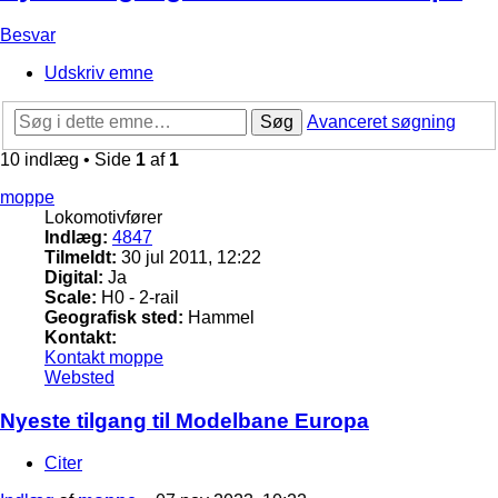
Besvar
Udskriv emne
Søg
Avanceret søgning
10 indlæg • Side
1
af
1
moppe
Lokomotivfører
Indlæg:
4847
Tilmeldt:
30 jul 2011, 12:22
Digital:
Ja
Scale:
H0 - 2-rail
Geografisk sted:
Hammel
Kontakt:
Kontakt moppe
Websted
Nyeste tilgang til Modelbane Europa
Citer