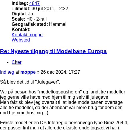
Indlæg:
4847
Tilmeldt:
30 jul 2011, 12:22
Digital:
Ja
Scale:
H0 - 2-rail
Geografisk sted:
Hammel
Kontakt:
Kontakt moppe
Websted
Re: Nyeste tilgang til Modelbane Europa
Citer
Indlæg
af
moppe
»
26 dec 2024, 17:27
Så blev det tid til "Julegaver".
Var på besøg hos "modeltogspusheren" og fandt tre modeller
jeg gerne ville have med hjem til mig selv til julegave
Men faktisk blev jeg overtalt til at lade modelbanen overtage
alle tre modeller, da der åbenbart var mere brug for dem der,
end hjemme hos mig :-)
Første model er en DB Interregio personvogn type Bimz 264.4,
der passer fint ind i et allerede eksisterende togsæt vi har i