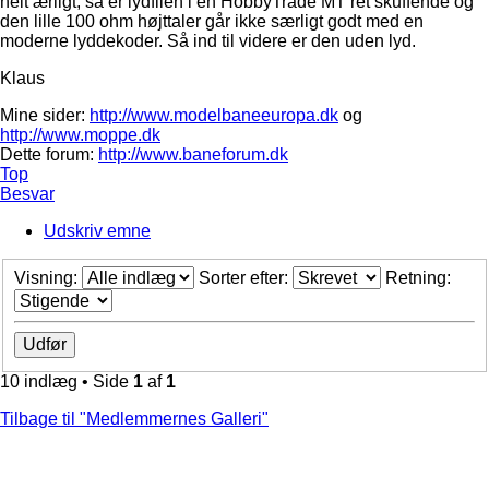
helt ærligt, så er lydfilen i en HobbyTrade MT ret skuffende og
den lille 100 ohm højttaler går ikke særligt godt med en
moderne lyddekoder. Så ind til videre er den uden lyd.
Klaus
Mine sider:
http://www.modelbaneeuropa.dk
og
http://www.moppe.dk
Dette forum:
http://www.baneforum.dk
Top
Besvar
Udskriv emne
Visning:
Sorter efter:
Retning:
10 indlæg • Side
1
af
1
Tilbage til "Medlemmernes Galleri"