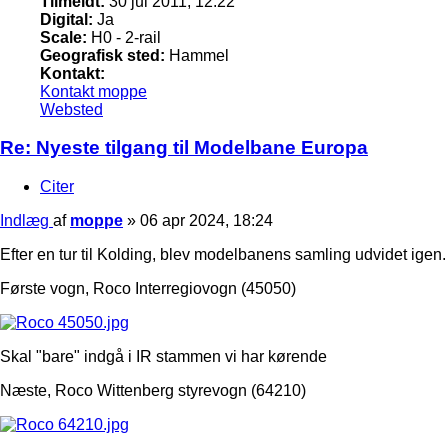
Tilmeldt:
30 jul 2011, 12:22
Digital:
Ja
Scale:
H0 - 2-rail
Geografisk sted:
Hammel
Kontakt:
Kontakt moppe
Websted
Re: Nyeste tilgang til Modelbane Europa
Citer
Indlæg
af
moppe
»
06 apr 2024, 18:24
Efter en tur til Kolding, blev modelbanens samling udvidet igen.
Første vogn, Roco Interregiovogn (45050)
Skal "bare" indgå i IR stammen vi har kørende
Næste, Roco Wittenberg styrevogn (64210)