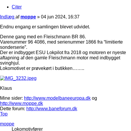
Citer
Indlæg
af
moppe
»
04 jun 2024, 16:37
Endnu engang er samlingen blevet udvidet.
Denne gang med en Fleischmann BR 86.
Varenummer 96 4086, med serienummer 1866 fra “limitierte
sonderserie”.
Der er indbygget ESU Lokpilot fra 2018 og motoren er nyeste
aftapning af den gamle Fleischmann motor med indbygget
svinghjul.
Lokomotivet er prøvekørt i butikken……..
Klaus
Mine sider:
http://www.modelbaneeuropa.dk
og
http://www.moppe.dk
Dette forum:
http://www.baneforum.dk
Top
moppe
Lokomotivfører