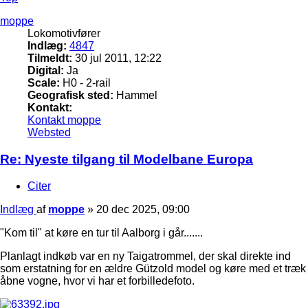
moppe
Lokomotivfører
Indlæg:
4847
Tilmeldt:
30 jul 2011, 12:22
Digital:
Ja
Scale:
H0 - 2-rail
Geografisk sted:
Hammel
Kontakt:
Kontakt moppe
Websted
Re: Nyeste tilgang til Modelbane Europa
Citer
Indlæg
af
moppe
»
20 dec 2025, 09:00
"Kom til" at køre en tur til Aalborg i går.......
Planlagt indkøb var en ny Taigatrommel, der skal direkte ind
som erstatning for en ældre Gützold model og køre med et træk
åbne vogne, hvor vi har et forbilledefoto.