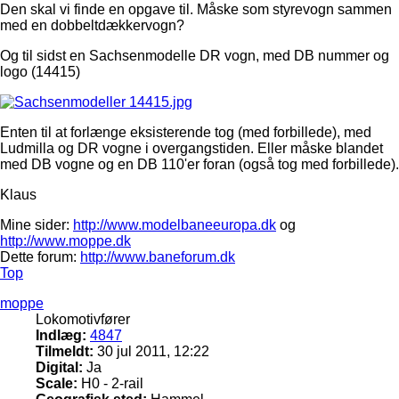
Den skal vi finde en opgave til. Måske som styrevogn sammen
med en dobbeltdækkervogn?
Og til sidst en Sachsenmodelle DR vogn, med DB nummer og
logo (14415)
Enten til at forlænge eksisterende tog (med forbillede), med
Ludmilla og DR vogne i overgangstiden. Eller måske blandet
med DB vogne og en DB 110'er foran (også tog med forbillede).
Klaus
Mine sider:
http://www.modelbaneeuropa.dk
og
http://www.moppe.dk
Dette forum:
http://www.baneforum.dk
Top
moppe
Lokomotivfører
Indlæg:
4847
Tilmeldt:
30 jul 2011, 12:22
Digital:
Ja
Scale:
H0 - 2-rail