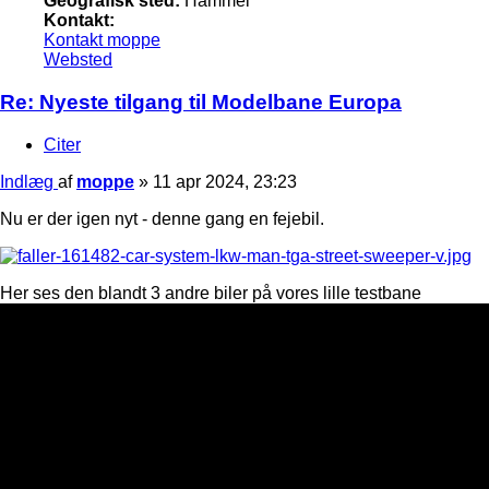
Geografisk sted:
Hammel
Kontakt:
Kontakt moppe
Websted
Re: Nyeste tilgang til Modelbane Europa
Citer
Indlæg
af
moppe
»
11 apr 2024, 23:23
Nu er der igen nyt - denne gang en fejebil.
Her ses den blandt 3 andre biler på vores lille testbane