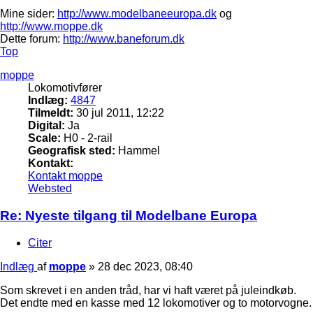
Mine sider:
http://www.modelbaneeuropa.dk
og
http://www.moppe.dk
Dette forum:
http://www.baneforum.dk
Top
moppe
Lokomotivfører
Indlæg:
4847
Tilmeldt:
30 jul 2011, 12:22
Digital:
Ja
Scale:
H0 - 2-rail
Geografisk sted:
Hammel
Kontakt:
Kontakt moppe
Websted
Re: Nyeste tilgang til Modelbane Europa
Citer
Indlæg
af
moppe
»
28 dec 2023, 08:40
Som skrevet i en anden tråd, har vi haft været på juleindkøb.
Det endte med en kasse med 12 lokomotiver og to motorvogne.