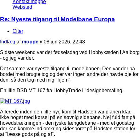
Kontakt moppe
Websted
Re: Nyeste tilgang til Modelbane Europa
Citer
Indlæg
af
moppe
»
08 jun 2026, 22:48
Sidste weekend var der fødselsdag ved Hobbykæden i Aalborg
- og jeg var der.
Det samme var nyeste tilgang til modelbanen. Den var der på
bordet med brugte tog og der var ingen andre der havde øje for
den, så den tog med mig "hjem".
En lille DSB MT 167 fra HobbyTrade i "designbemaling.
Allerede inden den lille nye kom til Hadsten var planen klar.
Ikke noget med kørsel på en søvnig sidebane. Nej fuld fart på
hovedstrækningen - den jyske længdebane - med et godstog
der kan komme ind omkring sidesporet på Hadsten station for
at "læsse gods på og af".