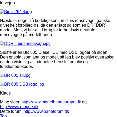
forvejen.
Næste er noget så kedeligt som en Hbis rensevogn, ganske
givet helt forbilledløs, da den er lagt ud som en DR (DDR)
model. Men, vi har altid brug for forholdsvis neutrale
rensevogne på modelbanen
Sidste er en BR 605 Diesel ICE med DSB logoer på siden.
Den er solgt som analog model, så jeg blev positivt overrasket,
da den viste sig at indeholde Lenz lokomotiv og
funktionedekoder.
Klaus
Mine sider:
http://www.modelbaneeuropa.dk
og
http://www.moppe.dk
Dette forum:
http://www.baneforum.dk
Top