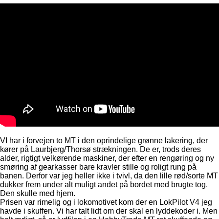
VI har i forvejen to MT i den oprindelige grønne lakering, der
kører på Laurbjerg/Thorsø strækningen. De er, trods deres
alder, rigtigt velkørende maskiner, der efter en rengøring og ny
smøring af gearkasser bare kravler stille og roligt rung på
banen. Derfor var jeg heller ikke i tvivl, da den lille rød/sorte MT
dukker frem under alt muligt andet på bordet med brugte tog.
Den skulle med hjem.
Prisen var rimelig og i lokomotivet kom der en LokPilot V4 jeg
havde i skuffen. Vi har talt lidt om der skal en lyddekoder i. Men