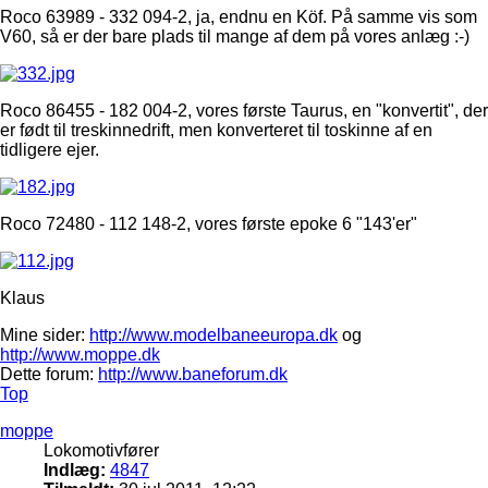
Roco 63989 - 332 094-2, ja, endnu en Köf. På samme vis som
V60, så er der bare plads til mange af dem på vores anlæg :-)
Roco 86455 - 182 004-2, vores første Taurus, en "konvertit", der
er født til treskinnedrift, men konverteret til toskinne af en
tidligere ejer.
Roco 72480 - 112 148-2, vores første epoke 6 "143'er"
Klaus
Mine sider:
http://www.modelbaneeuropa.dk
og
http://www.moppe.dk
Dette forum:
http://www.baneforum.dk
Top
moppe
Lokomotivfører
Indlæg:
4847