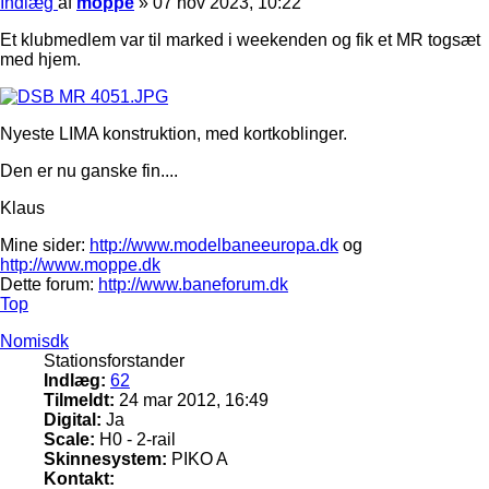
Indlæg
af
moppe
»
07 nov 2023, 10:22
Et klubmedlem var til marked i weekenden og fik et MR togsæt
med hjem.
Nyeste LIMA konstruktion, med kortkoblinger.
Den er nu ganske fin....
Klaus
Mine sider:
http://www.modelbaneeuropa.dk
og
http://www.moppe.dk
Dette forum:
http://www.baneforum.dk
Top
Nomisdk
Stationsforstander
Indlæg:
62
Tilmeldt:
24 mar 2012, 16:49
Digital:
Ja
Scale:
H0 - 2-rail
Skinnesystem:
PIKO A
Kontakt: