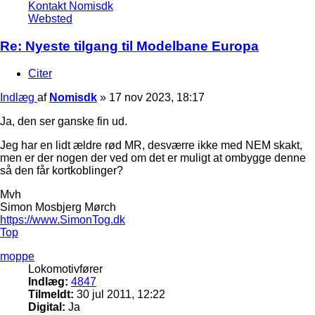
Kontakt Nomisdk
Websted
Re: Nyeste tilgang til Modelbane Europa
Citer
Indlæg
af
Nomisdk
»
17 nov 2023, 18:17
Ja, den ser ganske fin ud.
Jeg har en lidt ældre rød MR, desværre ikke med NEM skakt,
men er der nogen der ved om det er muligt at ombygge denne
så den får kortkoblinger?
Mvh
Simon Mosbjerg Mørch
https://www.SimonTog.dk
Top
moppe
Lokomotivfører
Indlæg:
4847
Tilmeldt:
30 jul 2011, 12:22
Digital:
Ja