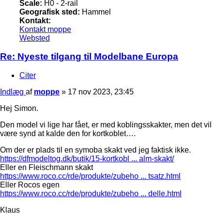
Scale:
H0 - 2-rail
Geografisk sted:
Hammel
Kontakt:
Kontakt moppe
Websted
Re: Nyeste tilgang til Modelbane Europa
Citer
Indlæg
af
moppe
»
17 nov 2023, 23:45
Hej Simon.
Den model vi lige har fået, er med koblingsskakter, men det vil
være synd at kalde den for kortkoblet….
Om der er plads til en symoba skakt ved jeg faktisk ikke.
https://dfmodeltog.dk/butik/15-kortkobl ... alm-skakt/
Eller en Fleischmann skakt
https://www.roco.cc/rde/produkte/zubeho ... tsatz.html
Eller Rocos egen
https://www.roco.cc/rde/produkte/zubeho ... delle.html
Klaus